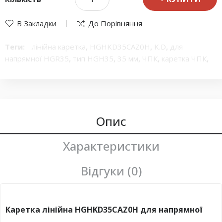
В Закладки
До Порівняння
Теги:
лінійна каретка
,
HGHKD35CAZ0H
,
K.D
,
для
напрямної HGR35
,
тип HGH35
,
35 мм
,
ЧПК
,
каретка ЧПК
,
направляюча рейка
,
монтаж зверху
,
металевий корпус
,
Китай
,
високоточна каретка
Опис
Характеристики
Відгуки (0)
Каретка лінійна HGHKD35CAZ0H для напрямної