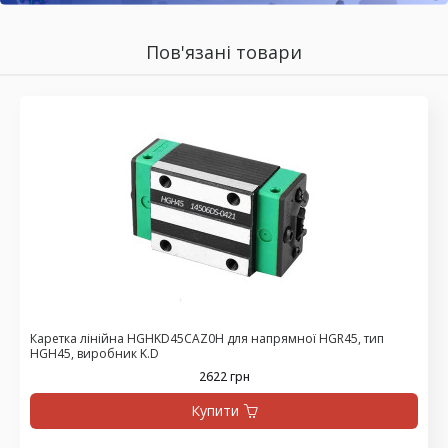
Пов'язані товари
Каретка лінійна HGHKD45CAZ0H для напрямної HGR45, тип
HGH45, виробник K.D
2622 грн
Купити