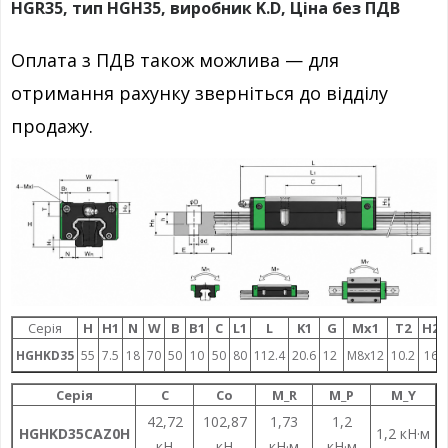
HGR35, тип HGH35, виробник K.D, Ціна без ПДВ
Оплата з ПДВ також можлива — для
отримання рахунку зверніться до відділу
продажу.
Серія
H
H1
N
W
B
B1
C
L1
L
K1
G
Mx1
T2
H2
HGHKD35
55
7.5
18
70
50
10
50
80
112.4
20.6
12
M8x12
10.2
16
Серія
C
Co
M_R
M_P
M_Y
42,72
102,87
1,73
1,2
HGHKD35CAZ0H
1,2 кН·м
кН
кН
кН·м
кН·м