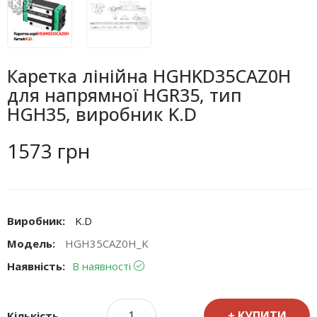
Каретка лінійна HGHKD35CAZ0H
для напрямної HGR35, тип
HGH35, виробник K.D
1573 грн
Виробник:
K.D
Модель:
HGH35CAZ0H_K
Наявність:
В наявності
КУПИТИ
Кількість