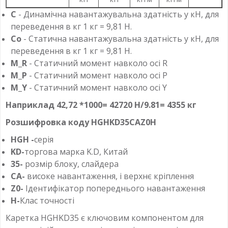
C
- Динамічна навантажувальна здатність у кН, для
переведення в кг 1 кг = 9,81 Н.
Co
- Статична навантажувальна здатність у кН, для
переведення в кг 1 кг = 9,81 Н.
M_R
- Статичний момент навколо осі R
M_P
- Статичний момент навколо осі P
M_Y
- Статичний момент навколо осі Y
Наприклад
42,72 *1000= 42720 Н/9.81= 4355 кг
Розшифровка коду HGHKD35CAZ0H
HGH -
серія
KD-
торгова марка K.D, Китай
35-
розмір блоку, слайдера
CA-
високе навантаження, і верхнє кріплення
Z0-
Ідентифікатор попереднього навантаження
H-
Клас точності
Каретка HGHKD35 є ключовим компонентом для