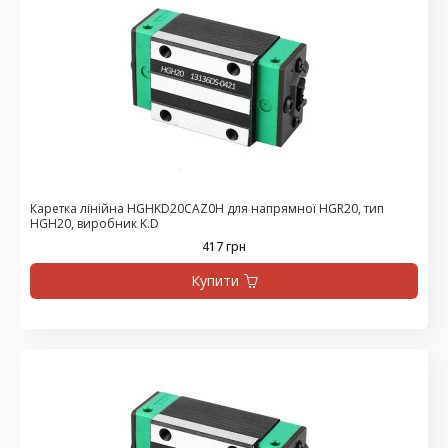
Каретка лінійна HGHKD20CAZ0H для напрямної HGR20, тип
HGH20, виробник K.D
417 грн
Купити