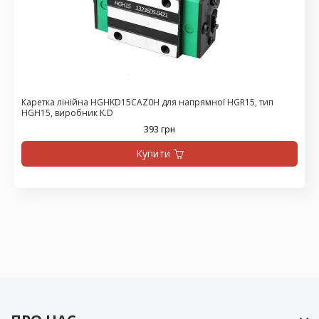
Каретка лінійна HGHKD15CAZ0H для напрямної HGR15, тип
HGH15, виробник K.D
393 грн
Купити