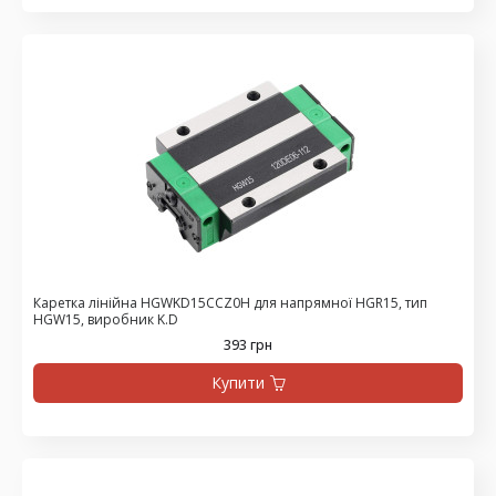
Каретка лінійна HGWKD15CCZ0H для напрямної HGR15, тип
HGW15, виробник K.D
393 грн
Купити