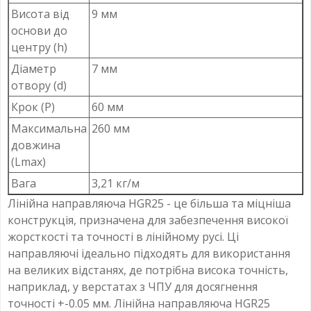
Висота від
9 мм
основи до
центру (h)
Діаметр
7 мм
отвору (d)
Крок (P)
60 мм
Максимальна
260 мм
довжина
(Lmax)
Вага
3,21 кг/м
Лінійна направляюча HGR25 - це більша та міцніша
конструкція, призначена для забезпечення високої
жорсткості та точності в лінійному русі. Ці
направляючі ідеально підходять для використання
на великих відстанях, де потрібна висока точність,
наприклад, у верстатах з ЧПУ для досягнення
точності +-0.05 мм. Лінійна направляюча HGR25