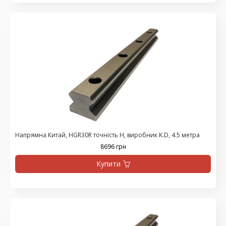
Напрямна Китай, HGR30R точність H, виробник K.D, 4.5 метра
8696 грн
Купити