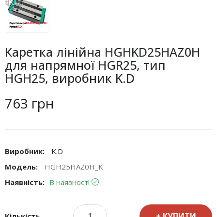
Каретка лінійна HGHKD25HAZ0H
для напрямної HGR25, тип
HGH25, виробник K.D
763 грн
Виробник:
K.D
Модель:
HGH25HAZ0H_K
Наявність:
В наявності
КУПИТИ
Кількість