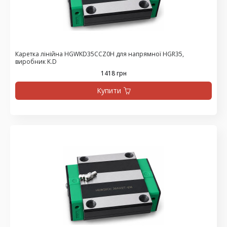
Каретка лінійна HGWKD35CCZ0H для напрямної HGR35,
виробник K.D
1418 грн
Купити