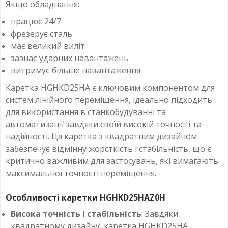
Якщо обладнання:
працює 24/7
фрезерує сталь
має великий виліт
зазнає ударних навантажень
витримує більше навантаження
Каретка HGHKD25HA є ключовим компонентом для
систем лінійного переміщення, ідеально підходить
для використання в станкобудуванні та
автоматизації завдяки своїй високій точності та
надійності. Ця каретка з квадратним дизайном
забезпечує відмінну жорсткість і стабільність, що є
критично важливим для застосувань, які вимагають
максимальної точності переміщення.
Особливості каретки HGHKD25HAZ0H
Висока точність і стабільність
: Завдяки
квадратному дизайну, каретка HGHKD25HA