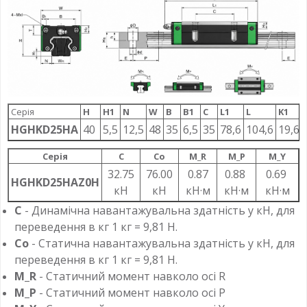
Серія
H
H1
N
W
B
B1
C
L1
L
K1
HGHKD25HA
40
5,5
12,5
48
35
6,5
35
78,6
104,6
19,6
Серія
C
Co
M_R
M_P
M_Y
32.75
76.00
0.87
0.88
0.69
HGHKD25HAZ0H
кН
кН
кН·м
кН·м
кН·м
C
- Динамічна навантажувальна здатність у кН, для
переведення в кг 1 кг = 9,81 Н.
Co
- Статична навантажувальна здатність у кН, для
переведення в кг 1 кг = 9,81 Н.
M_R
- Статичний момент навколо осі R
M_P
- Статичний момент навколо осі P