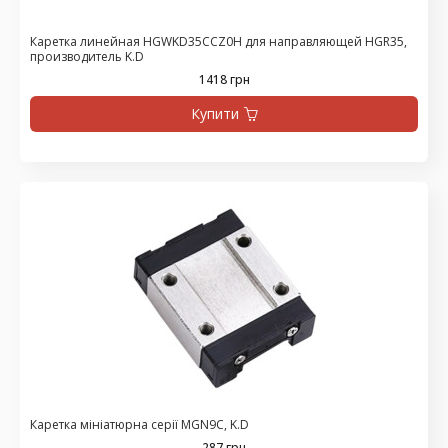
Каретка линейная HGWKD35CCZ0H для направляющей HGR35,
производитель K.D
1418 грн
Купити
Каретка мініатюрна серії MGN9C, K.D
287 грн