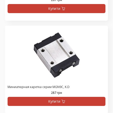
Купити
Миниатюрная каретка серии MGN9С, K.D
287 грн
Купити