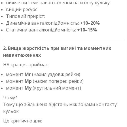
нижче питомe навантаження на кожну кульку
вищий ресурс
Типовий приріст:
Динамічна вантажопідйомність:
+10–20%
Статична вантажопідйомність:
+10–15%
2. Вища жорсткість при вигині та моментних
навантаженнях
HA краще сприймає:
момент
Mr
(нахил уздовж рейки)
момент
Mp
(нахил поперек рейки)
момент
My
(крутильний момент)
Чому?
Тому що збільшена відстань між зонами контакту
кульок.
Це критично для: