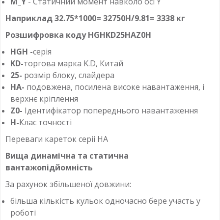
M_Y
- Статичний момент навколо осі Y
Наприклад
32.75*1000= 32750Н/9.81= 3338 кг
Розшифровка коду HGHKD25HAZ0H
HGH -
серія
KD-
торгова марка K.D, Китай
25-
розмір блоку, слайдера
HA-
подовжена, посилена
високе навантаження, і
верхнє кріплення
Z0-
Ідентифікатор попереднього навантаження
H-
Клас точності
Переваги кареток серіі HA
Вища динамічна та статична
вантажопідйомність
За рахунок збільшеної довжини:
більша кількість кульок одночасно бере участь у
роботі