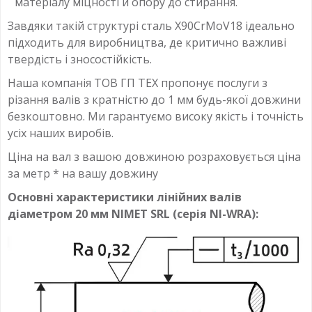
матеріалу міцності й опору до стирання.
Завдяки такій структурі сталь X90CrMoV18 ідеально
підходить для виробництва, де критично важливі
твердість і зносостійкість.
Наша компанія ТОВ ГП ТЕХ пропонує послуги з
різання валів з кратністю до 1 мм будь-якої довжини
безкоштовно. Ми гарантуємо високу якість і точність
усіх наших виробів.
Ціна на вал з вашою довжиною розраховується ціна
за метр * на вашу довжину
Основні характеристики лінійних валів
діаметром 20 мм NIMET SRL (серія NI-WRA):