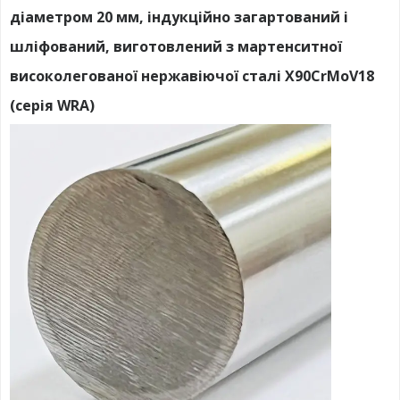
діаметром 20 мм, індукційно загартований і
шліфований, виготовлений з мартенситної
високолегованої нержавіючої сталі X90CrMoV18
(серія WRA)