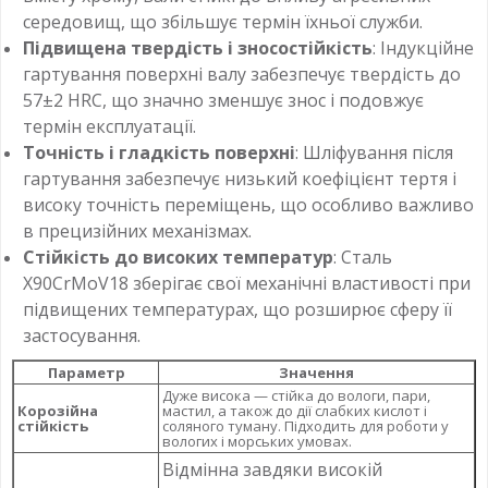
середовищ, що збільшує термін їхньої служби.
Підвищена твердість і зносостійкість
: Індукційне
гартування поверхні валу забезпечує твердість до
57±2 HRC, що значно зменшує знос і подовжує
термін експлуатації.
Точність і гладкість поверхні
: Шліфування після
гартування забезпечує низький коефіцієнт тертя і
високу точність переміщень, що особливо важливо
в прецизійних механізмах.
Стійкість до високих температур
: Сталь
X90CrMoV18 зберігає свої механічні властивості при
підвищених температурах, що розширює сферу її
застосування.
Параметр
Значення
Дуже висока — стійка до вологи, пари,
Корозійна
мастил, а також до дії слабких кислот і
стійкість
соляного туману. Підходить для роботи у
вологих і морських умовах.
Відмінна завдяки високій