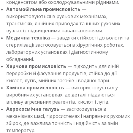
конденсатом або охолоджувальними рідинами.
Автомобільна промисловість
—
використовуються в рульових механізмах,
трансмісіях, лінійних приводах та інших рухомих
вузлах із підвищеними навантаженнями.
Медична техніка
— завдяки стійкості до вологи та
стерилізації застосовується в хірургічних роботах,
лабораторних установках і діагностичному
обладнанні.
Харчова промисловість
— підходить для ліній
переробки й фасування продуктів, стійка до дії
кислот, лугів, мийних засобів і водяної пари.
Хімічна промисловість
— використовується у
виробничих установках, де деталі піддаються
впливу агресивних реагентів, кислот і лугів.
Аерокосмічна галузь
— застосовується в
механізмах шасі, гідросистемах і напрямних рухомих
збірок, де важлива точність і надійність за змін
температур.