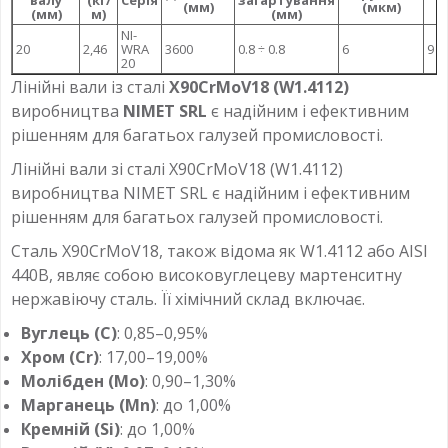
валу
(кг/
Серія
загартування
(мм)
(мкм)
(мм)
м)
(мм)
NI-
20
2,46
WRA
3600
0.8 ÷ 0.8
6
9
20
Лінійні вали із сталі
X90CrMoV18 (W1.4112)
виробництва
NIMET SRL
є надійним і ефективним
рішенням для багатьох галузей промисловості.
Лінійні вали зі сталі X90CrMoV18 (W1.4112)
виробництва NIMET SRL є надійним і ефективним
рішенням для багатьох галузей промисловості.
Сталь X90CrMoV18, також відома як W1.4112 або AISI
440B, являє собою високовуглецеву мартенситну
нержавіючу сталь. Її хімічний склад включає.
Вуглець (C)
: 0,85–0,95%
Хром (Cr)
: 17,00–19,00%
Молібден (Mo)
: 0,90–1,30%
Марганець (Mn)
: до 1,00%
Кремній (Si)
: до 1,00%