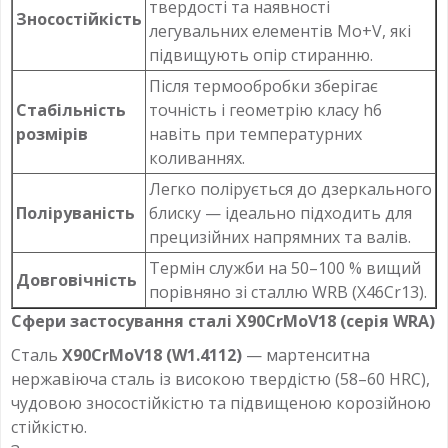
твердості та наявності
Зносостійкість
легувальних елементів Mo+V, які
підвищують опір стиранню.
Після термообробки зберігає
Стабільність
точність і геометрію класу h6
розмірів
навіть при температурних
коливаннях.
Легко полірується до дзеркального
Поліруваність
блиску — ідеально підходить для
прецизійних напрямних та валів.
Термін служби на 50–100 % вищий
Довговічність
порівняно зі сталлю WRB (X46Cr13).
Сфери застосування сталі X90CrMoV18 (серія WRA)
Сталь
X90CrMoV18 (W1.4112)
— мартенситна
нержавіюча сталь із високою твердістю (58–60 HRC),
чудовою зносостійкістю та підвищеною корозійною
стійкістю.