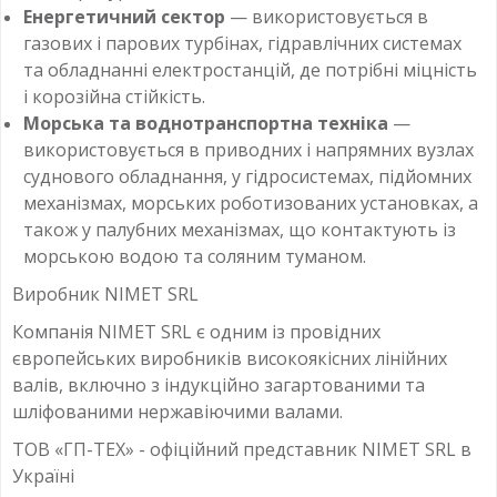
Енергетичний сектор
— використовується в
газових і парових турбінах, гідравлічних системах
та обладнанні електростанцій, де потрібні міцність
і корозійна стійкість.
Морська та воднотранспортна техніка
—
використовується в приводних і напрямних вузлах
суднового обладнання, у гідросистемах, підйомних
механізмах, морських роботизованих установках, а
також у палубних механізмах, що контактують із
морською водою та соляним туманом.
Виробник NIMET SRL
Компанія NIMET SRL є одним із провідних
європейських виробників високоякісних лінійних
валів, включно з індукційно загартованими та
шліфованими нержавіючими валами.
ТОВ «ГП-ТЕХ» - офіційний представник NIMET SRL в
Україні