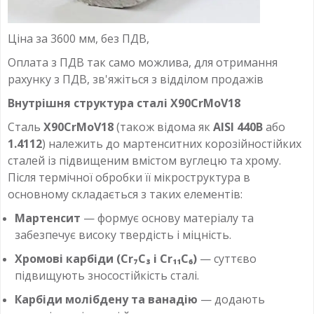
Ціна за 3600 мм, без ПДВ,
Оплата з ПДВ так само можлива, для отримання
рахунку з ПДВ, зв'яжіться з відділом продажів
Внутрішня структура сталі X90CrMoV18
Сталь
X90CrMoV18
(також відома як
AISI 440B
або
1.4112
) належить до мартенситних корозійностійких
сталей із підвищеним вмістом вуглецю та хрому.
Після термічної обробки її мікроструктура в
основному складається з таких елементів:
Мартенсит
— формує основу матеріалу та
забезпечує високу твердість і міцність.
Хромові карбіди (Cr₇C₃ і Cr₁₁C₆)
— суттєво
підвищують зносостійкість сталі.
Карбіди молібдену та ванадію
— додають