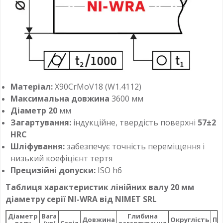
Матеріал:
X90CrMoV18 (W1.4112)
Максимальна довжина
3600 мм
Діаметр 20
мм
Загартування:
індукційне, твердість поверхні
57±2
HRC
Шліфування:
забезпечує точність переміщення і
низький коефіцієнт тертя
Прецизійні допуски:
ISO h6
Таблиця характеристик лінійних валу 20 мм
діаметру серії NI-WRA від NIMET SRL
Діаметр
Вага
Глибина
Довжина
Округлість
Па