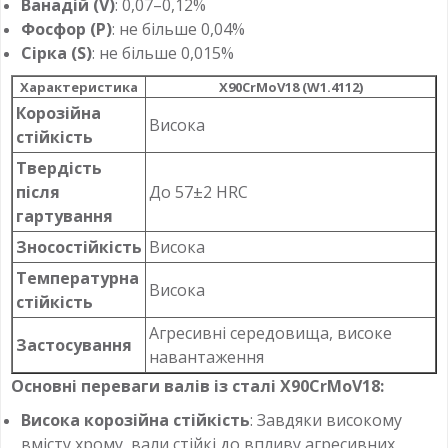
Ванадій (V)
: 0,07–0,12%
Фосфор (P)
: не більше 0,04%
Сірка (S)
: не більше 0,015%
Характеристика
X90CrMoV18 (W1.4112)
Корозійна
Висока
стійкість
Твердість
після
До 57±2 HRC
гартування
Зносостійкість
Висока
Температурна
Висока
стійкість
Агресивні середовища, високе
Застосування
навантаження
Основні переваги валів із сталі X90CrMoV18:
Висока корозійна стійкість
: Завдяки високому
вмісту хрому, вали стійкі до впливу агресивних