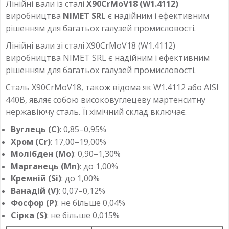
Лінійні вали із сталі
X90CrMoV18 (W1.4112)
виробництва
NIMET SRL
є надійним і ефективним
рішенням для багатьох галузей промисловості.
Лінійні вали зі сталі X90CrMoV18 (W1.4112)
виробництва NIMET SRL є надійним і ефективним
рішенням для багатьох галузей промисловості.
Сталь X90CrMoV18, також відома як W1.4112 або AISI
440B, являє собою високовуглецеву мартенситну
нержавіючу сталь. Її хімічний склад включає.
Вуглець (C)
: 0,85–0,95%
Хром (Cr)
: 17,00–19,00%
Молібден (Mo)
: 0,90–1,30%
Марганець (Mn)
: до 1,00%
Кремній (Si)
: до 1,00%
Ванадій (V)
: 0,07–0,12%
Фосфор (P)
: не більше 0,04%
Сірка (S)
: не більше 0,015%