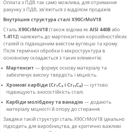
Оплата з ПДВ так само можлива, для отримання
рахунку з ПДВ, зв'яжіться з відділом продажів
Внутрішня структура сталі X90CrMoV18
Сталь
X90CrMoV18
(також відома як
AISI 440B
або
1.4112
) належить до мартенситних корозійностійких
сталей із підвищеним вмістом вуглецю та хрому.
Після термічної обробки її мікроструктура в
основному складається з таких елементів:
Мартенсит
— формує основу матеріалу та
забезпечує високу твердість і міцність.
Хромові карбіди (Cr₇C₃ і Cr₁₁C₆)
— суттєво
підвищують зносостійкість сталі.
Карбіди молібдену та ванадію
— додають
матеріалу міцності й опору до стирання.
Завдяки такій структурі сталь X90CrMoV18 ідеально
підходить для виробництва, де критично важливі