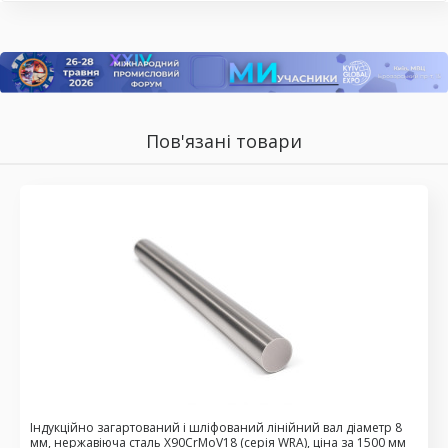
Пов'язані товари
Індукційно загартований і шліфований лінійний вал діаметр 8
мм, нержавіюча сталь X90CrMoV18 (серія WRA), ціна за 1500 мм