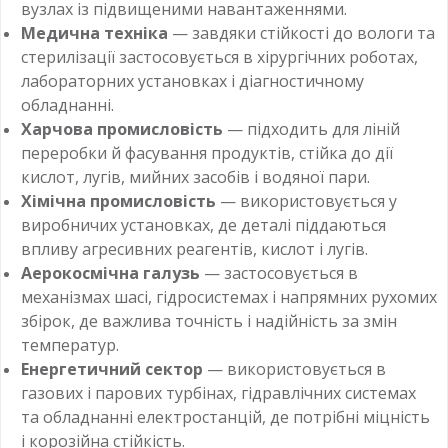
вузлах із підвищеними навантаженнями.
Медична техніка
— завдяки стійкості до вологи та
стерилізації застосовується в хірургічних роботах,
лабораторних установках і діагностичному
обладнанні.
Харчова промисловість
— підходить для ліній
переробки й фасування продуктів, стійка до дії
кислот, лугів, мийних засобів і водяної пари.
Хімічна промисловість
— використовується у
виробничих установках, де деталі піддаються
впливу агресивних реагентів, кислот і лугів.
Аерокосмічна галузь
— застосовується в
механізмах шасі, гідросистемах і напрямних рухомих
збірок, де важлива точність і надійність за змін
температур.
Енергетичний сектор
— використовується в
газових і парових турбінах, гідравлічних системах
та обладнанні електростанцій, де потрібні міцність
і корозійна стійкість.