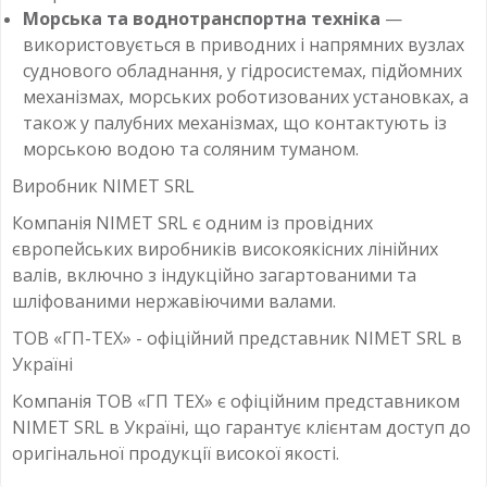
Морська та воднотранспортна техніка
—
використовується в приводних і напрямних вузлах
суднового обладнання, у гідросистемах, підйомних
механізмах, морських роботизованих установках, а
також у палубних механізмах, що контактують із
морською водою та соляним туманом.
Виробник NIMET SRL
Компанія NIMET SRL є одним із провідних
європейських виробників високоякісних лінійних
валів, включно з індукційно загартованими та
шліфованими нержавіючими валами.
ТОВ «ГП-ТЕХ» - офіційний представник NIMET SRL в
Україні
Компанія ТОВ «ГП ТЕХ» є офіційним представником
NIMET SRL в Україні, що гарантує клієнтам доступ до
оригінальної продукції високої якості.