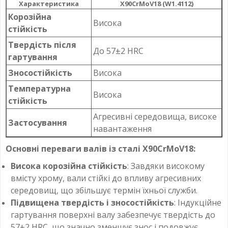
Характеристика
X90CrMoV18 (W1.4112)
Корозійна
Висока
стійкість
Твердість після
До 57±2 HRC
гартування
Зносостійкість
Висока
Температурна
Висока
стійкість
Агресивні середовища, високе
Застосування
навантаження
Основні переваги валів із сталі X90CrMoV18:
Висока корозійна стійкість
: Завдяки високому
вмісту хрому, вали стійкі до впливу агресивних
середовищ, що збільшує термін їхньої служби.
Підвищена твердість і зносостійкість
: Індукційне
гартування поверхні валу забезпечує твердість до
57±2 HRC, що значно зменшує знос і подовжує