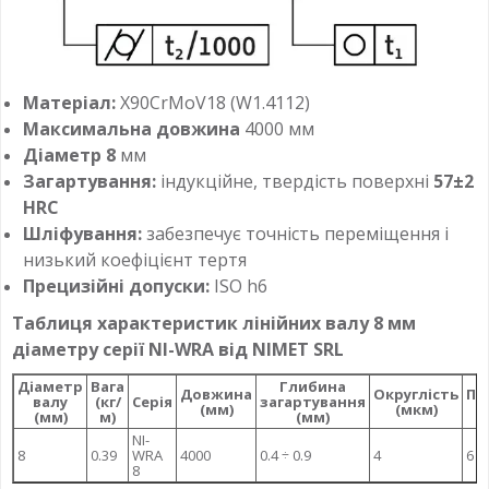
Матеріал:
X90CrMoV18 (W1.4112)
Максимальна довжина
4000 мм
Діаметр 8
мм
Загартування:
індукційне, твердість поверхні
57±2
HRC
Шліфування:
забезпечує точність переміщення і
низький коефіцієнт тертя
Прецизійні допуски:
ISO h6
Таблиця характеристик лінійних валу 8 мм
діаметру серії NI-WRA від NIMET SRL
Діаметр
Вага
Глибина
Довжина
Округлість
Па
валу
(кг/
Серія
загартування
(мм)
(мкм)
(мм)
м)
(мм)
NI-
8
0.39
WRA
4000
0.4 ÷ 0.9
4
6
8