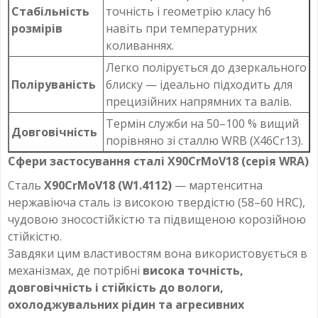
Стабільність
точність і геометрію класу h6
розмірів
навіть при температурних
коливаннях.
Легко полірується до дзеркального
Поліруваність
блиску — ідеально підходить для
прецизійних напрямних та валів.
Термін служби на 50–100 % вищий
Довговічність
порівняно зі сталлю WRB (X46Cr13).
Сфери застосування сталі X90CrMoV18 (серія WRA)
Сталь
X90CrMoV18 (W1.4112)
— мартенситна
нержавіюча сталь із високою твердістю (58–60 HRC),
чудовою зносостійкістю та підвищеною корозійною
стійкістю.
Завдяки цим властивостям вона використовується в
механізмах, де потрібні
висока точність,
довговічність і стійкість до вологи,
охолоджувальних рідин та агресивних