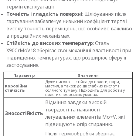
термін експлуатації.
Точність і гладкість поверхні
: Шліфування після
гартування забезпечує низький коефіцієнт тертя і
високу точність переміщень, що особливо важливо
в прецизійних механізмах.
Стійкість до високих температур
: Сталь
X90CrMoV18 зберігає свої механічні властивості при
підвищених температурах, що розширює сферу її
застосування.
Параметр
Значення
Дуже висока — стійка до вологи, пари,
Корозійна
мастил, а також до дії слабких кислот і
стійкість
соляного туману. Підходить для роботи у
вологих і морських умовах.
Відмінна завдяки високій
твердості та наявності
Зносостійкість
легувальних елементів Mo+V, які
підвищують опір стиранню.
Після термообробки зберігає