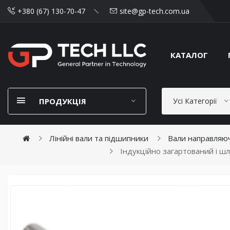
+380 (67) 130-70-47
site@gp-tech.com.ua
КАТАЛОГ
ПРОДУКЦІЯ
Усі Категорії
Лінійні вали та підшипники
Вали направляюч
Індукційно загартований і шл