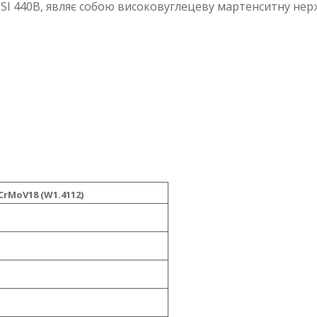
SI 440B, являє собою високовуглецеву мартенситну нерж
CrMoV18 (W1.4112)