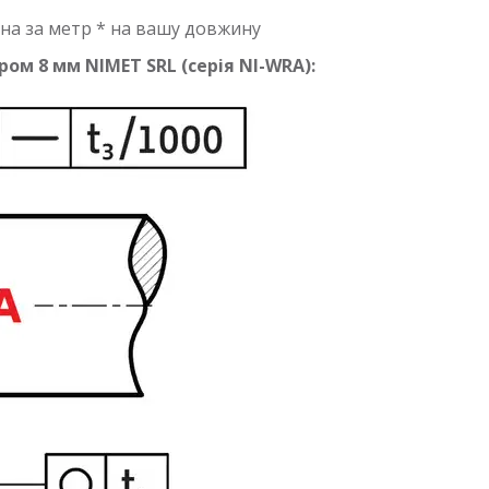
на за метр * на вашу довжину
ом 8 мм NIMET SRL (серія NI-WRA):