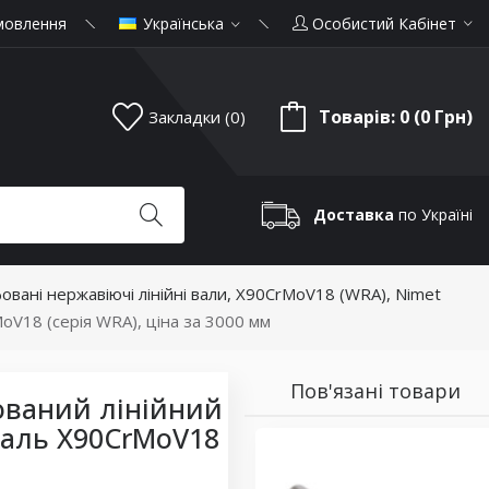
мовлення
Українська
Особистий Кабінет
Товарів: 0 (0 Грн)
Закладки (0)
Доставка
по Україні
фовані нержавіючі лінійні вали, X90CrMoV18 (WRA), Nimet
oV18 (серія WRA), ціна за 3000 мм
Пов'язані товари
ований лінійний
таль X90CrMoV18