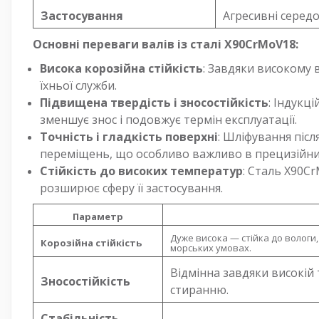
Застосування
Агресивні серед
Основні переваги валів із сталі X90CrMoV18:
Висока корозійна стійкість
: Завдяки високому 
їхньої служби.
Підвищена твердість і зносостійкість
: Індукц
зменшує знос і подовжує термін експлуатації.
Точність і гладкість поверхні
: Шліфування післ
переміщень, що особливо важливо в прецизійни
Стійкість до високих температур
: Сталь X90C
розширює сферу її застосування.
Параметр
Дуже висока — стійка до вологи, 
Корозійна стійкість
морських умовах.
Відмінна завдяки високій
Зносостійкість
стиранню.
Стабільність