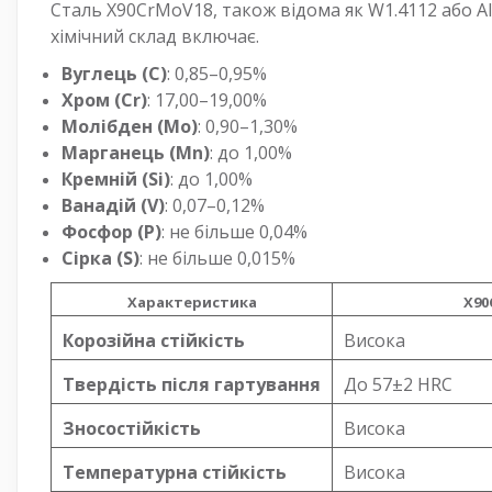
Сталь X90CrMoV18, також відома як W1.4112 або AI
хімічний склад включає.
Вуглець (C)
: 0,85–0,95%
Хром (Cr)
: 17,00–19,00%
Молібден (Mo)
: 0,90–1,30%
Марганець (Mn)
: до 1,00%
Кремній (Si)
: до 1,00%
Ванадій (V)
: 0,07–0,12%
Фосфор (P)
: не більше 0,04%
Сірка (S)
: не більше 0,015%
Характеристика
X90
Корозійна стійкість
Висока
Твердість після гартування
До 57±2 HRC
Зносостійкість
Висока
Температурна стійкість
Висока