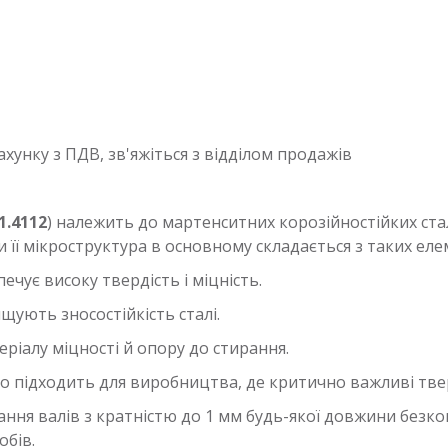
хунку з ПДВ, зв'яжіться з відділом продажів
1.4112
) належить до мартенситних корозійностійких ст
 її мікроструктура в основному складається з таких еле
чує високу твердість і міцність.
щують зносостійкість сталі.
іалу міцності й опору до стирання.
о підходить для виробництва, де критично важливі тверд
ання валів з кратністю до 1 мм будь-якої довжини безк
обів.