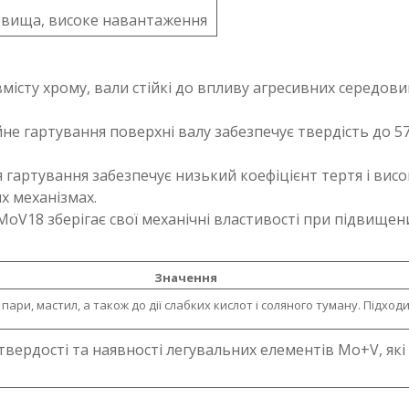
овища, високе навантаження
вмісту хрому, вали стійкі до впливу агресивних середов
ійне гартування поверхні валу забезпечує твердість до 
я гартування забезпечує низький коефіцієнт тертя і висо
х механізмах.
rMoV18 зберігає свої механічні властивості при підвище
Значення
пари, мастил, а також до дії слабких кислот і соляного туману. Підходи
 твердості та наявності легувальних елементів Mo+V, як