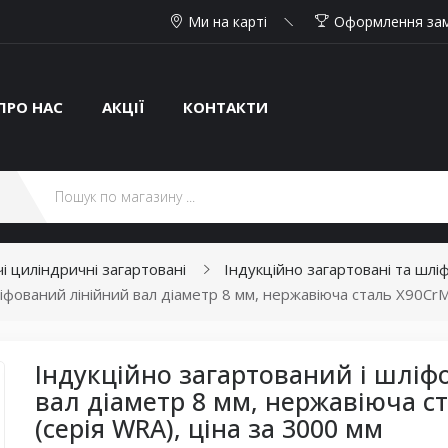
Ми на карті
Оформлення за
ПРО НАС
АКЦІЇ
КОНТАКТИ
і циліндричні загартовані
Індукційно загартовані та шлі
іфований лінійний вал діаметр 8 мм, нержавіюча сталь X90CrM
Індукційно загартований і шліф
вал діаметр 8 мм, нержавіюча с
(серія WRA), ціна за 3000 мм