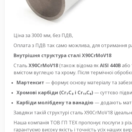
Ціна за 3000 мм, без ПДВ,
Оплата з ПДВ так само можлива, для отримання ра
Внутрішня структура сталі X90CrMoV18
Сталь
X90CrMoV18
(також відома як
AISI 440B
або
вмістом вуглецю та хрому. Після термічної обробки
Мартенсит
— формує основу матеріалу та забезпе
Хромові карбіди (Cr₇C₃ і Cr₁₁C₆)
— суттєво підви
Карбіди молібдену та ванадію
— додають матер
Завдяки такій структурі сталь X90CrMoV18 ідеальн
Наша компанія ТОВ ГП ТЕХ пропонує послуги з різ
гарантуємо високу якість і точність усіх наших вир