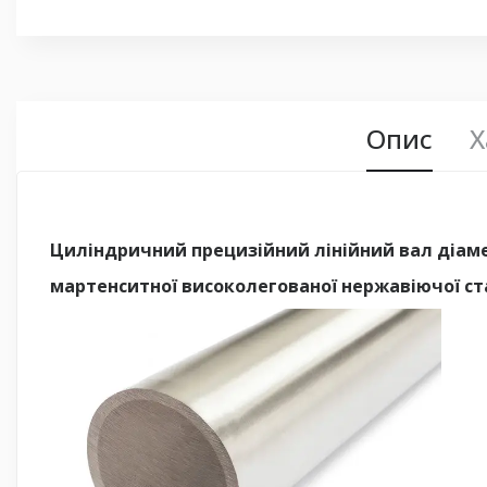
Опис
Х
Циліндричний прецизійний лінійний вал діаме
мартенситної високолегованої нержавіючої ста