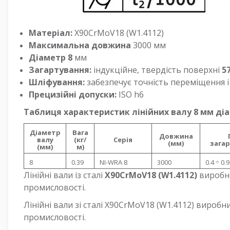
Матеріал:
X90CrMoV18 (W1.4112)
Максимальна довжина
3000 мм
Діаметр 8
мм
Загартування:
індукційне, твердість поверхні
57
Шліфування:
забезпечує точність переміщення і
Прецизійні допуски:
ISO h6
Таблиця характеристик лінійних валу 8 мм діам
Діаметр
Вага
Довжина
валу
(кг/
Серія
(мм)
загар
(мм)
м)
8
0.39
NI-WRA 8
3000
0.4 ÷ 0.9
Лінійні вали із сталі
X90CrMoV18 (W1.4112)
виробн
промисловості.
Лінійні вали зі сталі X90CrMoV18 (W1.4112) вироб
промисловості.