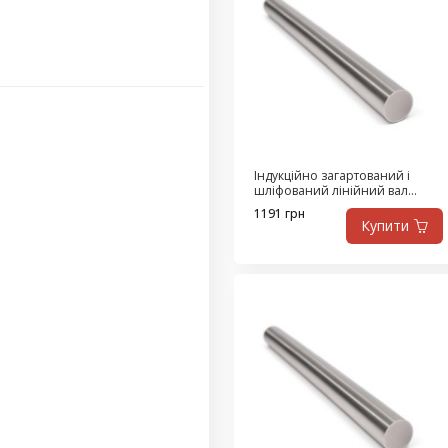
Індукційно загартований і
шліфований лінійний вал
діаметр 8 мм, нержавіюча
1191 грн
сталь X90CrMoV18 (серія WRA),
Купити
ціна за 1500 мм