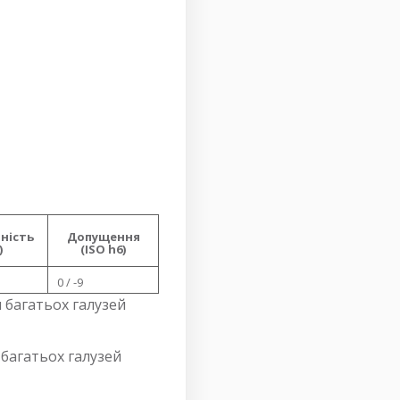
ність
Допущення
)
(ISO h6)
0 / -9
 багатьох галузей
 багатьох галузей