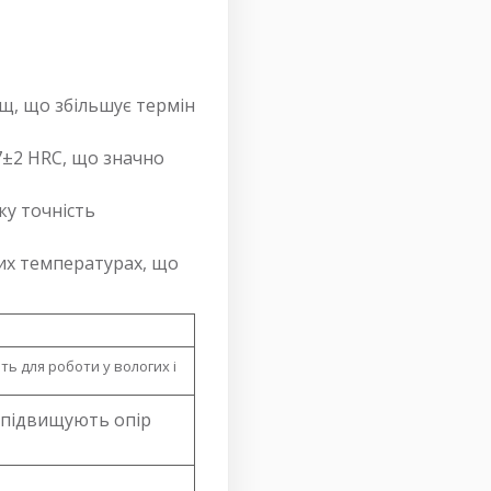
ищ, що збільшує термін
57±2 HRC, що значно
ку точність
них температурах, що
ть для роботи у вологих і
і підвищують опір