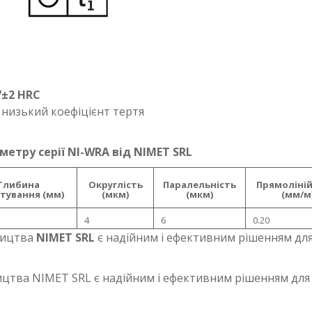
±2 HRC
 низький коефіцієнт тертя
етру серії NI-WRA від NIMET SRL
Глибина
Округлість
Паралельність
Прямоліній
тування (мм)
(мкм)
(мкм)
(мм/м
4
6
0.20
ицтва
NIMET SRL
є надійним і ефективним рішенням для
ництва NIMET SRL є надійним і ефективним рішенням для