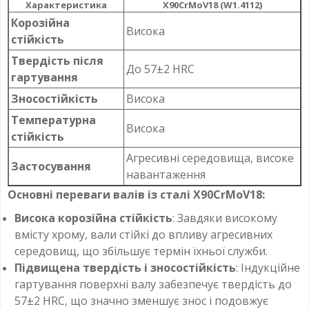
Характеристика
X90CrMoV18 (W1.4112)
Корозійна
Висока
стійкість
Твердість після
До 57±2 HRC
гартування
Зносостійкість
Висока
Температурна
Висока
стійкість
Агресивні середовища, високе
Застосування
навантаження
Основні переваги валів із сталі X90CrMoV18:
Висока корозійна стійкість
: Завдяки високому
вмісту хрому, вали стійкі до впливу агресивних
середовищ, що збільшує термін їхньої служби.
Підвищена твердість і зносостійкість
: Індукційне
гартування поверхні валу забезпечує твердість до
57±2 HRC, що значно зменшує знос і подовжує