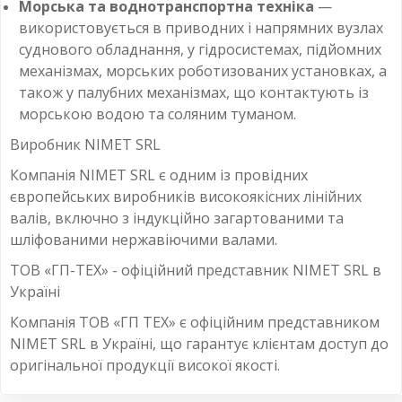
Морська та воднотранспортна техніка
—
використовується в приводних і напрямних вузлах
суднового обладнання, у гідросистемах, підйомних
механізмах, морських роботизованих установках, а
також у палубних механізмах, що контактують із
морською водою та соляним туманом.
Виробник NIMET SRL
Компанія NIMET SRL є одним із провідних
європейських виробників високоякісних лінійних
валів, включно з індукційно загартованими та
шліфованими нержавіючими валами.
ТОВ «ГП-ТЕХ» - офіційний представник NIMET SRL в
Україні
Компанія ТОВ «ГП ТЕХ» є офіційним представником
NIMET SRL в Україні, що гарантує клієнтам доступ до
оригінальної продукції високої якості.