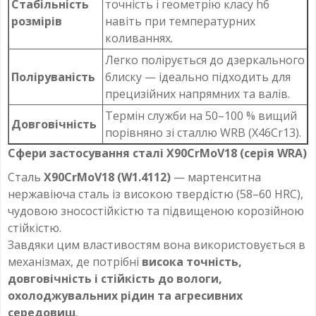
Стабільність
точність і геометрію класу h6
розмірів
навіть при температурних
коливаннях.
Легко полірується до дзеркального
Поліруваність
блиску — ідеально підходить для
прецизійних напрямних та валів.
Термін служби на 50–100 % вищий
Довговічність
порівняно зі сталлю WRB (X46Cr13).
Сфери застосування сталі X90CrMoV18 (серія WRA)
Сталь
X90CrMoV18 (W1.4112)
— мартенситна
нержавіюча сталь із високою твердістю (58–60 HRC),
чудовою зносостійкістю та підвищеною корозійною
стійкістю.
Завдяки цим властивостям вона використовується в
механізмах, де потрібні
висока точність,
довговічність і стійкість до вологи,
охолоджувальних рідин та агресивних
середовищ
.