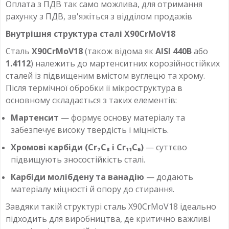
Оплата з ПДВ так само можлива, для отримання
рахунку з ПДВ, зв'яжіться з відділом продажів
Внутрішня структура сталі X90CrMoV18
Сталь
X90CrMoV18
(також відома як
AISI 440B
або
1.4112
) належить до мартенситних корозійностійких
сталей із підвищеним вмістом вуглецю та хрому.
Після термічної обробки її мікроструктура в
основному складається з таких елементів:
Мартенсит
— формує основу матеріалу та
забезпечує високу твердість і міцність.
Хромові карбіди (Cr₇C₃ і Cr₁₁C₆)
— суттєво
підвищують зносостійкість сталі.
Карбіди молібдену та ванадію
— додають
матеріалу міцності й опору до стирання.
Завдяки такій структурі сталь X90CrMoV18 ідеально
підходить для виробництва, де критично важливі