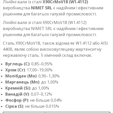
Лінійні вали із сталі
X90CrMoV18 (W1.4112)
виробництва
NIMET SRL
є надійним і ефективним
рішенням для багатьох галузей промисловості.
Лінійні вали зі сталі X90CrMoV18 (W1.4112)
виробництва NIMET SRL є надійним і ефективним
рішенням для багатьох галузей промисловості.
Сталь X90CrMoV18, також відома як W1.4112 або AISI
440B, являє собою високовуглецеву мартенситну
нержавіючу сталь. Її хімічний склад включає.
Вуглець (C)
: 0,85–0,95%
Хром (Cr)
: 17,00–19,00%
Молібден (Mo)
: 0,90–1,30%
Марганець (Mn)
: до 1,00%
Кремній (Si)
: до 1,00%
Ванадій (V)
: 0,07–0,12%
Фосфор (P)
: не більше 0,04%
Сірка (S)
: не більше 0,015%