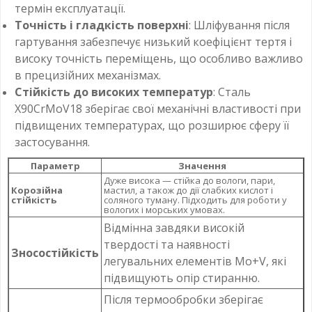
термін експлуатації.
Точність і гладкість поверхні
: Шліфування після
гартування забезпечує низький коефіцієнт тертя і
високу точність переміщень, що особливо важливо
в прецизійних механізмах.
Стійкість до високих температур
: Сталь
X90CrMoV18 зберігає свої механічні властивості при
підвищених температурах, що розширює сферу її
застосування.
Параметр
Значення
Дуже висока — стійка до вологи, пари,
Корозійна
мастил, а також до дії слабких кислот і
стійкість
соляного туману. Підходить для роботи у
вологих і морських умовах.
Відмінна завдяки високій
твердості та наявності
Зносостійкість
легувальних елементів Mo+V, які
підвищують опір стиранню.
Після термообробки зберігає