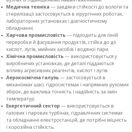
Медична техніка
— завдяки стійкості до вологи та
стерилізації застосовується в хірургічних роботах,
лабораторних установках і діагностичному
обладнанні.
Харчова промисловість
— підходить для ліній
переробки й фасування продуктів, стійка до дії
кислот, лугів, мийних засобів і водяної пари.
Хімічна промисловість
— використовується у
виробничих установках, де деталі піддаються
впливу агресивних реагентів, кислот і лугів.
Аерокосмічна галузь
— застосовується в
механізмах шасі, гідросистемах і напрямних рухомих
збірок, де важлива точність і надійність за змін
температур.
Енергетичний сектор
— використовується в
газових і парових турбінах, гідравлічних системах
та обладнанні електростанцій, де потрібні міцність
і корозійна стійкість.