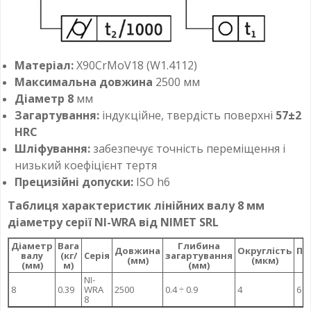
Матеріал:
X90CrMoV18 (W1.4112)
Максимальна довжина
2500 мм
Діаметр 8
мм
Загартування:
індукційне, твердість поверхні
57±2
HRC
Шліфування:
забезпечує точність переміщення і
низький коефіцієнт тертя
Прецизійні допуски:
ISO h6
Таблиця характеристик лінійних валу 8 мм
діаметру серії NI-WRA від NIMET SRL
Діаметр
Вага
Глибина
Довжина
Округлість
Па
валу
(кг/
Серія
загартування
(мм)
(мкм)
(мм)
м)
(мм)
NI-
8
0.39
WRA
2500
0.4 ÷ 0.9
4
6
8