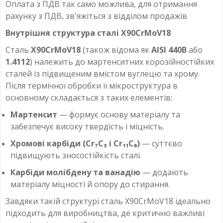
Оплата з ПДВ так само можлива, для отримання
рахунку з ПДВ, зв'яжіться з відділом продажів
Внутрішня структура сталі X90CrMoV18
Сталь
X90CrMoV18
(також відома як
AISI 440B
або
1.4112
) належить до мартенситних корозійностійких
сталей із підвищеним вмістом вуглецю та хрому.
Після термічної обробки її мікроструктура в
основному складається з таких елементів:
Мартенсит
— формує основу матеріалу та
забезпечує високу твердість і міцність.
Хромові карбіди (Cr₇C₃ і Cr₁₁C₆)
— суттєво
підвищують зносостійкість сталі.
Карбіди молібдену та ванадію
— додають
матеріалу міцності й опору до стирання.
Завдяки такій структурі сталь X90CrMoV18 ідеально
підходить для виробництва, де критично важливі