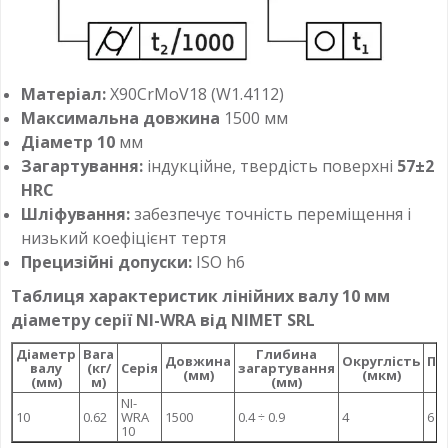
Матеріал:
X90CrMoV18 (W1.4112)
Максимальна довжина
1500 мм
Діаметр 10
мм
Загартування:
індукційне, твердість поверхні
57±2
HRC
Шліфування:
забезпечує точність переміщення і
низький коефіцієнт тертя
Прецизійні допуски:
ISO h6
Таблиця характеристик лінійних валу 10 мм
діаметру серії NI-WRA від NIMET SRL
Діаметр
Вага
Глибина
Довжина
Округлість
Па
валу
(кг/
Серія
загартування
(мм)
(мкм)
(мм)
м)
(мм)
NI-
10
0.62
WRA
1500
0.4 ÷ 0.9
4
6
10