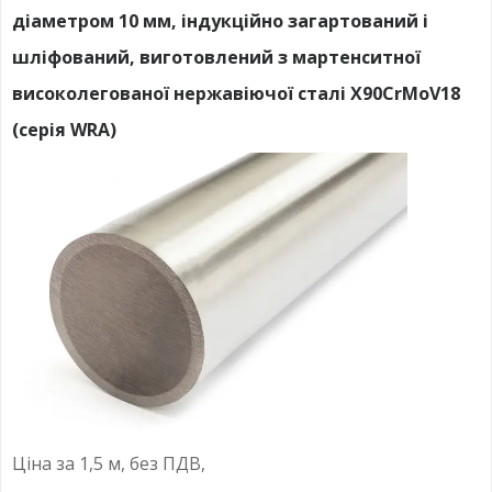
діаметром 10 мм, індукційно загартований і
шліфований, виготовлений з мартенситної
високолегованої нержавіючої сталі X90CrMoV18
(серія WRA)
Ціна за 1,5 м, без ПДВ,