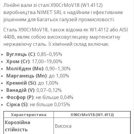
Лінійні вали зі сталі X90CrMoV18 (W1.4112)
виробництва NIMET SRL є надійним і ефективним
рішенням для багатьох галузей промисловості.
Сталь X90CrMoV18, також відома як W1.4112 або AISI
440B, являє собою високовуглецеву мартенситну
нержавіючу сталь. Її хімічний склад включає.
Вуглець (C)
: 0,85–0,95%
Хром (Cr)
: 17,00–19,00%
Молібден (Mo)
: 0,90–1,30%
Марганець (Mn)
: до 1,00%
Кремній (Si)
: до 1,00%
Ванадій (V)
: 0,07–0,12%
Фосфор (P)
: не більше 0,04%
Сірка (S)
: не більше 0,015%
Характеристика
X90CrMoV18 (W1.4112)
Корозійна
Висока
стійкість