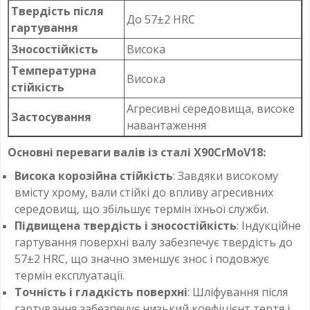
Твердість після
До 57±2 HRC
гартування
Зносостійкість
Висока
Температурна
Висока
стійкість
Агресивні середовища, високе
Застосування
навантаження
Основні переваги валів із сталі X90CrMoV18:
Висока корозійна стійкість
: Завдяки високому
вмісту хрому, вали стійкі до впливу агресивних
середовищ, що збільшує термін їхньої служби.
Підвищена твердість і зносостійкість
: Індукційне
гартування поверхні валу забезпечує твердість до
57±2 HRC, що значно зменшує знос і подовжує
термін експлуатації.
Точність і гладкість поверхні
: Шліфування після
гартування забезпечує низький коефіцієнт тертя і