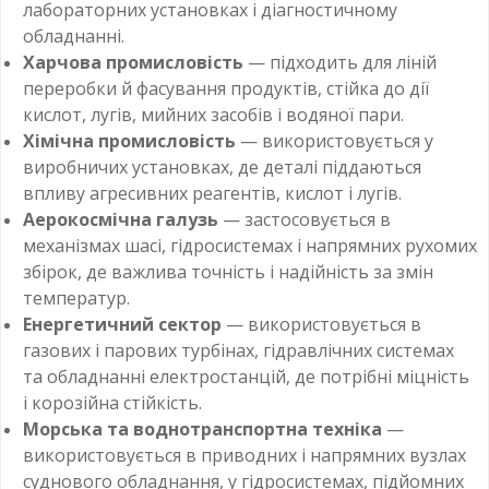
лабораторних установках і діагностичному
обладнанні.
Харчова промисловість
— підходить для ліній
переробки й фасування продуктів, стійка до дії
кислот, лугів, мийних засобів і водяної пари.
Хімічна промисловість
— використовується у
виробничих установках, де деталі піддаються
впливу агресивних реагентів, кислот і лугів.
Аерокосмічна галузь
— застосовується в
механізмах шасі, гідросистемах і напрямних рухомих
збірок, де важлива точність і надійність за змін
температур.
Енергетичний сектор
— використовується в
газових і парових турбінах, гідравлічних системах
та обладнанні електростанцій, де потрібні міцність
і корозійна стійкість.
Морська та воднотранспортна техніка
—
використовується в приводних і напрямних вузлах
суднового обладнання, у гідросистемах, підйомних