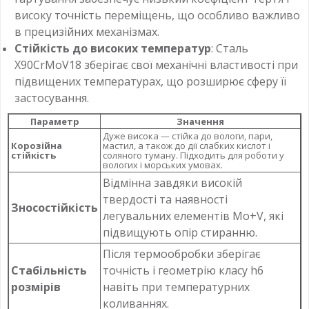
високу точність переміщень, що особливо важливо
в прецизійних механізмах.
Стійкість до високих температур
: Сталь
X90CrMoV18 зберігає свої механічні властивості при
підвищених температурах, що розширює сферу її
застосування.
Параметр
Значення
Дуже висока — стійка до вологи, пари,
Корозійна
мастил, а також до дії слабких кислот і
стійкість
соляного туману. Підходить для роботи у
вологих і морських умовах.
Відмінна завдяки високій
твердості та наявності
Зносостійкість
легувальних елементів Mo+V, які
підвищують опір стиранню.
Після термообробки зберігає
Стабільність
точність і геометрію класу h6
розмірів
навіть при температурних
коливаннях.