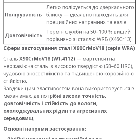
Легко полірується до дзеркального
Поліруваність
блиску — ідеально підходить для
прецизійних напрямних та валів.
Термін служби на 50–100 % вищий
Довговічність
порівняно зі сталлю WRB (X46Cr13).
Сфери застосування сталі X90CrMoV18 (серія WRA)
Сталь
X90CrMoV18 (W1.4112)
— мартенситна
нержавіюча сталь із високою твердістю (58–60 HRC),
чудовою зносостійкістю та підвищеною корозійною
стійкістю.
Завдяки цим властивостям вона використовується в
механізмах, де потрібні
висока точність,
довговічність і стійкість до вологи,
охолоджувальних рідин та агресивних
середовищ
.
Основні напрями застосування: