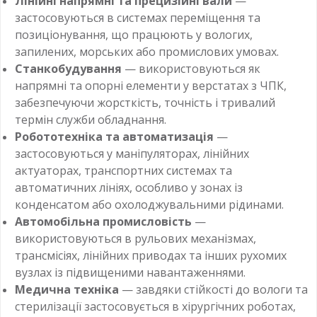
Лінійні напрямні та прецизійні вали
—
застосовуються в системах переміщення та
позиціонування, що працюють у вологих,
запилених, морських або промислових умовах.
Станкобудування
— використовуються як
напрямні та опорні елементи у верстатах з ЧПК,
забезпечуючи жорсткість, точність і тривалий
термін служби обладнання.
Робототехніка та автоматизація
—
застосовуються у маніпуляторах, лінійних
актуаторах, транспортних системах та
автоматичних лініях, особливо у зонах із
конденсатом або охолоджувальними рідинами.
Автомобільна промисловість
—
використовуються в рульових механізмах,
трансмісіях, лінійних приводах та інших рухомих
вузлах із підвищеними навантаженнями.
Медична техніка
— завдяки стійкості до вологи та
стерилізації застосовується в хірургічних роботах,