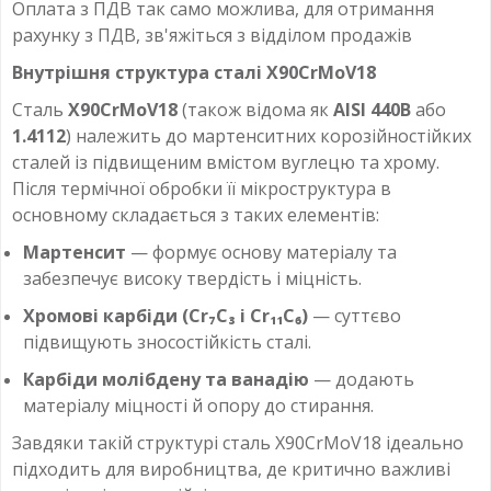
Оплата з ПДВ так само можлива, для отримання
рахунку з ПДВ, зв'яжіться з відділом продажів
Внутрішня структура сталі X90CrMoV18
Сталь
X90CrMoV18
(також відома як
AISI 440B
або
1.4112
) належить до мартенситних корозійностійких
сталей із підвищеним вмістом вуглецю та хрому.
Після термічної обробки її мікроструктура в
основному складається з таких елементів:
Мартенсит
— формує основу матеріалу та
забезпечує високу твердість і міцність.
Хромові карбіди (Cr₇C₃ і Cr₁₁C₆)
— суттєво
підвищують зносостійкість сталі.
Карбіди молібдену та ванадію
— додають
матеріалу міцності й опору до стирання.
Завдяки такій структурі сталь X90CrMoV18 ідеально
підходить для виробництва, де критично важливі