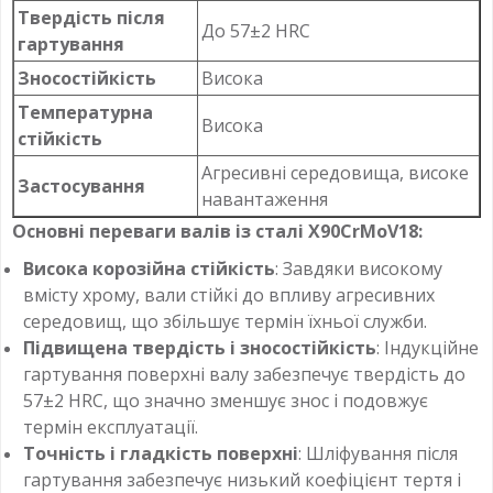
Твердість після
До 57±2 HRC
гартування
Зносостійкість
Висока
Температурна
Висока
стійкість
Агресивні середовища, високе
Застосування
навантаження
Основні переваги валів із сталі X90CrMoV18:
Висока корозійна стійкість
: Завдяки високому
вмісту хрому, вали стійкі до впливу агресивних
середовищ, що збільшує термін їхньої служби.
Підвищена твердість і зносостійкість
: Індукційне
гартування поверхні валу забезпечує твердість до
57±2 HRC, що значно зменшує знос і подовжує
термін експлуатації.
Точність і гладкість поверхні
: Шліфування після
гартування забезпечує низький коефіцієнт тертя і