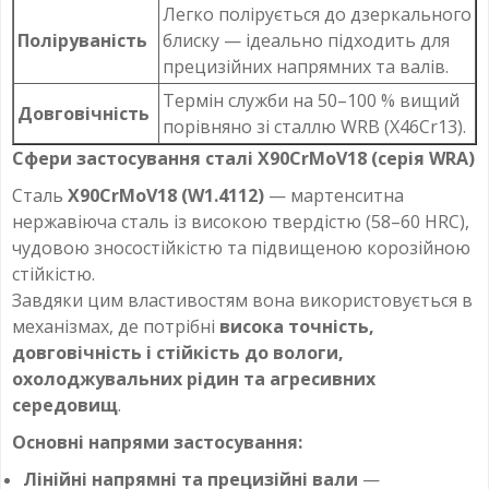
Легко полірується до дзеркального
Поліруваність
блиску — ідеально підходить для
прецизійних напрямних та валів.
Термін служби на 50–100 % вищий
Довговічність
порівняно зі сталлю WRB (X46Cr13).
Сфери застосування сталі X90CrMoV18 (серія WRA)
Сталь
X90CrMoV18 (W1.4112)
— мартенситна
нержавіюча сталь із високою твердістю (58–60 HRC),
чудовою зносостійкістю та підвищеною корозійною
стійкістю.
Завдяки цим властивостям вона використовується в
механізмах, де потрібні
висока точність,
довговічність і стійкість до вологи,
охолоджувальних рідин та агресивних
середовищ
.
Основні напрями застосування:
Лінійні напрямні та прецизійні вали
—