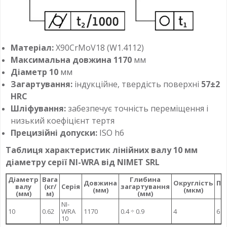
Матеріал:
X90CrMoV18 (W1.4112)
Максимальна довжина 1170
мм
Діаметр 10
мм
Загартування:
індукційне, твердість поверхні
57±2
HRC
Шліфування:
забезпечує точність переміщення і
низький коефіцієнт тертя
Прецизійні допуски:
ISO h6
Таблиця характеристик лінійних валу 10 мм
діаметру серії NI-WRA від NIMET SRL
Діаметр
Вага
Глибина
Довжина
Округлість
Па
валу
(кг/
Серія
загартування
(мм)
(мкм)
(мм)
м)
(мм)
NI-
10
0.62
WRA
1170
0.4 ÷ 0.9
4
6
10