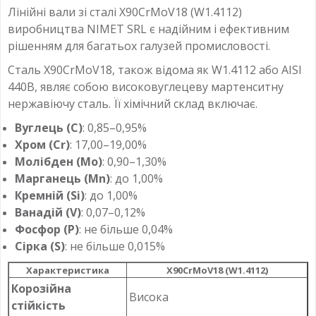
Лінійні вали зі сталі X90CrMoV18 (W1.4112)
виробництва NIMET SRL є надійним і ефективним
рішенням для багатьох галузей промисловості.
Сталь X90CrMoV18, також відома як W1.4112 або AISI
440B, являє собою високовуглецеву мартенситну
нержавіючу сталь. Її хімічний склад включає.
Вуглець (C)
: 0,85–0,95%
Хром (Cr)
: 17,00–19,00%
Молібден (Mo)
: 0,90–1,30%
Марганець (Mn)
: до 1,00%
Кремній (Si)
: до 1,00%
Ванадій (V)
: 0,07–0,12%
Фосфор (P)
: не більше 0,04%
Сірка (S)
: не більше 0,015%
Характеристика
X90CrMoV18 (W1.4112)
Корозійна
Висока
стійкість