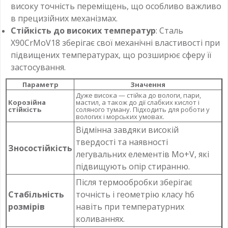
високу точність переміщень, що особливо важливо
в прецизійних механізмах.
Стійкість до високих температур
: Сталь
X90CrMoV18 зберігає свої механічні властивості при
підвищених температурах, що розширює сферу її
застосування.
Параметр
Значення
Дуже висока — стійка до вологи, пари,
Корозійна
мастил, а також до дії слабких кислот і
стійкість
соляного туману. Підходить для роботи у
вологих і морських умовах.
Відмінна завдяки високій
твердості та наявності
Зносостійкість
легувальних елементів Mo+V, які
підвищують опір стиранню.
Після термообробки зберігає
Стабільність
точність і геометрію класу h6
розмірів
навіть при температурних
коливаннях.