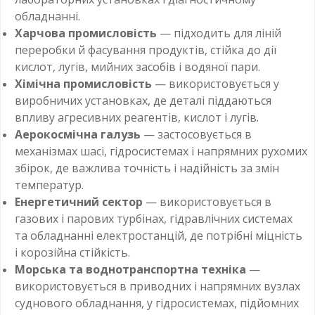
обладнанні.
Харчова промисловість
— підходить для ліній
переробки й фасування продуктів, стійка до дії
кислот, лугів, мийних засобів і водяної пари.
Хімічна промисловість
— використовується у
виробничих установках, де деталі піддаються
впливу агресивних реагентів, кислот і лугів.
Аерокосмічна галузь
— застосовується в
механізмах шасі, гідросистемах і напрямних рухомих
збірок, де важлива точність і надійність за змін
температур.
Енергетичний сектор
— використовується в
газових і парових турбінах, гідравлічних системах
та обладнанні електростанцій, де потрібні міцність
і корозійна стійкість.
Морська та воднотранспортна техніка
—
використовується в приводних і напрямних вузлах
суднового обладнання, у гідросистемах, підйомних