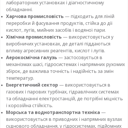
лабораторних установках і діагностичному
обладнанні.
Харчова промисловість
— підходить для ліній
переробки й фасування продуктів, стійка до дії
кислот, лугів, мийних засобів і водяної пари.
Хімічна промисловість
— використовується у
виробничих установках, де деталі піддаються
впливу агресивних реагентів, кислот і лугів.
Аерокосмічна галузь
— застосовується в
механізмах шасі, гідросистемах і напрямних рухомих
збірок, де важлива точність і надійність за змін
температур.
Енергетичний сектор
— використовується в
газових і парових турбінах, гідравлічних системах
та обладнанні електростанцій, де потрібні міцність
і корозійна стійкість.
Морська та воднотранспортна техніка
—
використовується в приводних і напрямних вузлах
суднового обладнання, у гідросистемах, підйомних