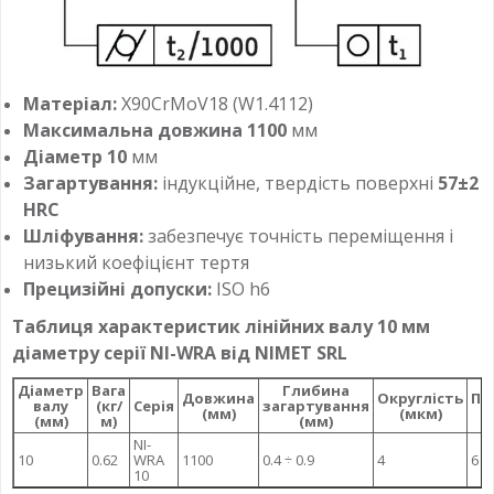
Матеріал:
X90CrMoV18 (W1.4112)
Максимальна довжина 1100
мм
Діаметр 10
мм
Загартування:
індукційне, твердість поверхні
57±2
HRC
Шліфування:
забезпечує точність переміщення і
низький коефіцієнт тертя
Прецизійні допуски:
ISO h6
Таблиця характеристик лінійних валу 10 мм
діаметру серії NI-WRA від NIMET SRL
Діаметр
Вага
Глибина
Довжина
Округлість
Па
валу
(кг/
Серія
загартування
(мм)
(мкм)
(мм)
м)
(мм)
NI-
10
0.62
WRA
1100
0.4 ÷ 0.9
4
6
10