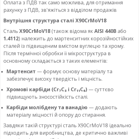
Оплата з ПДВ так само можлива, для отримання
рахунку з ПДВ, зв'яжіться з відділом продажів
Внутрішня структура сталі X90CrMoV18
Сталь
X90CrMoV18
(також відома як
AISI 440B
або
1.4112
) належить до мартенситних корозійностійких
сталей із підвищеним вмістом вуглецю та хрому.
Після термічної обробки її мікроструктура в
основному складається з таких елементів:
Мартенсит
— формує основу матеріалу та
забезпечує високу твердість і міцність.
Хромові карбіди (Cr₇C₃ і Cr₁₁C₆)
— суттєво
підвищують зносостійкість сталі.
Карбіди молібдену та ванадію
— додають
матеріалу міцності й опору до стирання.
Завдяки такій структурі сталь X90CrMoV18 ідеально
підходить для виробництва, де критично важливі