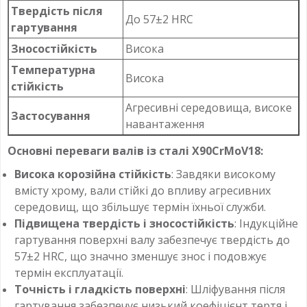
Твердість після
До 57±2 HRC
гартування
Зносостійкість
Висока
Температурна
Висока
стійкість
Агресивні середовища, високе
Застосування
навантаження
Основні переваги валів із сталі X90CrMoV18:
Висока корозійна стійкість
: Завдяки високому
вмісту хрому, вали стійкі до впливу агресивних
середовищ, що збільшує термін їхньої служби.
Підвищена твердість і зносостійкість
: Індукційне
гартування поверхні валу забезпечує твердість до
57±2 HRC, що значно зменшує знос і подовжує
термін експлуатації.
Точність і гладкість поверхні
: Шліфування після
гартування забезпечує низький коефіцієнт тертя і