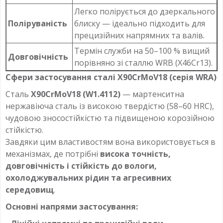
Легко полірується до дзеркального
Поліруваність
блиску — ідеально підходить для
прецизійних напрямних та валів.
Термін служби на 50–100 % вищий
Довговічність
порівняно зі сталлю WRB (X46Cr13).
Сфери застосування сталі X90CrMoV18 (серія WRA)
Сталь
X90CrMoV18 (W1.4112)
— мартенситна
нержавіюча сталь із високою твердістю (58–60 HRC),
чудовою зносостійкістю та підвищеною корозійною
стійкістю.
Завдяки цим властивостям вона використовується в
механізмах, де потрібні
висока точність,
довговічність і стійкість до вологи,
охолоджувальних рідин та агресивних
середовищ
.
Основні напрями застосування: