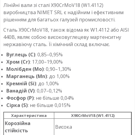
Лінійні вали зі сталі X90CrMoV18 (W1.4112)
виробництва NIMET SRL є надійним і ефективним
рішенням для багатьох галузей промисловості.
Сталь X90CrMoV18, також відома як W1.4112 або AISI
440B, являє собою високовуглецеву мартенситну
нержавіючу сталь. Її хімічний склад включає.
Вуглець (C)
: 0,85–0,95%
Хром (Cr)
: 17,00–19,00%
Молібден (Mo)
: 0,90–1,30%
Марганець (Mn)
: до 1,00%
Кремній (Si)
: до 1,00%
Ванадій (V)
: 0,07–0,12%
Фосфор (P)
: не більше 0,04%
Сірка (S)
: не більше 0,015%
Характеристика
X90CrMoV18 (W1.4112)
Корозійна
Висока
стійкість