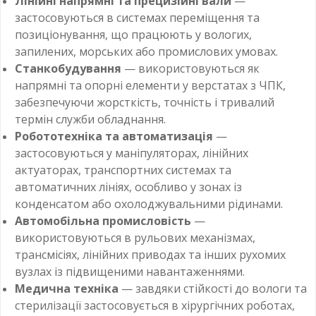
Лінійні напрямні та прецизійні вали
—
застосовуються в системах переміщення та
позиціонування, що працюють у вологих,
запилених, морських або промислових умовах.
Станкобудування
— використовуються як
напрямні та опорні елементи у верстатах з ЧПК,
забезпечуючи жорсткість, точність і тривалий
термін служби обладнання.
Робототехніка та автоматизація
—
застосовуються у маніпуляторах, лінійних
актуаторах, транспортних системах та
автоматичних лініях, особливо у зонах із
конденсатом або охолоджувальними рідинами.
Автомобільна промисловість
—
використовуються в рульових механізмах,
трансмісіях, лінійних приводах та інших рухомих
вузлах із підвищеними навантаженнями.
Медична техніка
— завдяки стійкості до вологи та
стерилізації застосовується в хірургічних роботах,