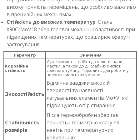
високу точність переміщень, що особливо важливо
в прецизійних механізмах.
Стійкість до високих температур
: Сталь
X90CrMoV18 зберігає свої механічні властивості при
підвищених температурах, що розширює сферу її
застосування.
Параметр
Значення
Дуже висока — стійка до вологи, пари,
Корозійна
мастил, а також до дії слабких кислот і
стійкість
соляного туману. Підходить для роботи у
вологих і морських умовах.
Відмінна завдяки високій
твердості та наявності
Зносостійкість
легувальних елементів Mo+V, які
підвищують опір стиранню.
Після термообробки зберігає
Стабільність
точність і геометрію класу h6
розмірів
навіть при температурних
коливаннях.