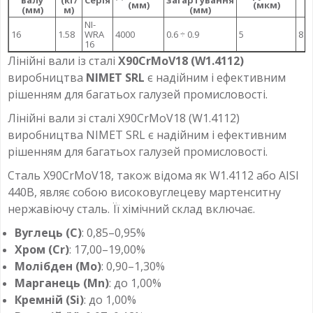
валу
(кг/
Серія
загартування
(мм)
(мкм)
(мм)
м)
(мм)
NI-
16
1.58
WRA
4000
0.6 ÷ 0.9
5
8
16
Лінійні вали із сталі
X90CrMoV18 (W1.4112)
виробництва
NIMET SRL
є надійним і ефективним
рішенням для багатьох галузей промисловості.
Лінійні вали зі сталі X90CrMoV18 (W1.4112)
виробництва NIMET SRL є надійним і ефективним
рішенням для багатьох галузей промисловості.
Сталь X90CrMoV18, також відома як W1.4112 або AISI
440B, являє собою високовуглецеву мартенситну
нержавіючу сталь. Її хімічний склад включає.
Вуглець (C)
: 0,85–0,95%
Хром (Cr)
: 17,00–19,00%
Молібден (Mo)
: 0,90–1,30%
Марганець (Mn)
: до 1,00%
Кремній (Si)
: до 1,00%