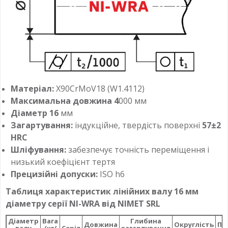
Матеріал:
X90CrMoV18 (W1.4112)
Максимальна довжина 4
000 мм
Діаметр 16
мм
Загартування:
індукційне, твердість поверхні
57±2
HRC
Шліфування:
забезпечує точність переміщення і
низький коефіцієнт тертя
Прецизійні допуски:
ISO h6
Таблиця характеристик лінійних валу 16 мм
діаметру серії NI-WRA від NIMET SRL
Діаметр
Вага
Глибина
Довжина
Округлість
Па