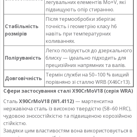
легувальних елементів Mo+V, які
підвищують опір стиранню.
Після термообробки зберігає
Стабільність
точність і геометрію класу h6
розмірів
навіть при температурних
коливаннях.
Легко полірується до дзеркального
Поліруваність
блиску — ідеально підходить для
прецизійних напрямних та валів.
Термін служби на 50–100 % вищий
Довговічність
порівняно зі сталлю WRB (X46Cr13).
Сфери застосування сталі X90CrMoV18 (серія WRA)
Сталь
X90CrMoV18 (W1.4112)
— мартенситна
нержавіюча сталь із високою твердістю (58–60 HRC),
чудовою зносостійкістю та підвищеною корозійною
стійкістю.
Завдяки цим властивостям вона використовується в