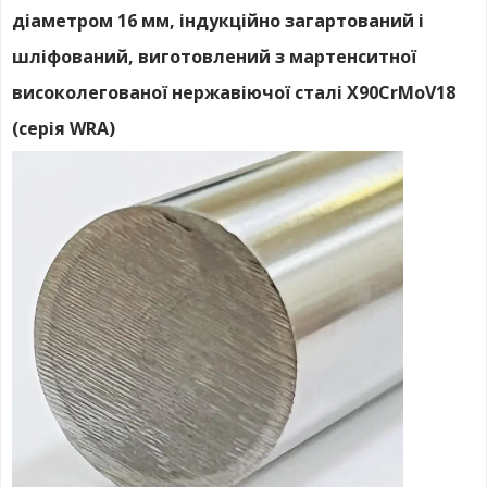
діаметром 16 мм, індукційно загартований і
шліфований, виготовлений з мартенситної
високолегованої нержавіючої сталі X90CrMoV18
(серія WRA)