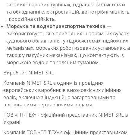
газових і парових турбінах, гідравлічних системах
та обладнанні електростанцій, де потрібні міцність
і корозійна стійкість.
Морська та воднотранспортна техніка
—
використовується в приводних і напрямних вузлах
суднового обладнання, у гідросистемах, підйомних
механізмах, морських роботизованих установках, а
також у палубних механізмах, що контактують із
морською водою та соляним туманом.
Виробник NIMET SRL
Компанія NIMET SRL є одним із провідних
європейських виробників високоякісних лінійних
валів, включно з індукційно загартованими та
шліфованими нержавіючими валами.
ТОВ «ГП-ТЕХ» - офіційний представник NIMET SRL в
Україні
Компанія ТОВ «ГП ТЕХ» є офіційним представником