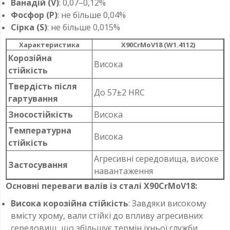
Ванадій (V)
: 0,07–0,12%
Фосфор (P)
: не більше 0,04%
Сірка (S)
: не більше 0,015%
Характеристика
X90CrMoV18 (W1.4112)
Корозійна
Висока
стійкість
Твердість після
До 57±2 HRC
гартування
Зносостійкість
Висока
Температурна
Висока
стійкість
Агресивні середовища, високе
Застосування
навантаження
Основні переваги валів із сталі X90CrMoV18:
Висока корозійна стійкість
: Завдяки високому
вмісту хрому, вали стійкі до впливу агресивних
середовищ, що збільшує термін їхньої служби.