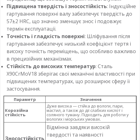
Підвищена твердість і зносостійкість
: Індукційне
гартування поверхні валу забезпечує твердість до
57±2 HRC, що значно зменшує знос і подовжує
термін експлуатації.
Точність і гладкість поверхні
: Шліфування після
гартування забезпечує низький коефіцієнт тертя і
високу точність переміщень, що особливо важливо
в прецизійних механізмах.
Стійкість до високих температур
: Сталь
X90CrMoV18 зберігає свої механічні властивості при
підвищених температурах, що розширює сферу її
застосування.
Параметр
Значення
Дуже висока — стійка до вологи, пари,
Корозійна
мастил, а також до дії слабких кислот і
стійкість
соляного туману. Підходить для роботи у
вологих і морських умовах.
Відмінна завдяки високій
твердості та наявності
Зносостійкість