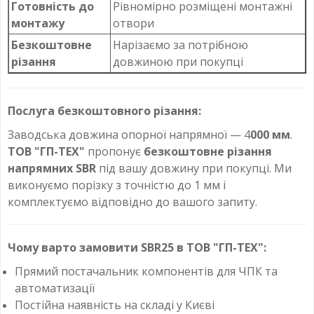
Готовність до
Рівномірно розміщені монтажні
монтажу
отвори
Безкоштовне
Нарізаємо за потрібною
різання
довжиною при покупці
Послуга безкоштовного різання:
Заводська довжина опорної напрямної — 4
000 мм
.
ТОВ "ГП-ТЕХ"
пропонує
безкоштовне різання
напрямних SBR
під вашу довжину при покупці. Ми
виконуємо порізку з точністю до 1 мм і
комплектуємо відповідно до вашого запиту.
Чому варто замовити SBR25 в ТОВ "ГП-ТЕХ":
Прямий постачальник компонентів для ЧПК та
автоматизації
Постійна наявність на складі у Києві