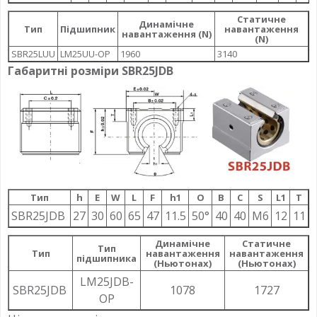
Статичне
Динамічне
Тип
Підшипник
навантаження
навантаження (N)
(N)
SBR25LUU
LM25UU-OP
1960
3140
Габаритні розміри SBR25JDB
Тип
h
E
W
L
F
h1
О
B
C
S
L1
T
SBR25JDB
27
30
60
65
47
11.5
50°
40
40
M6
12
11
Динамічне
Статичне
Тип
Тип
навантаження
навантаження
підшипника
(Ньютонах)
(Ньютонах)
LM25JDB-
SBR25JDB
1078
1727
OP