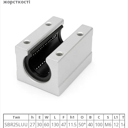
жорсткості
Тип
h
E
W
L
F
h1
О
B
C
S
L1
T
SBR25LUU
27
30
60
130
47
11.5
50°
40
100
M6
12
14