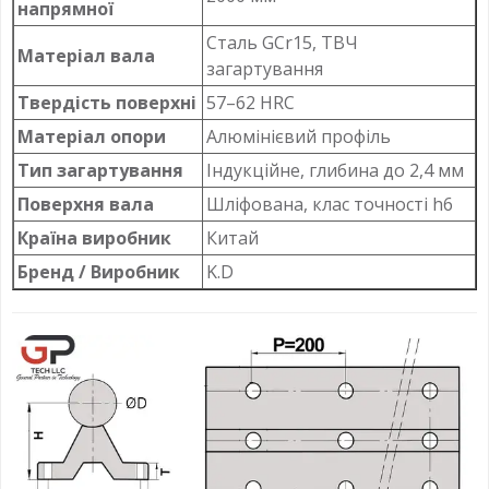
напрямної
Сталь GCr15, ТВЧ
Матеріал вала
загартування
Твердість поверхні
57–62 HRC
Матеріал опори
Алюмінієвий профіль
Тип загартування
Індукційне, глибина до 2,4 мм
Поверхня вала
Шліфована, клас точності h6
Країна виробник
Китай
Бренд / Виробник
K.D