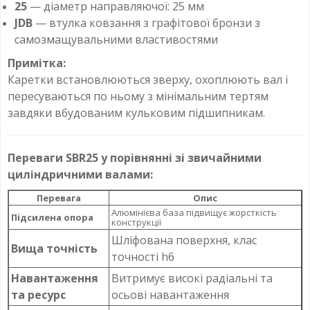
25
— діаметр направляючої: 25 мм
JDB
— втулка ковзання з графітової бронзи з
самозмащувальними властивостями
Примітка:
Каретки встановлюються зверху, охоплюють вал і
пересуваються по ньому з мінімальним тертям
завдяки вбудованим кульковим підшипникам.
Переваги SBR25 у порівнянні зі звичайними
циліндричними валами:
Перевага
Опис
Алюмінієва база підвищує жорсткість
Підсилена опора
конструкції
Шліфована поверхня, клас
Вища точність
точності h6
Навантаження
Витримує високі радіальні та
та ресурс
осьові навантаження