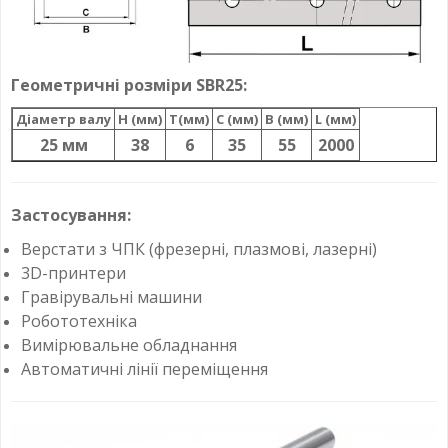
Геометричні розміри SBR25:
Діаметр валу
H (мм)
T(мм)
C (мм)
B (мм)
L (мм)
25 мм
38
6
35
55
2000
Застосування:
Верстати з ЧПК (фрезерні, плазмові, лазерні)
3D-принтери
Гравірувальні машини
Робототехніка
Вимірювальне обладнання
Автоматичні лінії переміщення