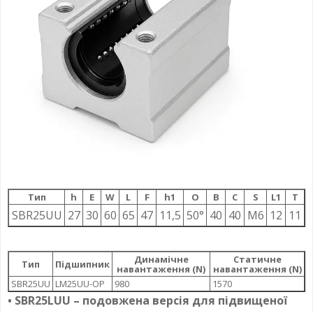
Тип
h
E
W
L
F
h1
О
B
C
S
L1
T
SBR25UU
27
30
60
65
47
11,5
50°
40
40
M6
12
11
Динамічне
Статичне
Тип
Підшипник
навантаження (N)
навантаження (N)
SBR25UU
LM25UU-OP
980
1570
• SBR25LUU – подовжена версія для підвищеної