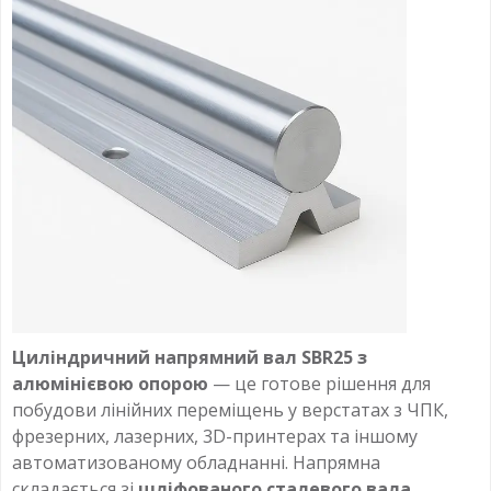
Циліндричний напрямний вал SBR25 з
алюмінієвою опорою
— це готове рішення для
побудови лінійних переміщень у верстатах з ЧПК,
фрезерних, лазерних, 3D-принтерах та іншому
автоматизованому обладнанні. Напрямна
складається зі
шліфованого сталевого вала