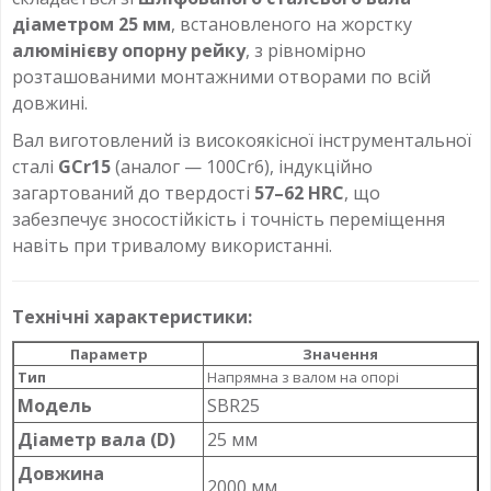
діаметром 25 мм
, встановленого на жорстку
алюмінієву опорну рейку
, з рівномірно
розташованими монтажними отворами по всій
довжині.
Вал виготовлений із високоякісної інструментальної
сталі
GCr15
(аналог — 100Cr6), індукційно
загартований до твердості
57–62 HRC
, що
забезпечує зносостійкість і точність переміщення
навіть при тривалому використанні.
Технічні характеристики:
Параметр
Значення
Тип
Напрямна з валом на опорі
Модель
SBR25
Діаметр вала (D)
25 мм
Довжина
2000 мм