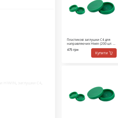
Пластикові заглушки С4 для
направляючих Hiwin (200 шт. в
упаковці)
475 грн
Купити
ки HIWIN
,
заглушки С4
,