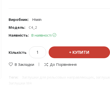
Виробник:
Hiwin
Модель:
С4_2
Наявність:
В наявності
КУПИТИ
Кількість
В Закладки
До Порівняння
Теги:
Заглушки для рельсовых направляющих
,
заглуш
Заглушки M4