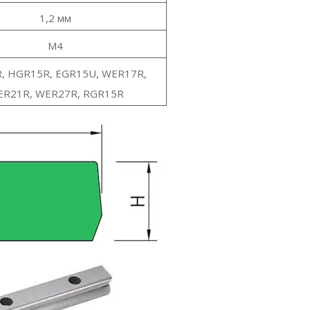
1,2 мм
M4
, HGR15R, EGR15U, WER17R,
R21R, WER27R, RGR15R