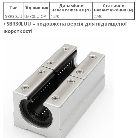
Динамічне
Статичне
Тип
Підшипник
навантаження (N)
навантаження (N)
SBR30UU
LM30UU-OP
1570
2740
• SBR30LUU – подовжена версія для підвищеної
жорсткості