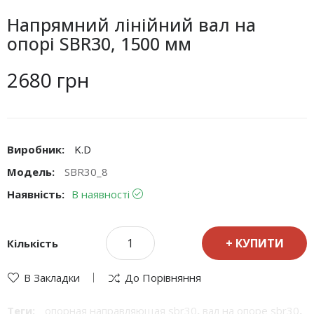
Напрямний лінійний вал на
опорі SBR30, 1500 мм
2680 грн
Виробник:
K.D
Модель:
SBR30_8
Наявність:
В наявності
КУПИТИ
Кількість
В Закладки
До Порівняння
Теги:
опорная направляющая sbr30
,
вал на опоре sbr30
,