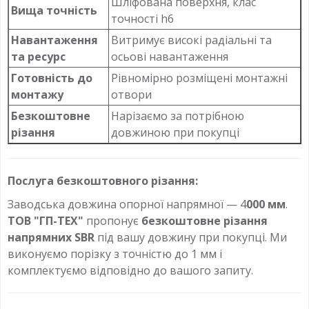
Шліфована поверхня, клас
Вища точність
точності h6
Навантаження
Витримує високі радіальні та
та ресурс
осьові навантаження
Готовність до
Рівномірно розміщені монтажні
монтажу
отвори
Безкоштовне
Нарізаємо за потрібною
різання
довжиною при покупці
Послуга безкоштовного різання:
Заводська довжина опорної напрямної — 4
000 мм
.
ТОВ "ГП-ТЕХ"
пропонує
безкоштовне різання
напрямних SBR
під вашу довжину при покупці. Ми
виконуємо порізку з точністю до 1 мм і
комплектуємо відповідно до вашого запиту.