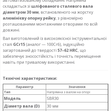
автоматизованому обладнанні. Напрямна
складається зі
шліфованого сталевого вала
діаметром 30 мм
, встановленого на жорстку
алюмінієву опорну рейку
, з рівномірно
розташованими монтажними отворами по всій
довжині.
Вал виготовлений із високоякісної інструментальної
сталі
GCr15
(аналог — 100Cr6), індукційно
загартований до твердості
57–62 HRC
, що
забезпечує зносостійкість і точність переміщення
навіть при тривалому використанні.
Технічні характеристики:
Параметр
Значення
Тип
Напрямна з валом на опорі
Модель
SBR30
Діаметр вала (D)
30 мм