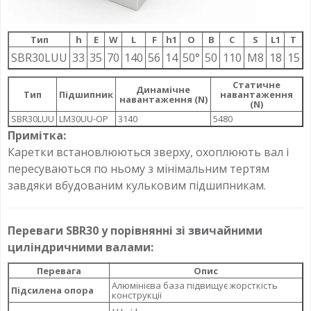
Тип
h
E
W
L
F
h1
О
B
C
S
L1
T
SBR30LUU
33
35
70
140
56
14
50°
50
110
M8
18
15
Статичне
Динамічне
Тип
Підшипник
навантаження
навантаження (N)
(N)
SBR30LUU
LM30UU-OP
3140
5480
Примітка:
Каретки встановлюються зверху, охоплюють вал і
пересуваються по ньому з мінімальним тертям
завдяки вбудованим кульковим підшипникам.
Переваги SBR30 у порівнянні зі звичайними
циліндричними валами:
Перевага
Опис
Алюмінієва база підвищує жорсткість
Підсилена опора
конструкції