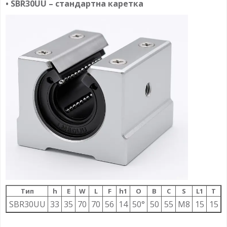
• SBR30UU – стандартна каретка
Тип
h
E
W
L
F
h1
О
B
C
S
L1
T
SBR30UU
33
35
70
70
56
14
50°
50
55
M8
15
15