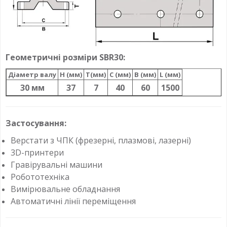
Геометричні розміри SBR30:
Діаметр валу
H (мм)
T(мм)
C (мм)
B (мм)
L (мм)
30 мм
37
7
40
60
1500
Застосування:
Верстати з ЧПК (фрезерні, плазмові, лазерні)
3D-принтери
Гравірувальні машини
Робототехніка
Вимірювальне обладнання
Автоматичні лінії переміщення