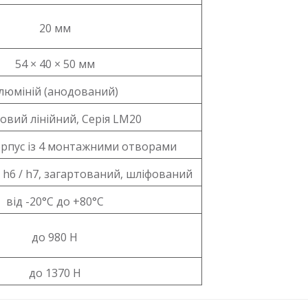
20 мм
54 × 40 × 50 мм
люміній (анодований)
овий лінійний, Серія LM20
рпус із 4 монтажними отворами
 h6 / h7, загартований, шліфований
від -20°C до +80°C
до 980 Н
до 1370 Н