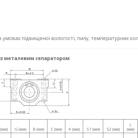
 умовах підвищеної вологості, пилу, температурних кол
 з металевим сепаратором
L
 (мм)
G (мм)
B (мм)
C (мм)
K (мм)
S1 (мм)
S2 (мм)
(мм)