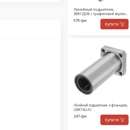
Линейный подшипник,
SBR12JDB с графитовой втулкой
из высокопрочной латуни,
575 грн
самосмазывающийся
Купити
Лінійній підшипник з фланцем,
LMK16LUU
247 грн
Купити