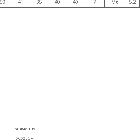
50
41
35
40
40
7
M6
5,2
Значення
SCS20GA