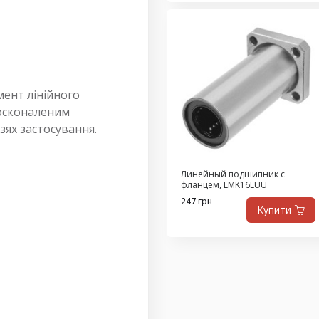
мент лінійного
досконаленим
зях застосування.
Линейный подшипник с
фланцем, LMK16LUU
247 грн
Купити