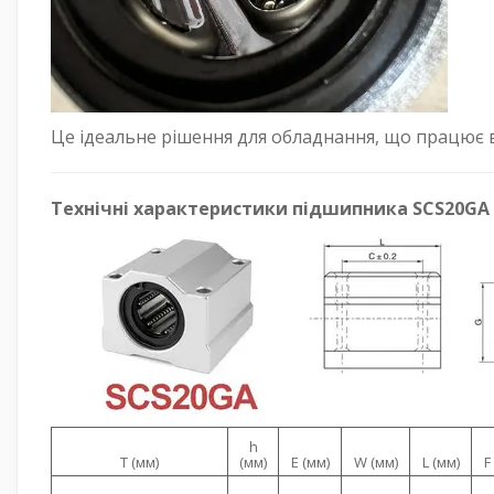
Це ідеальне рішення для обладнання, що працює в
Технічні характеристики підшипника SCS20GA
h
T (мм)
(мм)
E (мм)
W (мм)
L (мм)
F