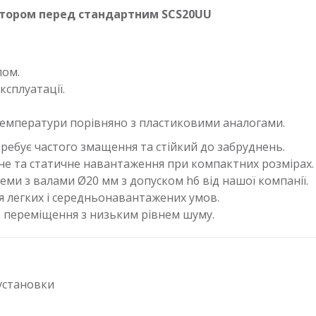
атором перед стандартним SCS20UU
лом.
ксплуатації.
емператури порівняно з пластиковими аналогами.
ребує частого змащення та стійкий до забруднень.
е та статичне навантаження при компактних розмірах.
еми з валами Ø20 мм з допуском h6 від нашої компанії.
 легких і середньонавантажених умов.
е переміщення з низьким рівнем шуму.
 установки