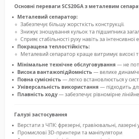
Основні переваги SCS20GA з металевим сепар
Металевий сепаратор:
Забезпечує більшу жорсткість конструкції.
Знижує зношування кульок та підшипника зага
Сприяє стабільності руху навіть за інтенсивної е
Покращена теплостійкість:
Металевий сепаратор краще витримує високі т
Мінімальне технічне обслуговування
— не пот
Висока вантажопідйомність
— велике динамічн
Повна сумісність
— легко встановлюється у сист
Універсальність використання
— підходить для
Плавність ходу
— забезпечує рівномірне лінійн
Галузі застосування
Верстати з ЧПК: фрезерні, гравіювальні, лазерні
Промислові 3D-принтери та маніпулятори