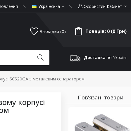
мовлення
Українська
Особистий Кабінет
Товарів: 0 (0 Грн)
Закладки (0)
Доставка
по Україні
орпусі SCS20GA з металевим сепаратором
Пов'язані товари
вому корпусі
ром