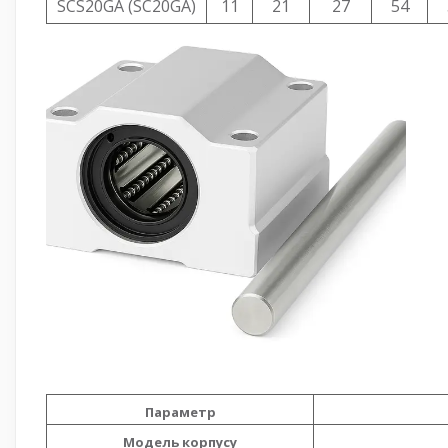
SCS20GA (SC20GA)
11
21
27
54
Параметр
Модель корпусу