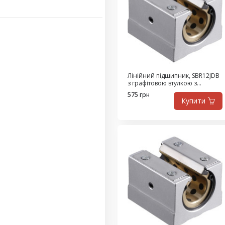
Лінійний підшипник, SBR12JDB
з графітовою втулкою з
високоміцної латуні,
575 грн
самозмащувальний
Купити