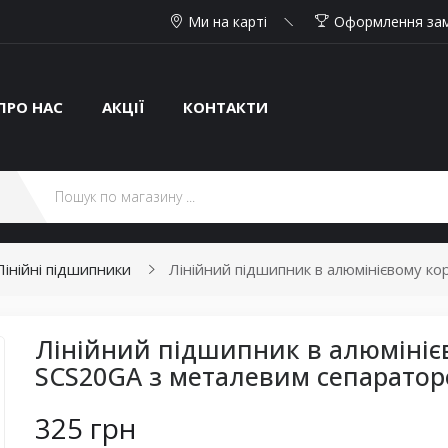
Ми на карті
Оформлення за
ПРО НАС
АКЦІЇ
КОНТАКТИ
Лінійні підшипники
Лінійний підшипник в алюмінієвому к
Лінійний підшипник в алюмініє
SCS20GA з металевим сепарато
325 грн