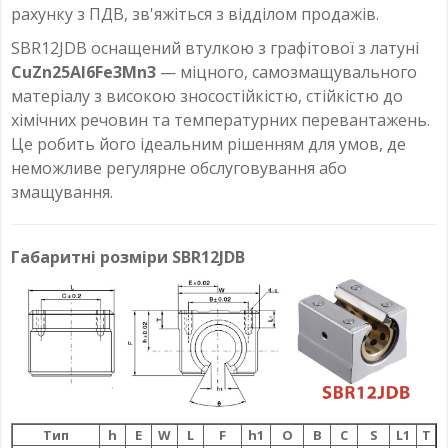
рахунку з ПДВ, зв'яжіться з відділом продажів.
SBR12JDB оснащений втулкою з графітової з латуні
CuZn25Al6Fe3Mn3
— міцного, самозмащувального
матеріалу з високою зносостійкістю, стійкістю до
хімічних речовин та температурних перевантажень.
Це робить його ідеальним рішенням для умов, де
неможливе регулярне обслуговування або
змащування.
Габаритні розміри SBR12JDB
Тип
h
E
W
L
F
h1
О
B
C
S
L1
T