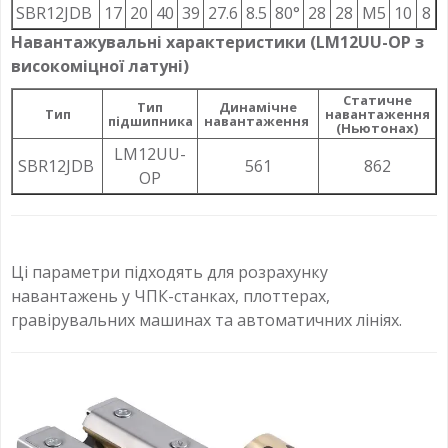
SBR12JDB
17
20
40
39
27.6
8.5
80°
28
28
M5
10
8
Навантажувальні характеристики (LM12UU-OP з
високоміцної латуні)
Статичне
Тип
Динамічне
Тип
навантаження
підшипника
навантаження
(Ньютонах)
LM12UU-
SBR12JDB
561
862
OP
Ці параметри підходять для розрахунку
навантажень у ЧПК-станках, плоттерах,
гравірувальних машинах та автоматичних лініях.