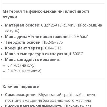
Матеріал та фізико-механічні властивості
втулки
Матеріал основи
: CuZn25A16Fc3Mn3 (високоміцна
латунь)
Макс. динамічне навантаження
: 40 Н/мм²
Твердість основи
: HB245–275
Коефіцієнт тертя μ
: 0.04–0.16
Макс. температура експлуатації
: 300°C
Макс. швидкість ковзання
:
0.4 м/с (на суху)
5 м/с (з мастилом)
Ключові переваги
Самозмащення
: Вбудований графіт забезпечує
постійне змащення без зовнішнього мастила
Висока вантажопідйомність
: Підходить для