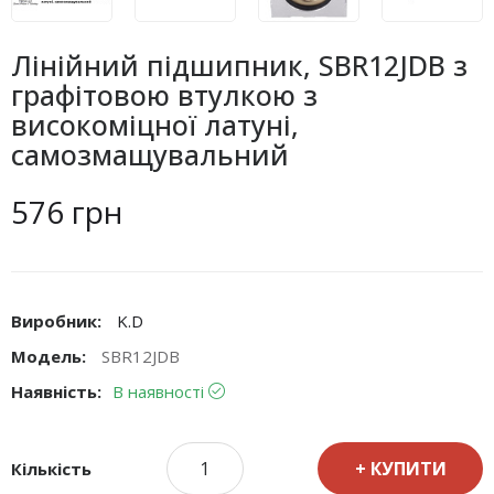
Лінійний підшипник, SBR12JDB з
графітовою втулкою з
високоміцної латуні,
самозмащувальний
576 грн
Виробник:
K.D
Модель:
SBR12JDB
Наявність:
В наявності
КУПИТИ
Кількість