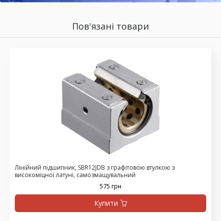
Пов'язані товари
Лінійний підшипник, SBR12JDB з графітовою втулкою з
високоміцної латуні, самозмащувальний
575 грн
Купити