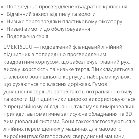
Попередньо просвердлене квадратне кріплення
Відмінний захист від пилу та вологи
Низьке тертя завдяки пластиковому фіксатору
Низькі вимоги до обслуговування
Подовжена серія
LMEK16LUU — подовжений фланцевий лінійний
підшипник з попередньо просвердленим
квадратним корпусом, що забезпечує плавний рух,
високу жорсткість та низьке тертя. Він складається зі
сталевого зовнішнього корпусу з наборами кульок,
що рухаються по власних доріжках. Гумові
ущільнення серії UU запобігають потраплянню пилу
та вологи. Ці підшипники широко використовуються
в прецизійному обладнанні, такому як вимірювальні
прилади, автоматичне записуюче обладнання та 3D
вимірювальні системи. Вони також застосовуються в
лінійних переміщеннях у машинах для масового
виробництва: багатоосьові свердлильні машини,