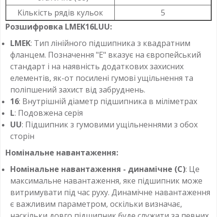
Кількість рядів кульок
5
Розшифровка LMEK16LUU:
LMEK
: Тип лінійного підшипника з квадратним
фланцем. Позначення "E" вказує на європейський
стандарт і на наявність додаткових захисних
елементів, як-от посилені гумові ущільнення та
поліпшений захист від забруднень.
16
: Внутрішній діаметр підшипника в міліметрах
L
: Подовжена серія
UU
: Підшипник з гумовими ущільненнями з обох
сторін
Номінальне навантаження:
Номінальне навантаження - динамічне (C)
: Це
максимальне навантаження, яке підшипник може
витримувати під час руху. Динамічне навантаження
є важливим параметром, оскільки визначає,
наскільки довго підшипник буде служити за певних