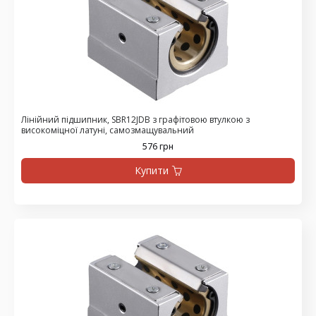
Лінійний підшипник, SBR12JDB з графітовою втулкою з
високоміцної латуні, самозмащувальний
576 грн
Купити