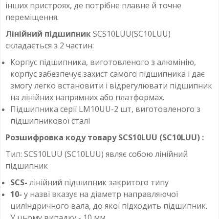
інших пристроях, де потрібне плавне й точне
переміщення.
Лінійний підшипник
SCS10LUU(SC10LUU)
складається з 2 частин:
Корпус підшипника, виготовленого з алюмінію,
корпус забезпечує захист самого підшипника і дає
змогу легко встановити і відрегулювати підшипник
на лінійних напрямних або платформах.
Підшипника серії LM10UU-2 шт, виготовленого з
підшипникової сталі
Розшифровка коду товару SCS10LUU (SC10LUU) :
Тип: SCS10LUU (SC10LUU) являє собою лінійний
підшипник
SCS-
лінійний підшипник закритого типу
10-
у назві вказує на діаметр направляючої
циліндричного вала, до якої підходить підшипник.
У цьому випадку - 10 мм.