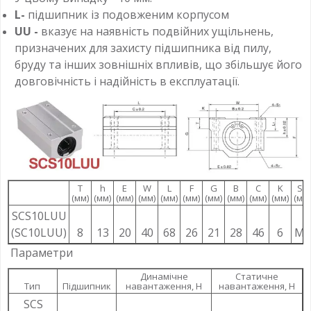
L-
підшипник із подовженим корпусом
UU -
вказує на наявність подвійних ущільнень,
призначених для захисту підшипника від пилу,
бруду та інших зовнішніх впливів, що збільшує його
довговічність і надійність в експлуатації.
T
h
E
W
L
F
G
B
C
K
S1
(мм)
(мм)
(мм)
(мм)
(мм)
(мм)
(мм)
(мм)
(мм)
(мм)
(мм)
SCS10LUU
(SC10LUU)
8
13
20
40
68
26
21
28
46
6
M5
Параметри
Динамічне
Статичне
Тип
Підшипник
навантаження, Н
навантаження, Н
SCS