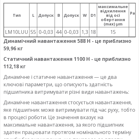
максимальне
відхилення
Рад
Тип
L
Допуск
B
Допуск
W
D1
від осі
з
обертання
(max) µm
LM10LUU
55
0-0,03
44
0-0,03
1,3
18
15
Динамічний навантаження 588 Н - це приблизно
59,96 кг
Статичний навантаження 1100 Н - це приблизно
112,18 кг
Динамічне і статичне навантаження — це два
ключові параметри, що описують здатність
підшипника витримувати різні види навантажень:
Динамічне навантаження стосується навантаження,
яке підшипник може витримувати під час руху, тобто
в процесі роботи. Це значення вказує на
максимальне навантаження, за якого підшипник
здатен працювати протягом номінального терміну