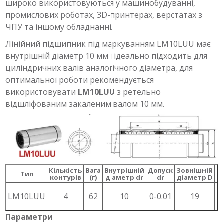
широко використовуються у машинобудуванні,
промислових роботах, 3D-принтерах, верстатах з
ЧПУ та іншому обладнанні.
Лінійний підшипник під маркуванням LM10LUU має
внутрішній діаметр 10 мм і ідеально підходить для
циліндричних валів аналогічного діаметра, для
оптимальної роботи рекомендується
використовувати
LM10LUU
з ретельно
відшліфованим закаленим валом 10 мм.
Кількість
Вага
Внутрішній
Допуск
Зовнішній
Д
Тип
контурів
(г)
діаметр dr
dr
діаметр D
LM10LUU
4
62
10
0-0.01
19
0
Параметри