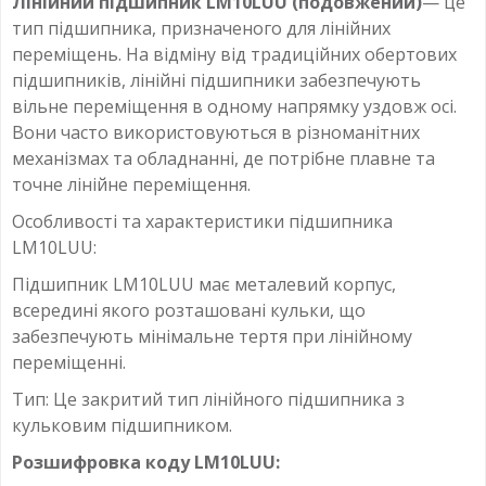
Лінійний підшипник LM10LUU (подовжений)
— це
тип підшипника, призначеного для лінійних
переміщень. На відміну від традиційних обертових
підшипників, лінійні підшипники забезпечують
вільне переміщення в одному напрямку уздовж осі.
Вони часто використовуються в різноманітних
механізмах та обладнанні, де потрібне плавне та
точне лінійне переміщення.
Особливості та характеристики підшипника
LM10LUU:
Підшипник LM10LUU має металевий корпус,
всередині якого розташовані кульки, що
забезпечують мінімальне тертя при лінійному
переміщенні.
Тип: Це закритий тип лінійного підшипника з
кульковим підшипником.
Розшифровка коду LM10LUU: