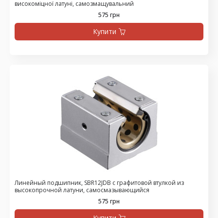
високоміцної латуні, самозмащувальний
575 грн
Купити
Линейный подшипник, SBR12JDB с графитовой втулкой из
высокопрочной латуни, самосмазывающийся
575 грн
Купити