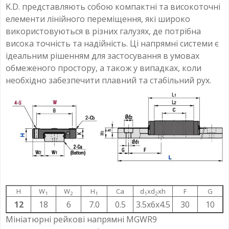
K.D. представляють собою компактні та високоточні
елементи лінійного переміщення, які широко
використовуються в різних галузях, де потрібна
висока точність та надійність. Ці напрямні системи є
ідеальним рішенням для застосування в умовах
обмеженого простору, а також у випадках, коли
необхідно забезпечити плавний та стабільний рух.
H
W
W
H
Ca
d
xd
xh
F
G
1
2
1
1
2
12
18
6
7.0
0.5
3.5x6x4.5
30
10
Мініатюрні рейкові напрямні MGWR9