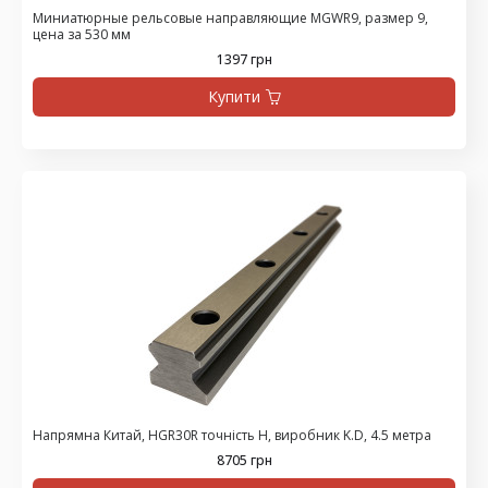
Миниатюрные рельсовые направляющие MGWR9, размер 9,
цена за 530 мм
1397 грн
Купити
Напрямна Китай, HGR30R точність H, виробник K.D, 4.5 метра
8705 грн