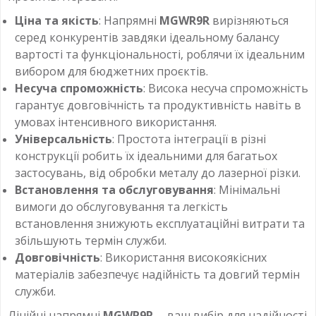
Ціна та якість
: Напрямні
MGWR9R
вирізняються
серед конкурентів завдяки ідеальному балансу
вартості та функціональності, роблячи їх ідеальним
вибором для бюджетних проєктів.
Несуча спроможність
: Висока несуча спроможність
гарантує довговічність та продуктивність навіть в
умовах інтенсивного використання.
Універсальність
: Простота інтеграції в різні
конструкції робить їх ідеальними для багатьох
застосувань, від обробки металу до лазерної різки.
Встановлення та обслуговування
: Мінімальні
вимоги до обслуговування та легкість
встановлення знижують експлуатаційні витрати та
збільшують термін служби.
Довговічність
: Використання високоякісних
матеріалів забезпечує надійність та довгий термін
служби.
Лінійні напрямні
MGWR9R
— ваш вибір для надійності