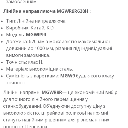
замовленням.
Лінійна направляюча
MGWR9R620H
:
Тип: Лінійна направляюча.
Виробник: Китай, K.D.
Модель:
MGWR9R
.
Довжина: 620 мм з можливістю максимальної
довжини до 1000 мм, різання під індивідуальні
вимоги замовника.
Точність: клас H.
Матеріал: високоміцна сталь.
Сумісність з каретками:
MGW9
будь-якого класу
точності.
Лінійні напрямні
MGWR9R
— це економічний вибір
для точного лінійного переміщення у
станкобудуванні. Об'єднуючи доступну ціну з
високою якістю, ці рейкові роликові напрямні
стануть надійним рішенням для різноманітних
проєктів. Переваги: