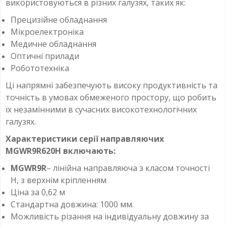
використовуються в різних галузях, таких як:
Прецизійне обладнання
Мікроелектроніка
Медичне обладнання
Оптичні прилади
Робототехніка
Ці напрямні забезпечують високу продуктивність та
точність в умовах обмеженого простору, що робить
їх незамінними в сучасних високотехнологічних
галузях.
Характеристики серії направляючих
MGWR9R620H
включають:
MGWR9R
– лінійна направляюча з класом точності
H, з верхнім кріпленням
Ціна за 0,62 м
Стандартна довжина: 1000 мм.
Можливість різання на індивідуальну довжину за