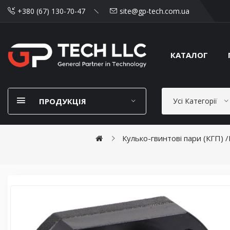
+380 (67) 130-70-47
site@gp-tech.com.ua
КАТАЛОГ
ПРОДУКЦІЯ
Усі Категорії
Кулько-гвинтові пари (КГП)