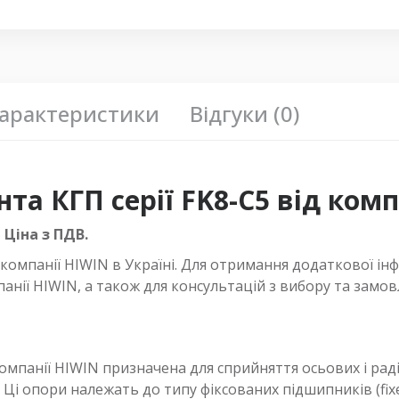
арактеристики
Відгуки (0)
а КГП серії FK8-C5 від комп
5
Ціна з ПДВ.
омпанії HIWIN в Україні. Для отримання додаткової ін
анії HIWIN, а також для консультацій з вибору та замовл
омпанії HIWIN призначена для сприйняття осьових і раді
 Ці опори належать до типу фіксованих підшипників (fixe