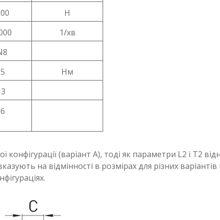
000
Н
000
1/хв
N8
,5
Нм
3
,6
конфігурації (варіант A), тоді як параметри L2 і T2 від
 вказують на відмінності в розмірах для різних варіанті
нфігураціях.