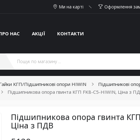
Ми на карті
Оформлення за
ПРО НАС
АКЦІЇ
КОНТАКТИ
 /Гайки КГП/Підшипникові опори HIWIN
Підшипникові опо
Підшипникова опора гвинта КГП FK8-C5-HIWIN, Ціна з П
Підшипникова опора гвинта КГП 
Ціна з ПДВ