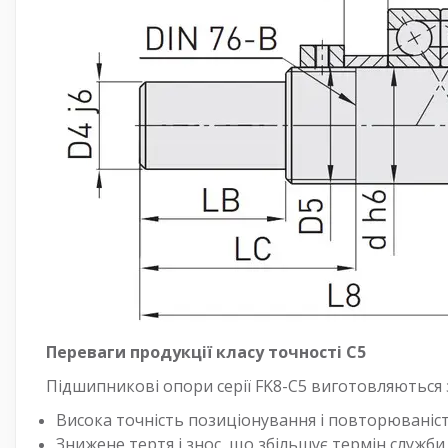
Переваги продукції класу точності С5
Підшипникові опори серії FK8-C5 виготовляються з
Висока точність позиціонування і повторюваніс
Знижене тертя і знос, що збільшує термін служби