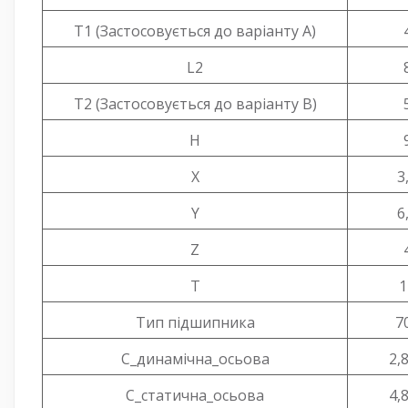
T1 (Застосовується до варіанту A)
L2
T2 (Застосовується до варіанту B)
H
X
3
Y
6
Z
T
1
Тип підшипника
7
C_динамічна_осьова
2,
C_статична_осьова
4,