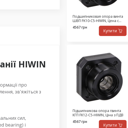
Подшипниковая опора винта
ШВП FK10-C5-HIWIN, Цена с
НДС
4567 грн
Купити
анії HIWIN
формації про
ення, зв'яжіться з
Підшипникова опора гвинта
КГП FK12-C5-HIWIN, Ціна з ПДВ
альних сил,
4567 грн
d bearing) і
Купити