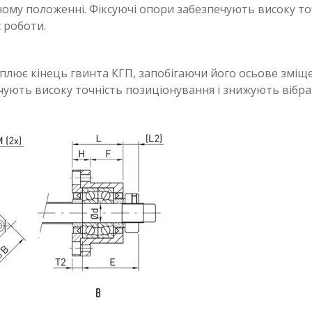
чому положенні. Фіксуючі опори забезпечують високу то
с роботи.
іплює кінець гвинта КГП, запобігаючи його осьове зміщ
чують високу точність позиціонування і знижують вібрац