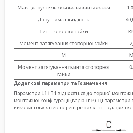
Макс. допустиме осьове навантаження
1,
Допустима швидкість
40,
Тип стопорної гайки
R
Момент затягування стопорної гайки
2
M
M
Момент затягування гвинта стопорної
0
гайки
Додаткові параметри та їх значення
Параметри L1 і T1 відносяться до першої монтажної 
монтажної конфігурації (варіант B). Ці параметри
використовувати опори в різних конструкціях і ко