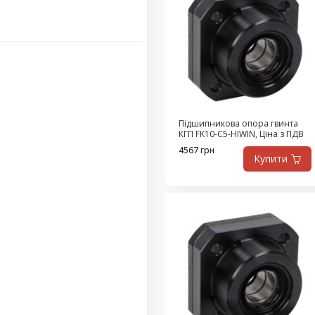
Підшипникова опора гвинта
КГП FK10-C5-HIWIN, Ціна з ПДВ
4567 грн
Купити