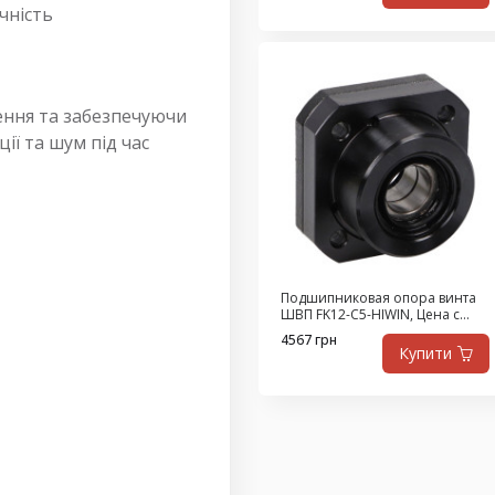
чність
ення та забезпечуючи
ії та шум під час
Подшипниковая опора винта
ШВП FK12-C5-HIWIN, Цена с
НДС
4567 грн
Купити