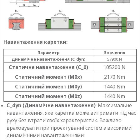
Навантаження каретки:
Параметр
Значення
Динамічне навантаження (C_dyn)
57900 N
Статичне навантаження (C_0)
105200 N
Статичний момент (M0x)
2170 Nm
Статичний момент (M0y)
1440 Nm
Статичний момент (M0z)
1440 Nm
C_dyn (Динамічне навантаження)
: Максимальне
навантаження, яке каретка може витримати під час
руху без втрати своїх характеристик. Важливо
враховувати при проєктуванні систем з високими
динамічними навантаженнями.