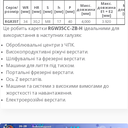
Макс.
Макс.
Мі
Серія/
WR
HR
S
h
P
довжина
довжина
дов
розмір
[мм]
[мм]
[мм]
[мм]
[мм]
E1 = E2
[мм]
[м
[мм]
RGR35T
34
30,2
M8
17
40
4,000
3.920
5
Це робить каретки
RGW35CC
-ZB-H
ідеальними для
використання в наступних галузях:
Оброблювальні центри з ЧПК.
Високопродуктивні ріжучі верстати.
Шліфувальні та фрезерні верстати.
Машини для лиття під тиском.
Портальні фрезерні верстати.
Ось Z верстатів.
Машини та системи з високими вимогами до
жорсткості та навантаження.
Електроерозійні верстати.