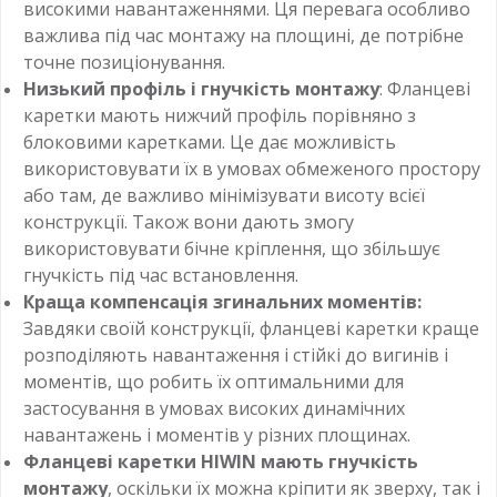
високими навантаженнями. Ця перевага особливо
важлива під час монтажу на площині, де потрібне
точне позиціонування.
Низький профіль і гнучкість монтажу
: Фланцеві
каретки мають нижчий профіль порівняно з
блоковими каретками. Це дає можливість
використовувати їх в умовах обмеженого простору
або там, де важливо мінімізувати висоту всієї
конструкції. Також вони дають змогу
використовувати бічне кріплення, що збільшує
гнучкість під час встановлення.
Краща компенсація згинальних моментів:
Завдяки своїй конструкції, фланцеві каретки краще
розподіляють навантаження і стійкі до вигинів і
моментів, що робить їх оптимальними для
застосування в умовах високих динамічних
навантажень і моментів у різних площинах.
Фланцеві каретки HIWIN мають гнучкість
монтажу
, оскільки їх можна кріпити як зверху, так і