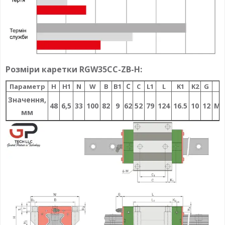
Розміри каретки RGW35CC-ZB-H:
C
Параметр
H
H1
N
W
B
B1
C
L1
L
K1
K2
G
M
Значення,
48
6,5
33
100
82
9
62
52
79
124
16.5
10
12
М1
мм