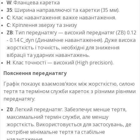
W
: Фланцева каретка
35
: Ширина направляючої та каретки (35 мм).
С
: Клас навантаження: важке навантаження.
С
: Кріплення зверху та знизу
ZB
: Тип переднатягу — високий переднатяг (ZB) 0.12
- 0.14 C_dyn (Динамічне навантаження). Дуже висока
жорсткість і точність, необхідні для зниження
вібрації та ударних навантажень.
H
: Клас точності — високий (High precision).
Пояснення переднатягу
Графік показує взаємозв’язок між жорсткістю, силою
тертя та терміном служби кареток з різними рівнями
переднатягу:
Z0
: Легкий переднатяг. Забезпечує менше тертя,
максимальний термін служби, але меншу
жорсткість. Використовується для застосувань, де
потрібне мінімальне тертя та стабільне
навантаження.