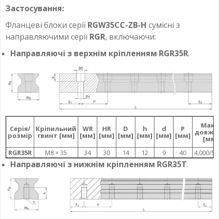
Застосування:
Фланцеві блоки серії
RGW35CC
-ZB-H
сумісні з
направляючими серії
RGR
, включаючи:
Направляючі з верхнім кріпленням RGR35R
.
Макс
Серія/
Кріпильний
WR
HR
D
h
d
P
довжи
розмір
гвинт [мм]
[мм]
[мм]
[мм]
[мм]
[мм]
[мм]
[мм]
RGR35R
M8 × 35
34
30
14
12
9
40
4,000/5,
Направляючі з нижнім кріпленням RGR35T
.