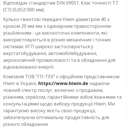
Відповідає стандартам DIN 69051. Клас точності T7
(С7) (0,052/300 мм).
Кулько-гвинтові передачі Hiwin діаметром 40 з
кроком 20 мм мм з одинарним правостороннім
різьбленням - це високоточні компоненти, які
використовуються в різних механічних і точних
системах. КГП широко застосовуються у
верстатобудуванні, автомобілебудуванні,
аерокосмічній промисловості та в обладнанні для
відновлюваної енергії.
Компанія ТОВ "ГП-ТЕХ" є офіційним представником
Hiwin в Україні,
https://www.hiwin.de
надаючи
повний спектр послуг, включно з продажем,
різанням, сервісом, гарантійними зобов'язаннями та
консультаціями щодо вибору продукції Hiwin. Ми
гарантуємо високу якість своєї продукції,
забезпечуючи оптимальну продуктивність для
різного обладнання.