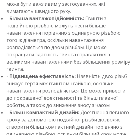
може бути важливим у застосуваннях, які
вимагають швидкого руху.
- Більша вантажопідйомність:
Гвинти з
подвійною різьбою можуть нести більше
навантаження порівняно з одинарною різьбою
того ж діаметра, оскільки навантаження
розподіляється по двом різьбам. Це може
покращити здатність гвинта справлятися з
великими навантаженнями без збільшення розміру
гвинта.
- Підвищена ефективність:
Наявність двох різьб
знижує тертя між гвинтом і гайкою, оскільки
навантаження розподіляється. Це може привести
до покращеної ефективності та більш плавної
роботи, а також до зниження зносу з часом.
- Більш компактний дизайн:
Досягнення певного
кроку за допомогою подвійної різьби дозволяє
створити більш компактний дизайн порівняно з
одинарною різьбою, оскільки більший крок може