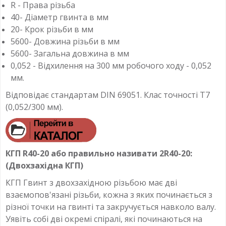
R - Права різьба
40- Діаметр гвинта в мм
20- Крок різьби в мм
5600- Довжина різьби в мм
5600- Загальна довжина в мм
0,052 - Відхилення на 300 мм робочого ходу - 0,052
мм.
Відповідає стандартам DIN 69051. Клас точності T7
(0,052/300 мм).
КГП R40-20 або правильно називати 2R40-20:
(Двохзахідна КГП)
КГП Гвинт з двохзахідною різьбою має дві
взаємопов'язані різьби, кожна з яких починається з
різної точки на гвинті та закручується навколо валу.
Уявіть собі дві окремі спіралі, які починаються на