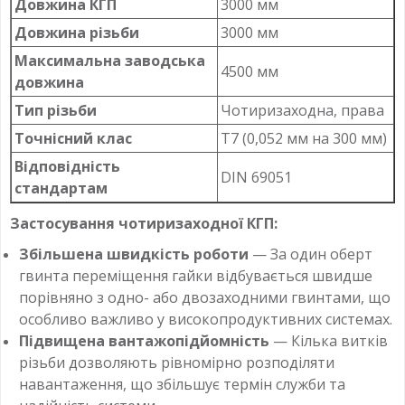
Довжина КГП
3000 мм
Довжина різьби
3000 мм
Максимальна заводська
4500 мм
довжина
Тип різьби
Чотиризаходна, права
Точнісний клас
T7 (0,052 мм на 300 мм)
Відповідність
DIN 69051
стандартам
Застосування чотиризаходної КГП:
Збільшена швидкість роботи
— За один оберт
гвинта переміщення гайки відбувається швидше
порівняно з одно- або двозаходними гвинтами, що
особливо важливо у високопродуктивних системах.
Підвищена вантажопідйомність
— Кілька витків
різьби дозволяють рівномірно розподіляти
навантаження, що збільшує термін служби та