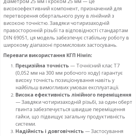
діаметром 25 мм і кроком 25 мм — це
високоефективний компонент, призначений для
перетворення обертального руху в лінійний з
високою точністю. Завдяки чотиризаходній
правосторонній різьбі та відповідності стандартам
DIN 69051, ця модель забезпечує стабільну роботу в
широкому діапазоні промислових застосувань.
Переваги використання КГП Hiwin:
Прецизійна точність
— Точнісний клас T7
(0,052 мм на 300 мм робочого ходу) гарантує
високу точність позиціонування навіть у
найбільш вимогливих умовах експлуатації.
Висока ефективність лінійного переміщення
— Завдяки чотиризаходній різьбі, за один оберт
гвинта забезпечується швидше переміщення
гайки, що підвищує загальну продуктивність
системи.
Надійність і довговічність
— Застосування