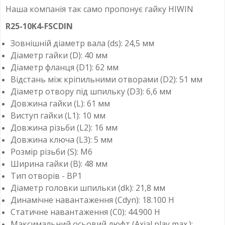
Наша компанія так само пропонує гайку HIWIN
R25-10K4-FSCDIN
Зовнішній діаметр вала (ds): 24,5 мм
Діаметр гайки (D): 40 мм
Діаметр фланця (D1): 62 мм
Відстань між кріпильними отворами (D2): 51 мм
Діаметр отвору під шпильку (D3): 6,6 мм
Довжина гайки (L): 61 мм
Виступ гайки (L1): 10 мм
Довжина різьби (L2): 16 мм
Довжина ключа (L3): 5 мм
Розмір різьби (S): M6
Ширина гайки (B): 48 мм
Тип отворів - ВР1
Діаметр головки шпильки (dk): 21,8 мм
Динамічне навантаження (Cdyn): 18.100 Н
Статичне навантаження (C0): 44.900 Н
Максимальний осьовий люфт (Axial play max.):