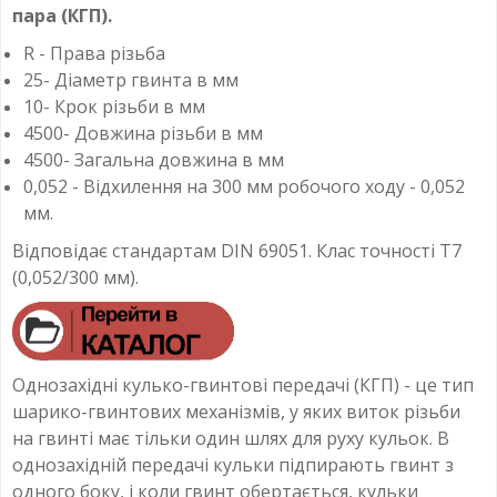
пара (КГП).
R - Права різьба
25- Діаметр гвинта в мм
10- Крок різьби в мм
4500- Довжина різьби в мм
4500- Загальна довжина в мм
0,052 - Відхилення на 300 мм робочого ходу - 0,052
мм.
Відповідає стандартам DIN 69051. Клас точності T7
(0,052/300 мм).
Однозахідні кулько-гвинтові передачі (КГП) - це тип
шарико-гвинтових механізмів, у яких виток різьби
на гвинті має тільки один шлях для руху кульок. В
однозахідній передачі кульки підпирають гвинт з
одного боку, і коли гвинт обертається, кульки