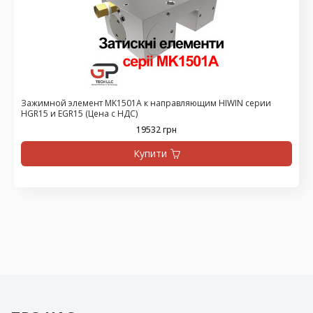
Зажимной элемент MK1501A к направляющим HIWIN серии
HGR15 и EGR15 (Цена с НДС)
19532 грн
Купити