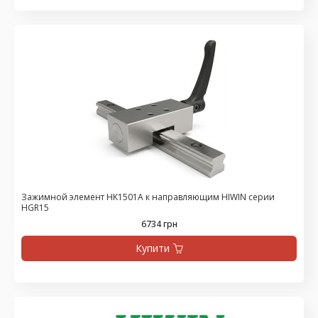
Зажимной элемент HK1501A к направляющим HIWIN серии
HGR15
6734 грн
Купити