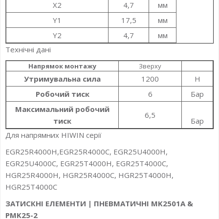
X2
4,7
мм
Y1
17,5
мм
Y2
4,7
мм
Технічні дані
Напрямок монтажу
Зверху
Утримувальна сила
1200
Н
Робочий тиск
6
Бар
Максимальний робочий
6,5
тиск
Бар
Для напрямних HIWIN серії
EGR25R4000H,EGR25R4000C, EGR25U4000H,
EGR25U4000C, EGR25T4000H, EGR25T4000C,
HGR25R4000H, HGR25R4000C, HGR25T4000H,
HGR25T4000C
ЗАТИСКНІ ЕЛЕМЕНТИ | ПНЕВМАТИЧНІ MK2501A &
PMK25-2