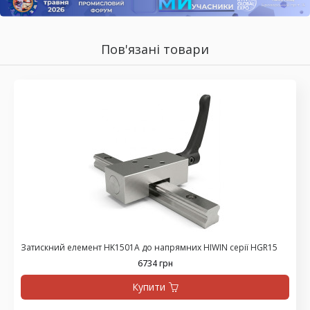
Пов'язані товари
Затискний елемент HK1501A до напрямних HIWIN серії HGR15
6734 грн
Купити