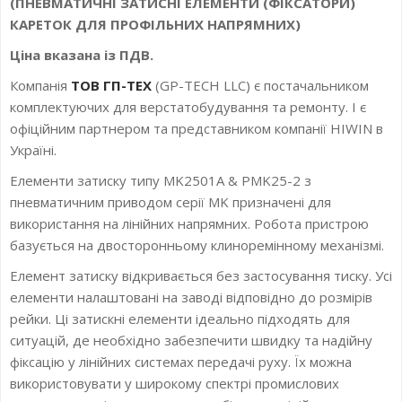
(ПНЕВМАТИЧНІ ЗАТИСНІ ЕЛЕМЕНТИ (ФІКСАТОРИ)
КАРЕТОК ДЛЯ ПРОФІЛЬНИХ НАПРЯМНИХ)
Ціна вказана із ПДВ.
Компанія
ТОВ ГП-ТЕХ
(GP-TECH LLC) є постачальником
комплектуючих для верстатобудування та ремонту. І є
офіційним партнером та представником компанії HIWIN в
Україні.
Елементи затиску типу MK2501A & PMK25-2 з
пневматичним приводом серії MK призначені для
використання на лінійних напрямних. Робота пристрою
базується на двосторонньому клиноремінному механізмі.
Елемент затиску відкривається без застосування тиску. Усі
елементи налаштовані на заводі відповідно до розмірів
рейки. Ці затискні елементи ідеально підходять для
ситуацій, де необхідно забезпечити швидку та надійну
фіксацію у лінійних системах передачі руху. Їх можна
використовувати у широкому спектрі промислових