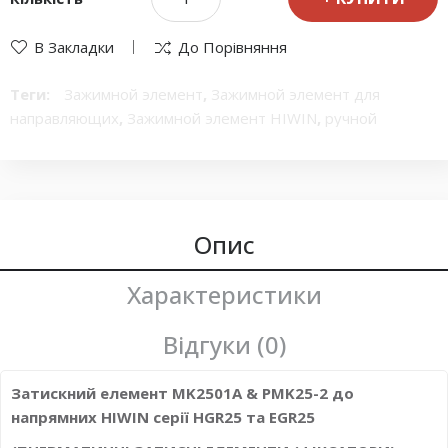
В Закладки
До Порівняння
Теги:
Зажимной элемент
,
Зажимной элемент для
направляющих
,
Зажимной элемент HIWIN
,
ручной
Зажимной элемент
,
Пневматический Зажимной элемент
,
Пневматический Зажимной элемент для направляющих
,
Пневматический Зажимной элемент HIWIN
,
Пневматический ручной Зажимной элемент
Опис
Характеристики
Відгуки (0)
Затискний елемент MK2501A & PMK25-2 до
напрямних HIWIN серії HGR25 та EGR25