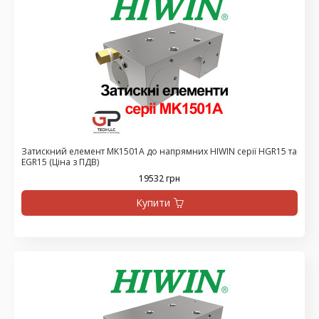
Затискний елемент MK1501A до напрямних HIWIN серії HGR15 та
EGR15 (Ціна з ПДВ)
19532 грн
Купити