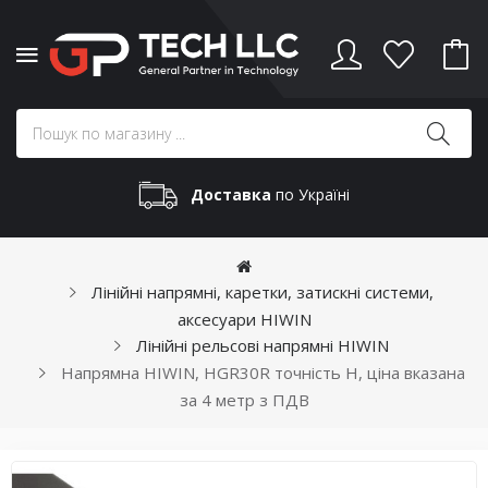
Доставка
по Україні
Лінійні напрямні, каретки, затискні системи,
аксесуари HIWIN
Лінійні рельсові напрямні HIWIN
Напрямна HIWIN, HGR30R точність H, ціна вказана
за 4 метр з ПДВ