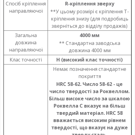
Спосіб кріплення
R-кріплення зверху
направляючої
**У цьому розмірі є кріплення T-
кріплення знизу (для подробиць
зверніться до відділу продажів)
Загальна
4000 мм
довжина
** Стандартна заводська
направляючої
довжина 4000 мм
Клас точності
Н (високий клас точності)
Немає позначення стандартне
покриття
HRC 58-62. Число 58-62 - це
число твердості за Роквеллом.
Більш високе число за шкалою
Роквелла C вказує на більш
твердий матеріал. HRC 58
вважається високим рівнем
твердості, що вказує на дуже
тверду сталь.