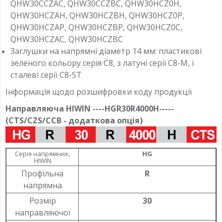
QHW30CCZAC, QHW30CCZBC, QHW30HCZ0H,
QHW30HCZAH, QHW30HCZBH, QHW30HCZ0P,
QHW30HCZAP, QHW30HCZBP, QHW30HCZ0C,
QHW30HCZAC, QHW30HCZBC
Заглушки на напрямні діаметр 14 мм: пластикові
зеленого кольору серія С8, з латуні серії С8-М, і
сталеві серії С8-ST
Інформація щодо розшифровки коду продукції
Направляюча HIWIN ----HGR30R4000H-----
(CTS/CZS/CCB - додаткова опція)
Серія напрямних,
HG
HIWIN
Профільна
R
напрямна
Розмір
30
направляючої