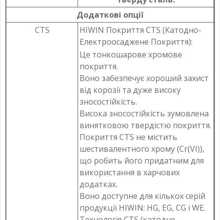
Додаткові опції
CTS
HIWIN Покриття CTS (Катодно-
Електроосаджене Покриття):
Це тонкошарове хромове
покриття.
Воно забезпечує хороший захист
від корозії та дуже високу
зносостійкість.
Висока зносостійкість зумовлена
винятковою твердістю покриття.
Покриття CTS не містить
шестивалентного хрому (Cr(VI)),
що робить його придатним для
використання в харчових
додатках.
Воно доступне для кількох серій
продукції HIWIN: HG, EG, CG і WE.
Технологія CTS (катодне