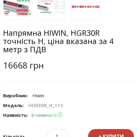
Напрямна HIWIN, HGR30R
точність H, ціна вказана за 4
метр з ПДВ
16668 грн
Виробник:
Hiwin
Модель:
HGR30R_H_115
Наявність:
В наявності
КУПИТИ
Кількість