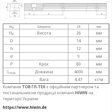
W
Ширина
28
мм
R
H
Висота
26
мм
R
D
14
мм
h
12
мм
d
9
мм
P
Крок
80
мм
L
Довжина
4000
мм
max
Вага
4,47
кг/м
Компанія
ТОВ ГП-ТЕХ
є офіційним партнером та
постачальником продукції компанії
HIWIN
на
території України.
https://www.hiwin.de