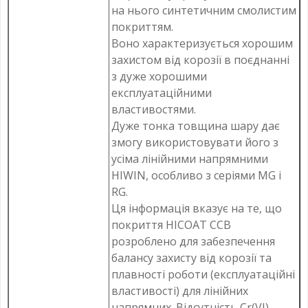
на нього синтетичним смолистим
покриттям.
Воно характеризується хорошим
захистом від корозії в поєднанні
з дуже хорошими
експлуатаційними
властивостями.
Дуже тонка товщина шару дає
змогу використовувати його з
усіма лінійними напрямними
HIWIN, особливо з серіями MG і
RG.
Ця інформація вказує на те, що
покриття HICOAT CCB
розроблено для забезпечення
балансу захисту від корозії та
плавності роботи (експлуатаційні
властивості) для лінійних
напрямних. Відсутність Cr(VI)