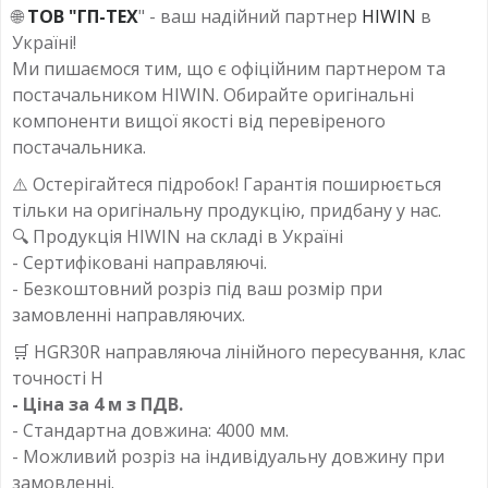
🌐
ТОВ "ГП-ТЕХ
" - ваш надійний партнер
HIWIN
в
Україні!
Ми пишаємося тим, що є офіційним партнером та
постачальником HIWIN. Обирайте оригінальні
компоненти вищої якості від перевіреного
постачальника.
⚠️ Остерігайтеся підробок! Гарантія поширюється
тільки на оригінальну продукцію, придбану у нас.
🔍 Продукція HIWIN на складі в Україні
- Сертифіковані направляючі.
- Безкоштовний розріз під ваш розмір при
замовленні направляючих.
🛒 HGR30R направляюча лінійного пересування, клас
точності H
- Ціна за 4 м з ПДВ.
- Стандартна довжина: 4000 мм.
- Можливий розріз на індивідуальну довжину при
замовленні.