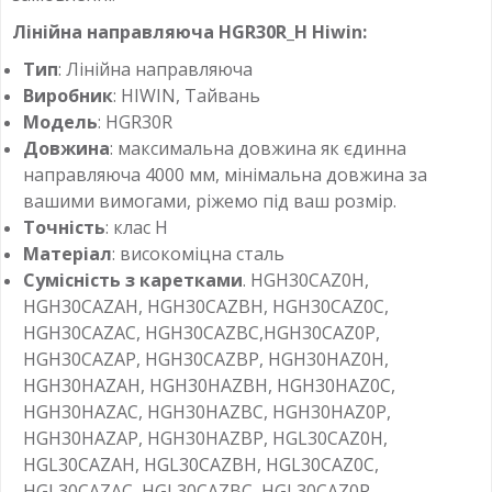
Лінійна направляюча HGR30R_H Hiwin:
Тип
: Лінійна направляюча
Виробник
: HIWIN,
Тайвань
Модель
: HGR30R
Довжина
: максимальна довжина як єдинна
направляюча 4000 мм, мінімальна довжина за
вашими вимогами, ріжемо під ваш розмір.
Точність
: клас H
Матеріал
: високоміцна сталь
Сумісність з каретками
. HGH30CAZ0H,
HGH30CAZAH, HGH30CAZBH, HGH30CAZ0C,
HGH30CAZAC, HGH30CAZBC,HGH30CAZ0P,
HGH30CAZAP, HGH30CAZBP, HGH30HAZ0H,
HGH30HAZAH, HGH30HAZBH, HGH30HAZ0C,
HGH30HAZAC, HGH30HAZBC, HGH30HAZ0P,
HGH30HAZAP, HGH30HAZBP, HGL30CAZ0H,
HGL30CAZAH, HGL30CAZBH, HGL30CAZ0C,
HGL30CAZAC, HGL30CAZBC, HGL30CAZ0P,