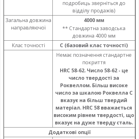
подробиць зверніться до
відділу продажів)
Загальна довжина
4000 мм
направляючої
** Стандартна заводська
довжина 4000 мм
Клас точності
C (базовий клас точності)
Немає позначення стандартне
покриття
HRC 58-62. Число 58-62 - це
число твердості за
Роквеллом. Більш високе
число за шкалою Роквелла C
вказує на більш твердий
матеріал. HRC 58 вважається
високим рівнем твердості, що
вказує на дуже тверду сталь.
Додаткові опції