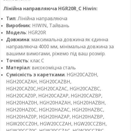
Лінійна направляюча HGR20R_C Hiwin:
Тип
: Лінійна направляюча
Виробник
: HIWIN, Тайвань
Модель
: HGR20R
Довжина
: максимальна довжина як єдинна
направляюча 4000 мм, мінімальна довжина за
вашими вимогами, ріжемо під ваш розмір.
Точність
: клас C
Матеріал
: високоміцна сталь
Сумісність з каретками
. HGH20CAZ0H,
HGH20CAZAH, HGH20CAZBH,
HGH20CAZ0C,HGH20CAZAC, HGH20CAZBC,
HGH20CAZ0P, HGH20CAZAP, HGH20CAZBP,
HGH20HAZ0H, HGH20HAZAH, HGH20HAZBH,
HGH20HAZ0C, HGH20HAZAC, HGH20HAZBC,
HGH20HAZ0P, HGH20HAZAP, HGH20HAZBP,
HGW20CCZ0H, HGW20CCZAH, HGW20CCZBH,
HGW20CCZ0C, HGW20CCZAC, HGW20CCZBC,