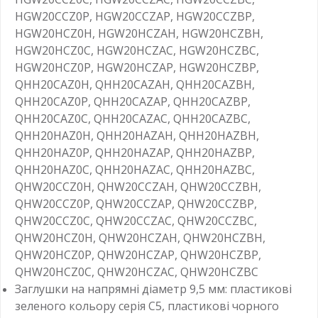
HGW20CCZ0P, HGW20CCZAP, HGW20CCZBP,
HGW20HCZ0H, HGW20HCZAH, HGW20HCZBH,
HGW20HCZ0C, HGW20HCZAC, HGW20HCZBC,
HGW20HCZ0P, HGW20HCZAP, HGW20HCZBP,
QHH20CAZ0H, QHH20CAZAH, QHH20CAZBH,
QHH20CAZ0P, QHH20CAZAP, QHH20CAZBP,
QHH20CAZ0C, QHH20CAZAC, QHH20CAZBC,
QHH20HAZ0H, QHH20HAZAH, QHH20HAZBH,
QHH20HAZ0P, QHH20HAZAP, QHH20HAZBP,
QHH20HAZ0C, QHH20HAZAC, QHH20HAZBC,
QHW20CCZ0H, QHW20CCZAH, QHW20CCZBH,
QHW20CCZ0P, QHW20CCZAP, QHW20CCZBP,
QHW20CCZ0C, QHW20CCZAC, QHW20CCZBC,
QHW20HCZ0H, QHW20HCZAH, QHW20HCZBH,
QHW20HCZ0P, QHW20HCZAP, QHW20HCZBP,
QHW20HCZ0C, QHW20HCZAC, QHW20HCZBC
Заглушки на напрямні діаметр 9,5 мм: пластикові
зеленого кольору серія С5, пластикові чорного