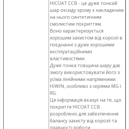
HICOAT CCB - це дуже тонкий
шар оксиду хрому з накладеним
на нього синтетичним
смолистим покриттям.
Воно характеризується
хорошим захистом від корозії в
поєднанні з дуже хорошими
експлуатаційними
властивостями.
Дуже тонка товщина шару дає
змогу використовувати його з
усіма лінійними напрямними
HIWIN, особливо з серіями MG і
RG.
Ця інформація вказує на те, що
покриття HICOAT CCB
розроблено для забезпечення
балансу захисту від корозії та
плавності роботи