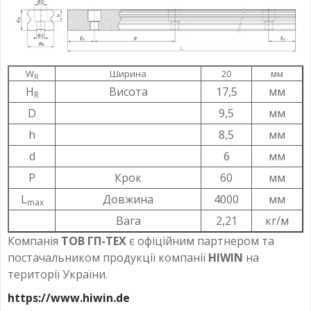
W
Ширина
20
мм
R
H
Висота
17,5
мм
R
D
9,5
мм
h
8,5
мм
d
6
мм
P
Крок
60
мм
L
Довжина
4000
мм
max
Вага
2,21
кг/м
Компанія
ТОВ ГП-ТЕХ
є офіційним партнером та
постачальником продукції компанії
HIWIN
на
території України.
https://www.hiwin.de