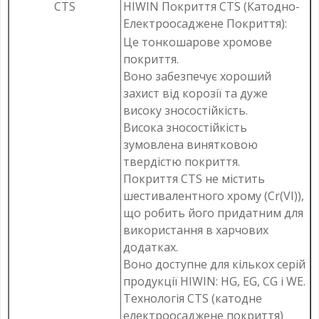
CTS
HIWIN Покриття CTS (Катодно-
Електроосаджене Покриття):
Це тонкошарове хромове
покриття.
Воно забезпечує хороший
захист від корозії та дуже
високу зносостійкість.
Висока зносостійкість
зумовлена винятковою
твердістю покриття.
Покриття CTS не містить
шестивалентного хрому (Cr(VI)),
що робить його придатним для
використання в харчових
додатках.
Воно доступне для кількох серій
продукції HIWIN: HG, EG, CG і WE.
Технологія CTS (катодне
електроосаджене покриття)