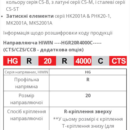
кольору серія С5-B, з латуні серії С5-М, і сталеві серії
С5-ST
Затискні елементи
серії HK2001A & PHK20-1,
MK2001A, MKS2001A
Інформація щодо розшифровки коду продукції
Направляюча HIWIN ----HGR20R4000C-----
(CTS/CZS/CCB - додаткова опція)
Серія напрямних, HIWIN
HG
Профільна
R
напрямна
Розмір
20
направляючої
Спосіб кріплення
R-кріплення зверху
направляючої
**У цьому розмірі є кріплення
T-кріплення знизу (для