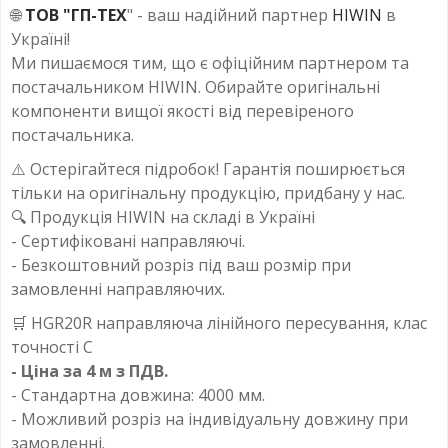
🌐
ТОВ "ГП-ТЕХ
" - ваш надійний партнер
HIWIN
в
Україні!
Ми пишаємося тим, що є офіційним партнером та
постачальником HIWIN. Обирайте оригінальні
компоненти вищої якості від перевіреного
постачальника.
⚠️ Остерігайтеся підробок! Гарантія поширюється
тільки на оригінальну продукцію, придбану у нас.
🔍 Продукція HIWIN на складі в Україні
- Сертифіковані направляючі.
- Безкоштовний розріз під ваш розмір при
замовленні направляючих.
🛒 HGR20R направляюча лінійного пересування, клас
точності C
- Ціна за 4 м з ПДВ.
- Стандартна довжина: 4000 мм.
- Можливий розріз на індивідуальну довжину при
замовленні.