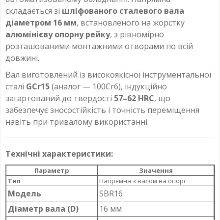
складається зі
шліфованого сталевого вала
діаметром 16 мм
, встановленого на жорстку
алюмінієву опорну рейку
, з рівномірно
розташованими монтажними отворами по всій
довжині.
Вал виготовлений із високоякісної інструментальної
сталі
GCr15
(аналог — 100Cr6), індукційно
загартований до твердості
57–62 HRC
, що
забезпечує зносостійкість і точність переміщення
навіть при тривалому використанні.
Технічні характеристики:
Параметр
Значення
Тип
Напрямна з валом на опорі
Модель
SBR16
Діаметр вала (D)
16 мм