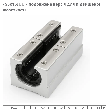
• SBR16LUU – подовжена версія для підвищеної
жорсткості
Тип
h
E
W
L
F
h1
О
B
C
S
L1
T