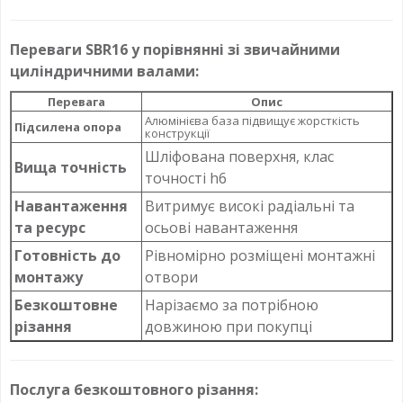
Переваги SBR16 у порівнянні зі звичайними
циліндричними валами:
Перевага
Опис
Алюмінієва база підвищує жорсткість
Підсилена опора
конструкції
Шліфована поверхня, клас
Вища точність
точності h6
Навантаження
Витримує високі радіальні та
та ресурс
осьові навантаження
Готовність до
Рівномірно розміщені монтажні
монтажу
отвори
Безкоштовне
Нарізаємо за потрібною
різання
довжиною при покупці
Послуга безкоштовного різання: