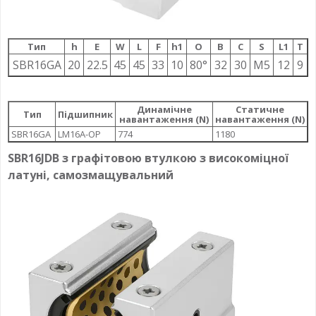
Тип
h
E
W
L
F
h1
О
B
C
S
L1
T
SBR16GA
20
22.5
45
45
33
10
80°
32
30
M5
12
9
Динамічне
Статичне
Тип
Підшипник
навантаження (N)
навантаження (N)
SBR16GA
LM16A-OP
774
1180
SBR16JDB з графітовою втулкою з високоміцної
латуні, самозмащувальний