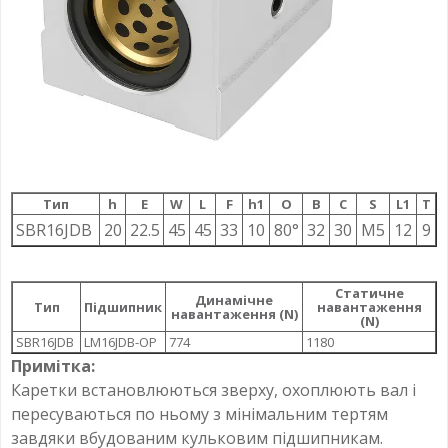
Тип
h
E
W
L
F
h1
О
B
C
S
L1
T
SBR16JDB
20
22.5
45
45
33
10
80°
32
30
M5
12
9
Статичне
Динамічне
Тип
Підшипник
навантаження
навантаження (N)
(N)
SBR16JDB
LM16JDB-OP
774
1180
Примітка:
Каретки встановлюються зверху, охоплюють вал і
пересуваються по ньому з мінімальним тертям
завдяки вбудованим кульковим підшипникам.