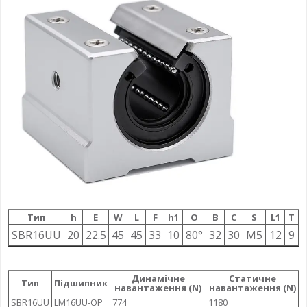
Тип
h
E
W
L
F
h1
О
B
C
S
L1
T
SBR16UU
20
22.5
45
45
33
10
80°
32
30
M5
12
9
Динамічне
Статичне
Тип
Підшипник
навантаження (N)
навантаження (N)
SBR16UU
LM16UU-OP
774
1180