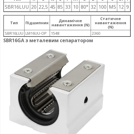
SBR16LUU
20
22,5
45
85
33
10
80°
32
100
M5
12
9
Статичне
Динамічне
Тип
Підшипник
навантаження
навантаження (N)
(N)
SBR16LUU
LM16UU-OP
1548
2360
SBR16GA з металевим сепаратором