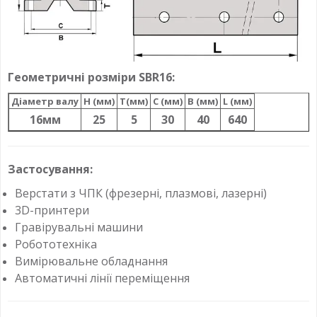
Геометричні розміри SBR16:
Діаметр валу
H (мм)
T(мм)
C (мм)
B (мм)
L (мм)
16мм
25
5
30
40
640
Застосування:
Верстати з ЧПК (фрезерні, плазмові, лазерні)
3D-принтери
Гравірувальні машини
Робототехніка
Вимірювальне обладнання
Автоматичні лінії переміщення