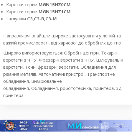
Каретки серии
MGN15HZ0CM
Каретки серии
MGN15HZ1CM
заглушки
С3,С3-В,С3-М
Направляючі знайшли широке застосування у легкій та
важкій промисловості, від харчової до обробних центів.
Широко використовуються: Обробні центри, Токарні
верстати з ЧПУ, Фрезерні верстати з ЧПУ, Шліфувальні
верстати, Точні фрезерні верстати, Обладнання для
різання металів, Автоматичні пристрої, Транспортне
обладнання, Вимірювальне
обладнання, Обладнання, робототехніка, принтера, 3д
принтера