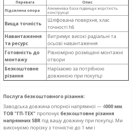
Перевага
Опис
Алюмінієва база підвищує жорсткість
Підсилена опора
конструкції
Шліфована поверхня, клас
Вища точність
точності h6
Навантаження
Витримує високі радіальні та
та ресурс
осьові навантаження
Готовність до
Рівномірно розміщені монтажні
монтажу
отвори
Безкоштовне
Нарізаємо за потрібною
різання
довжиною при покупці
Послуга безкоштовного різання:
Заводська довжина опорної напрямної — 4
000 мм
.
ТОВ "ГП-ТЕХ"
пропонує
безкоштовне різання
напрямних SBR
під вашу довжину при покупці. Ми
виконуємо порізку з точністю до 1 мм і