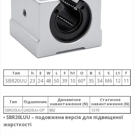
Тип
h
E
W
L
F
h1
О
B
C
S
L1
T
SBR20UU
23
24
48
50
39
10
60°
35
34
M6
12
11
Динамічне
Статичне
Тип
Підшипник
навантаження (N)
навантаження (N)
SBR20UU
LM20UU-OP
882
1370
• SBR20LUU – подовжена версія для підвищеної
жорсткості