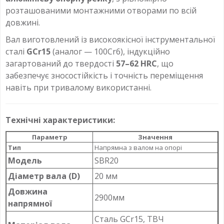
розташованими монтажними отворами по всій
довжині.
Вал виготовлений із високоякісної інструментальної
сталі
GCr15
(аналог — 100Cr6), індукційно
загартований до твердості
57–62 HRC
, що
забезпечує зносостійкість і точність переміщення
навіть при тривалому використанні.
Технічні характеристики:
Параметр
Значення
Тип
Напрямна з валом на опорі
Модель
SBR20
Діаметр вала (D)
20 мм
Довжина
2900мм
напрямної
Сталь GCr15, ТВЧ