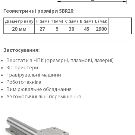
Геометричні розміри SBR20:
Діаметр валу
H (мм)
T(мм)
C (мм)
B (мм)
L (мм)
20 мм
27
5
30
45
2900
Застосування:
Верстати з ЧПК (фрезерні, плазмові, лазерні)
3D-принтери
Гравірувальні машини
Робототехніка
Вимірювальне обладнання
Автоматичні лінії переміщення