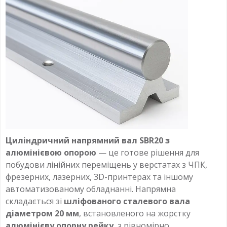
Циліндричний напрямний вал SBR20 з
алюмінієвою опорою
— це готове рішення для
побудови лінійних переміщень у верстатах з ЧПК,
фрезерних, лазерних, 3D-принтерах та іншому
автоматизованому обладнанні. Напрямна
складається зі
шліфованого сталевого вала
діаметром 20 мм
, встановленого на жорстку
алюмінієву опорну рейку
, з рівномірно