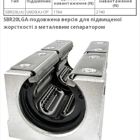
Тип
Підшипник
навантаження
навантаження (N)
(N)
SBR20LUU
LM20UU-OP
1764
2740
SBR20LGA-
подовжена версія для підвищеної
жорсткості
з металевим сепаратором