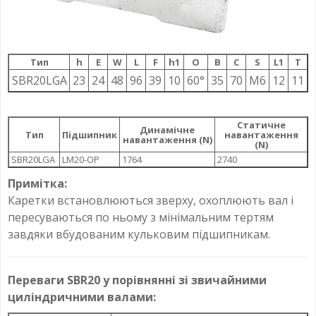
Тип
h
E
W
L
F
h1
О
B
C
S
L1
T
SBR20LGA
23
24
48
96
39
10
60°
35
70
M6
12
11
Статичне
Динамічне
Тип
Підшипник
навантаження
навантаження (N)
(N)
SBR20LGA
LM20-OP
1764
2740
Примітка:
Каретки встановлюються зверху, охоплюють вал і
пересуваються по ньому з мінімальним тертям
завдяки вбудованим кульковим підшипникам.
Переваги SBR20 у порівнянні зі звичайними
циліндричними валами: