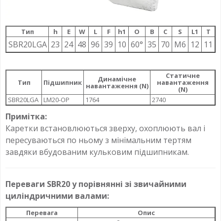
Тип
h
E
W
L
F
h1
О
B
C
S
L1
T
SBR20LGA
23
24
48
96
39
10
60°
35
70
M6
12
11
Статичне
Динамічне
Тип
Підшипник
навантаження
навантаження (N)
(N)
SBR20LGA
LM20-OP
1764
2740
Примітка:
Каретки встановлюються зверху, охоплюють вал і
пересуваються по ньому з мінімальним тертям
завдяки вбудованим кульковим підшипникам.
Переваги SBR20 у порівнянні зі звичайними
циліндричними валами:
Перевага
Опис