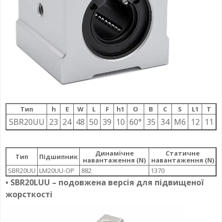
Тип
h
E
W
L
F
h1
О
B
C
S
L1
T
SBR20UU
23
24
48
50
39
10
60°
35
34
M6
12
11
Динамічне
Статичне
Тип
Підшипник
навантаження (N)
навантаження (N)
SBR20UU
LM20UU-OP
882
1370
• SBR20LUU – подовжена версія для підвищеної
жорсткості