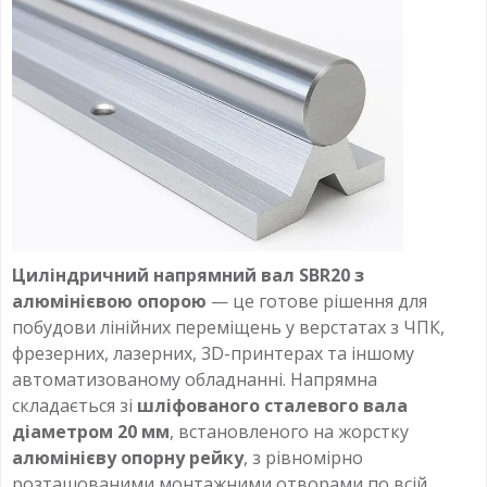
Циліндричний напрямний вал SBR20 з
алюмінієвою опорою
— це готове рішення для
побудови лінійних переміщень у верстатах з ЧПК,
фрезерних, лазерних, 3D-принтерах та іншому
автоматизованому обладнанні. Напрямна
складається зі
шліфованого сталевого вала
діаметром 20 мм
, встановленого на жорстку
алюмінієву опорну рейку
, з рівномірно
розташованими монтажними отворами по всій