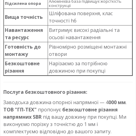
Алюмінієва база підвищує жорсткість
Підсилена опора
конструкції
Шліфована поверхня, клас
Вища точність
точності h6
Навантаження
Витримує високі радіальні та
та ресурс
осьові навантаження
Готовність до
Рівномірно розміщені монтажні
монтажу
отвори
Безкоштовне
Нарізаємо за потрібною
різання
довжиною при покупці
Послуга безкоштовного різання:
Заводська довжина опорної напрямної — 4
000 мм
.
ТОВ "ГП-ТЕХ"
пропонує
безкоштовне різання
напрямних SBR
під вашу довжину при покупці. Ми
виконуємо порізку з точністю до 1 мм і
комплектуємо відповідно до вашого запиту.