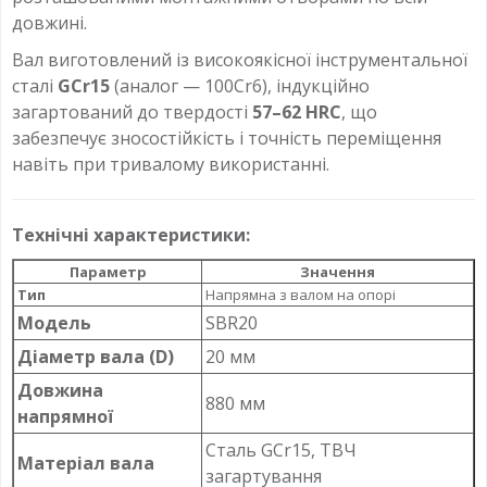
довжині.
Вал виготовлений із високоякісної інструментальної
сталі
GCr15
(аналог — 100Cr6), індукційно
загартований до твердості
57–62 HRC
, що
забезпечує зносостійкість і точність переміщення
навіть при тривалому використанні.
Технічні характеристики:
Параметр
Значення
Тип
Напрямна з валом на опорі
Модель
SBR20
Діаметр вала (D)
20 мм
Довжина
880 мм
напрямної
Сталь GCr15, ТВЧ
Матеріал вала
загартування