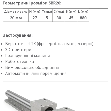
Геометричні розміри SBR20:
Діаметр валу
H (мм)
T(мм)
C (мм)
B (мм)
L (мм)
20 мм
27
5
30
45
880
Застосування:
Верстати з ЧПК (фрезерні, плазмові, лазерні)
3D-принтери
Гравірувальні машини
Робототехніка
Вимірювальне обладнання
Автоматичні лінії переміщення