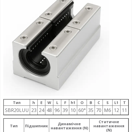
Тип
h
E
W
L
F
h1
О
B
C
S
L1
T
SBR20LUU
23
24
48
96
39
10
60°
35
70
M6
12
11
Статичне
Динамічне
Тип
Підшипник
навантаження
навантаження (N)
(N)