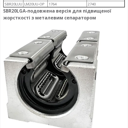
SBR20LUU
LM20UU-OP
1764
2740
SBR20LGA-
подовжена версія для підвищеної
жорсткості
з металевим сепаратором