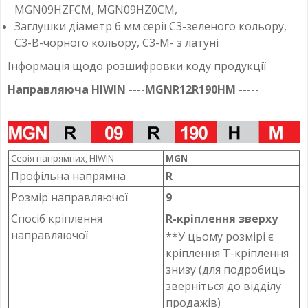
MGN09HZFCM, MGN09HZ0CM,
Заглушки діаметр 6 мм серії C3-зеленого кольору,
C3-B-чорного кольору, C3-M- з латуні
Інформація щодо розшифровки коду продукції
Направляюча HIWIN ----MGNR12R190HM -----
Серія напрямних, HIWIN
MGN
Профільна напрямна
R
Розмір направляючої
9
Спосіб кріплення
R-кріплення зверху
направляючої
**У цьому розмірі є
кріплення T-кріплення
знизу (для подробиць
зверніться до відділу
продажів)