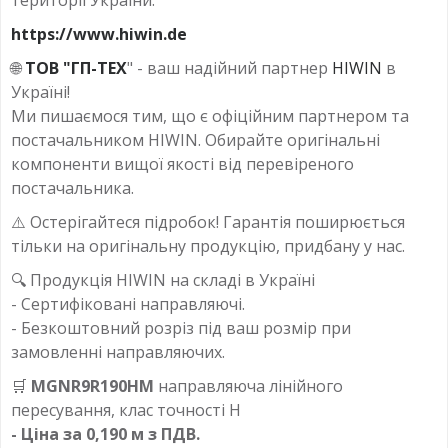
https://www.hiwin.de
🌐
ТОВ "ГП-ТЕХ
" - ваш надійний партнер
HIWIN
в
Україні!
Ми пишаємося тим, що є офіційним партнером та
постачальником HIWIN. Обирайте оригінальні
компоненти вищої якості від перевіреного
постачальника.
⚠️ Остерігайтеся підробок! Гарантія поширюється
тільки на оригінальну продукцію, придбану у нас.
🔍 Продукція HIWIN на складі в Україні
- Сертифіковані направляючі.
- Безкоштовний розріз під ваш розмір при
замовленні направляючих.
🛒
MGNR9R190HM
направляюча лінійного
пересування, клас точності H
- Ціна за 0,190 м з ПДВ.