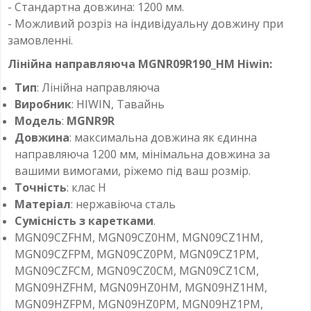
- Стандартна довжина: 1200 мм.
- Можливий розріз на індивідуальну довжину при
замовленні.
Лінійна направляюча MGNR09R190_HM Hiwin:
Тип
: Лінійна направляюча
Виробник
: HIWIN, Тавайнь
Модель
:
MGNR9R
Довжина
: максимальна довжина як єдинна
направляюча 1200 мм, мінімальна довжина за
вашими вимогами, ріжемо під ваш розмір.
Точність
: клас H
Матеріал
: нержавіюча сталь
Сумісність з каретками
.
MGN09CZFHM, MGN09CZ0HM, MGN09CZ1HM,
MGN09CZFPM, MGN09CZ0PM, MGN09CZ1PM,
MGN09CZFCM, MGN09CZ0CM, MGN09CZ1CM,
MGN09HZFHM, MGN09HZ0HM, MGN09HZ1HM,
MGN09HZFPM, MGN09HZ0PM, MGN09HZ1PM,