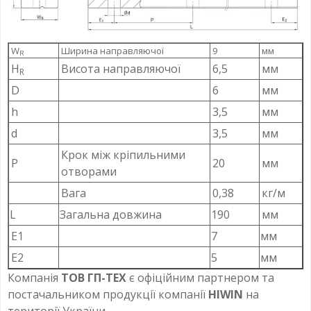
W
Ширина направляючої
9
мм
R
H
Висота направляючої
6,5
мм
R
D
6
мм
h
3,5
мм
d
3,5
мм
Крок між кріпильними
P
20
мм
отворами
Вага
0,38
кг/м
L
Загальна довжина
190
мм
Е1
7
мм
Е2
5
мм
Компанія
ТОВ ГП-ТЕХ
є офіційним партнером та
постачальником продукції компанії
HIWIN
на
території України.