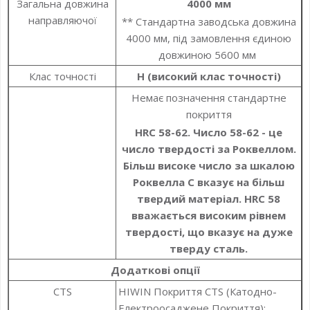
Загальна довжина
4000 мм
направляючої
** Стандартна заводська довжина
4000 мм, під замовлення єдиною
довжиною 5600 мм
Клас точності
Н (високий клас точності)
Немає позначення стандартне
покриття
HRC 58-62. Число 58-62 - це
число твердості за Роквеллом.
Більш високе число за шкалою
Роквелла C вказує на більш
твердий матеріал. HRC 58
вважається високим рівнем
твердості, що вказує на дуже
тверду сталь.
Додаткові опції
CTS
HIWIN Покриття CTS (Катодно-
Електроосаджене Покриття):