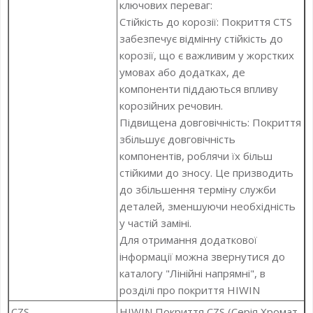
ключових переваг:
Стійкість до корозії: Покриття CTS
забезпечує відмінну стійкість до
корозії, що є важливим у жорстких
умовах або додатках, де
компоненти піддаються впливу
корозійних речовин.
Підвищена довговічність: Покриття
збільшує довговічність
компонентів, роблячи їх більш
стійкими до зносу. Це призводить
до збільшення терміну служби
деталей, зменшуючи необхідність
у частій заміні.
Для отримання додаткової
інформації можна звернутися до
каталогу "Лінійні напрямні", в
розділі про покриття HIWIN
CZS
HIWIN Покриття CZS (Серія Хромат-