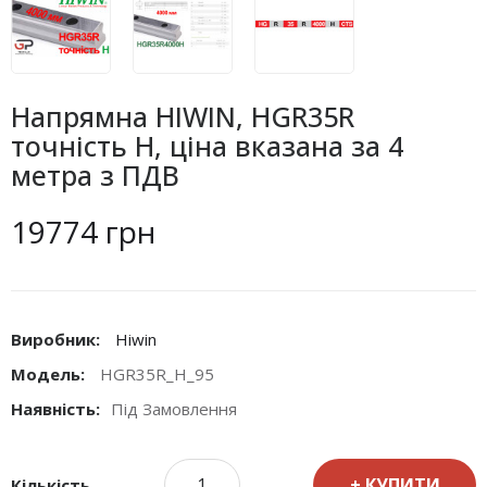
Напрямна HIWIN, HGR35R
точність H, ціна вказана за 4
метра з ПДВ
19774 грн
Виробник:
Hiwin
Модель:
HGR35R_H_95
Наявність:
Під Замовлення
КУПИТИ
Кількість