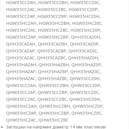
HGW35CCZAH, HGW35CCZBH, HGW35CCZ0C,
HGW35CCZAC, HGW35CCZBC, HGW35CCZ0P,
HGW35CCZAP, HGW35CCZBP, HGW35HCZ0H,
HGW35HCZAH, HGW35HCZBH, HGW35HCZ0C,
HGW35HCZAC, HGW35HCZBC, HGW35HCZ0P,
HGW35HCZAP, HGW35HCZBP, QHH35CAZ0H,
QHH35CAZAH, QHH35CAZBH, QHH35CAZ0P,
QHH35CAZAP, QHH35CAZBP, QHH35CAZ0C,
QHH35CAZAC, QHH35CAZBC, QHH35HAZ0H,
QHH35HAZAH, QHH35HAZBH, QHH35HAZ0P,
QHH35HAZAP, QHH35HAZBP, QHH35HAZ0C,
QHH35HAZAC, QHH35HAZBC, QHW35CCZ0H,
QHW35CCZAH, QHW35CCZBH, QHW35CCZ0P,
QHW35CCZAP, QHW35CCZBP, QHW35CCZ0C,
QHW35CCZAC, QHW35CCZBC, QHW35HCZ0H,
QHW35HCZAH, QHW35HCZBH, QHW35HCZ0P,
QHW35HCZAP, QHW35HCZBP, QHW35HCZ0C,
QHW35HCZAC, QHW35HCZBC
Заглушки на напрямні діаметр 14 мм: пластикові