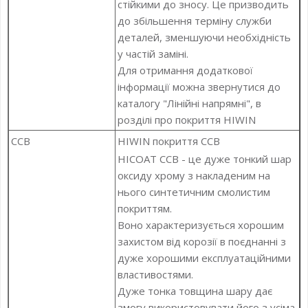
стійкими до зносу. Це призводить
до збільшення терміну служби
деталей, зменшуючи необхідність
у частій заміні.
Для отримання додаткової
інформації можна звернутися до
каталогу "Лінійні напрямні", в
розділі про покриття HIWIN
CCB
HIWIN покриття CCB
HICOAT CCB - це дуже тонкий шар
оксиду хрому з накладеним на
нього синтетичним смолистим
покриттям.
Воно характеризується хорошим
захистом від корозії в поєднанні з
дуже хорошими експлуатаційними
властивостями.
Дуже тонка товщина шару дає
змогу використовувати його з усіма