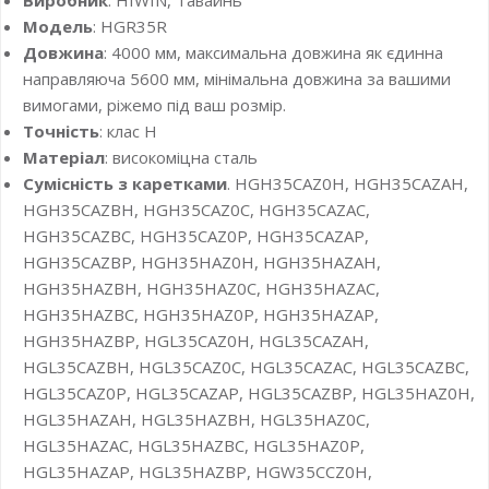
Модель
: HGR35R
Довжина
: 4000 мм, максимальна довжина як єдинна
направляюча 5600 мм, мінімальна довжина за вашими
вимогами, ріжемо під ваш розмір.
Точність
: клас H
Матеріал
: високоміцна сталь
Сумісність з каретками
. HGH35CAZ0H, HGH35CAZAH,
HGH35CAZBH, HGH35CAZ0C, HGH35CAZAC,
HGH35CAZBC, HGH35CAZ0P, HGH35CAZAP,
HGH35CAZBP, HGH35HAZ0H, HGH35HAZAH,
HGH35HAZBH, HGH35HAZ0C, HGH35HAZAC,
HGH35HAZBC, HGH35HAZ0P, HGH35HAZAP,
HGH35HAZBP, HGL35CAZ0H, HGL35CAZAH,
HGL35CAZBH, HGL35CAZ0C, HGL35CAZAC, HGL35CAZBC,
HGL35CAZ0P, HGL35CAZAP, HGL35CAZBP, HGL35HAZ0H,
HGL35HAZAH, HGL35HAZBH, HGL35HAZ0C,
HGL35HAZAC, HGL35HAZBC, HGL35HAZ0P,
HGL35HAZAP, HGL35HAZBP, HGW35CCZ0H,