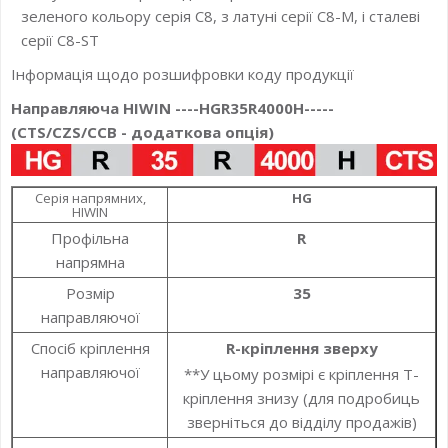
зеленого кольору серія С8, з латуні серії С8-М, і сталеві
серії С8-ST
Інформація щодо розшифровки коду продукції
Направляюча HIWIN ----HGR35R4000H-----
(CTS/CZS/CCB - додаткова опція)
Серія напрямних,
HG
HIWIN
Профільна
R
напрямна
Розмір
35
направляючої
Спосіб кріплення
R-кріплення зверху
направляючої
**У цьому розмірі є кріплення T-
кріплення знизу (для подробиць
зверніться до відділу продажів)