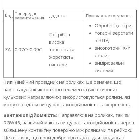
Попереднє
Код
додаток
Приклад застосування
завантаження
Обробні центри,
токарні верстати
Потрібна
з ЧПУ,
висока
високоточні X-Y
ZA
0.07C~0.09C
точність та
столи,
жорсткість
вимірювальні
системи
системи
Тип
: Лінійний провідник на роликах. Це означає, що
замість кульок як ковзного елемента (як в типових
кулькових направляючих) використовуються ролики, які
можуть надати вищу вантажопідйомність та жорсткість.
Вантажопідйомність
: Направляючі на роликах, такі як
RGW45, зазвичай мають вищу вантажопідйомність через
збільшену контактну поверхню між роликами та рейкою.
Це означає, що вони добре підходять для завдань з