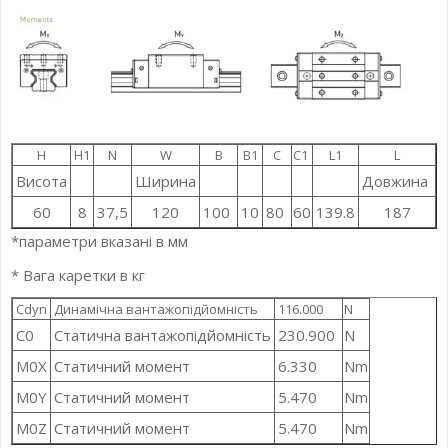
H
H1
N
W
B
B1
C
С1
L1
L
Висота
Ширина
Довжина
60
8
37,5
120
100
10
80
60
139.8
187
3
*параметри вказані в мм
* Вага каретки в кг
Cdyn
Динамічна вантажопідйомність
116.000
N
C0
Статична вантажопідйомність
230.900
N
M0X
Статичний момент
6.330
Nm
M0Y
Статичний момент
5.470
Nm
M0Z
Статичний момент
5.470
Nm