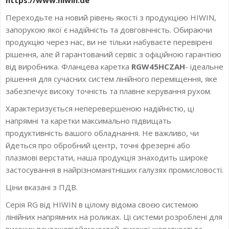
Переходьте на новий рівень якості з продукцією HIWIN,
запорукою якої є надійність та довговічність. Обираючи
продукцію через нас, ви не тільки набуваєте перевірені
рішення, але й гарантований сервіс з офіційною гарантією
від виробника. Фланцева каретка
RGW45HCZAH
- ідеальне
рішення для сучасних систем лінійного переміщення, яке
забезпечує високу точність та плавне керування рухом.
Характеризується неперевершеною надійністю, ці
напрямні та каретки максимально підвищать
продуктивність вашого обладнання. Не важливо, чи
йдеться про обробний центр, точні фрезерні або
плазмові верстати, наша продукція знаходить широке
застосування в найрізноманітніших галузях промисловості.
Ціни вказані з ПДВ.
Серія RG від HIWIN в цілому відома своєю системою
лінійних напрямних на роликах. Ці системи розроблені для
високих вантажопідйомностей, високої жорсткості та