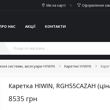
Ми на карті
Оформлення за
ПРО НАС
АКЦІЇ
КОНТАКТИ
тискні системи, аксесуари HIWIN
Каретки HIWIN
Каре
Каретка HIWIN, RGH55CAZAH (цін
8535 грн