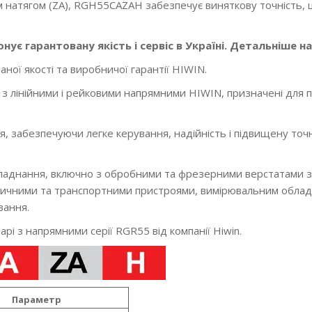
ім натягом (ZA), RGH55CAZAH забезпечує виняткову точність,
ує гарантовану якість і сервіс в Україні. Детальніше на
ної якості та виробничої гарантії HIWIN.
 лінійними і рейковими напрямними HIWIN, призначені для п
, забезпечуючи легке керування, надійність і підвищену точ
бладнання, включно з обробними та фрезерними верстатами 
атичними та транспортними пристроями, вимірювальним облад
вання.
і з напрямними серії RGR55 від компанії Hiwin.
Параметр