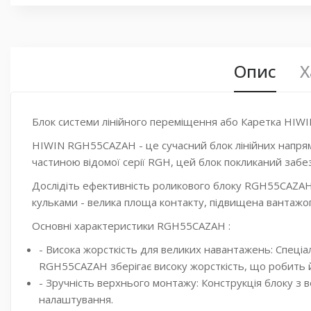
Опис
Х
Блок системи лінійного переміщення або Каретка HI
HIWIN RGH55CAZAH - це сучасний блок лінійних напря
частиною відомої серії RGH, цей блок покликаний забе
Дослідіть ефективність роликового блоку RGH55CAZAH 
кульками - велика площа контакту, підвищена вантажоп
Основні характеристики RGH55CAZAH :
- Висока жорсткість для великих навантажень: Спец
RGH55CAZAH зберігає високу жорсткість, що робить й
- Зручність верхнього монтажу: Конструкція блоку з
налаштування.