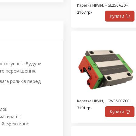
Каретка HIWIN, HGL25CAZ0H
2167 грн
Купити
астосувань. Будучи
ого переміщення.
вага роликів перед
Каретка HIWIN, HGW35CCZ0C
3191 грн
блок
Купити
атизації.
е й ефективне