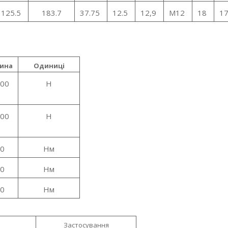
125.5
183.7
37.75
12.5
12,9
M12
18
17
ина
Одиниці
500
Н
000
Н
10
Нм
00
Нм
00
Нм
Застосування