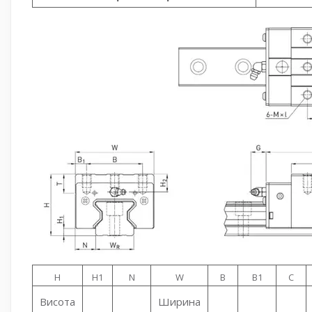
H
H1
N
W
B
B1
C
Висота
Ширина