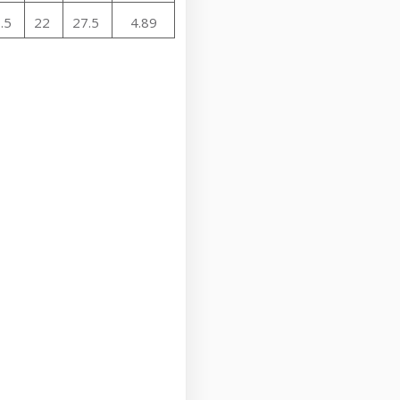
.5
22
27.5
4.89