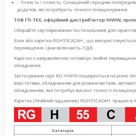
- Точність і точність: Оснащений середнім попередн
додатків, які потребують точного позиціонування.
ТОВ ГП-ТЕХ, офіційний дистриб'ютор HIWIN, пропон
Обирайте сертифікованих постачальників для гарантова
Блок або каретка RGH55CAZAH , що використовуються з
переміщення. Ціни включають ПДВ.
Каретка з направляючою оптимізує лінійне переміщення
обладнання.
Застосування серії RG HIWIN поширюється на різне о
верстатами, обладнанням для різання металів, автом
обладнанням, яке потребує високої точності позиціону
Каретка (Лінійний підшипник) RGH55CAZAH працює в пар
Категорія