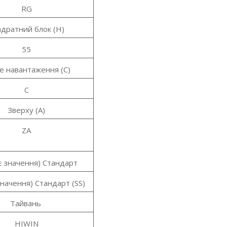
RG
адратний блок (H)
55
е навантаження (C)
C
Зверху (A)
ZA
 значення) Стандарт
начення) Стандарт (SS)
Тайвань
HIWIN