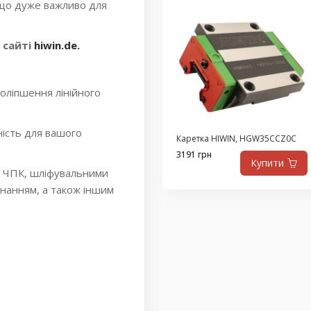
 що дуже важливо для
 сайті
hiwin.de.
оліпшення лінійного
ність для вашого
Каретка HIWIN, HGW35CCZ0C
3191 грн
Купити
з ЧПК, шліфувальними
нанням, а також іншим