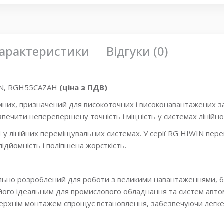
арактеристики
Відгуки (0)
WIN, RGH55CAZAH
(ціна з ПДВ)
мних, призначений для високоточних і високонавантажених з
зпечити неперевершену точність і міцність у системах лінійн
у лінійних переміщувальних системах. У серії RG HIWIN пере
ідйомність і поліпшена жорсткість.
іально розроблений для роботи з великими навантаженнями, 
ого ідеальним для промислового обладнання та систем автом
 верхнім монтажем спрощує встановлення, забезпечуючи легк