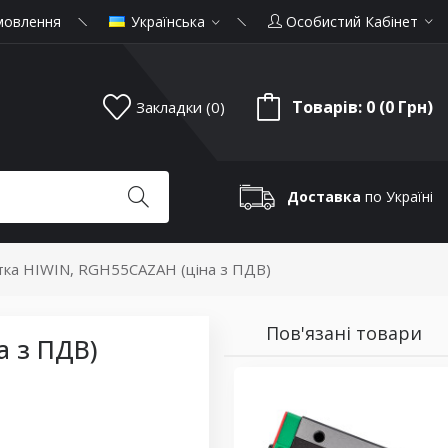
мовлення
Українська
Особистий Кабінет
Товарів: 0 (0 Грн)
Закладки (0)
Доставка
по Україні
тка HIWIN, RGH55CAZAH (ціна з ПДВ)
Пов'язані товари
а з ПДВ)