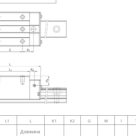
L1
L
K1
K2
G
M
l
Довжина