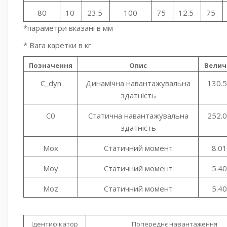
80
10
23.5
100
75
12.5
75
*параметри вказані в мм
* Вага каретки в кг
Позначення
Опис
Велич
C_dyn
Динамічна навантажувальна
130.
здатність
C0
Статична навантажувальна
252.
здатність
Mox
Статичний момент
8.0
Moy
Статичний момент
5.4
Moz
Статичний момент
5.4
Ідентифікатор
Попереднє навантаження