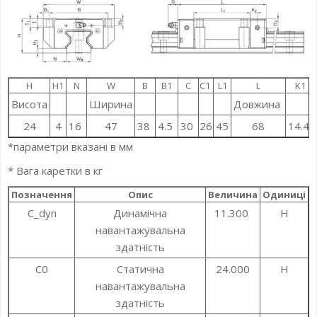
H
H1
N
W
B
B1
C
C1
L1
L
K1
Висота
Ширина
Довжина
24
4
16
47
38
4.5
30
26
45
68
14.4
*параметри вказані в мм
* Вага каретки в кг
Позначення
Опис
Величина
Одиниці
C_dyn
Динамічна
11.300
Н
навантажувальна
здатність
C0
Статична
24.000
Н
навантажувальна
здатність