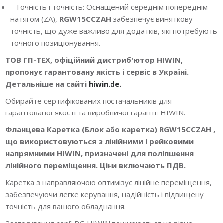
- Точність і точність: Оснащений середнім попереднім
натягом (ZA),
RGW15CCZAH
забезпечує виняткову
точність, що дуже важливо для додатків, які потребують
точного позиціонування.
ТОВ ГП-ТЕХ, офіційний дистриб'ютор HIWIN,
пропонує гарантовану якість і сервіс в Україні.
Детальніше на сайті
hiwin.de.
Обирайте сертифікованих постачальників для
гарантованої якості та виробничої гарантії HIWIN.
Фланцева Каретка (Блок або каретка) RGW15CCZAH ,
що використовуються з лінійними і рейковими
напрямними HIWIN, призначені для поліпшення
лінійного переміщення. Ціни включають ПДВ.
Каретка з направляючою оптимізує лінійне переміщення,
забезпечуючи легке керування, надійність і підвищену
точність для вашого обладнання.
Застосування серії RG HIWIN поширюється на різне