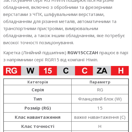
обладнання, включно з обробними та фрезерними
верстатами з ЧПК, шліфувальними верстатами,
обладнанням для різання металів, автоматичними та
транспортними пристроями, вимірювальним
обладнанням, а також іншим обладнанням, яке потребує
високої точності позиціонування.
Каретка (Лінійний підшипник)
RGW15CCZAH
працює в парі
з напрямними серії RGR15 від компанії Hiwin.
Категорія
Параметр
Серія
RG
Тип
Фланцевий блок (W)
Розмір (RG)
15
Клас навантаження
важке навантаження (C)
Клас точності
H