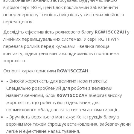
відомої серії RGH, цей блок покликаний забезпечити
неперевершену точність і міцність у системах лінійного
переміщення.
Дослідіть ефективність роликового блоку
RGW15CCZAH
у
лінійних переміщувальних системах. У серії RG HIWIN
перевага роликів перед кульками - велика площа
контакту, підвищена вантажопідйомність і поліпшена
жорсткість.
Основні характеристики
RGW15CCZAH
:
- Висока жорсткість для великих навантажень:
Спеціально розроблений для роботи з великими
навантаженнями, блок
RGW15CCZAH
зберігає високу
жорсткість, що робить його ідеальним для
промислового обладнання та систем автоматизації.
- Зручність верхнього монтажу: Конструкція блоку з
верхнім монтажем спрощує встановлення, забезпечуючи
легке й ефективне налаштування.