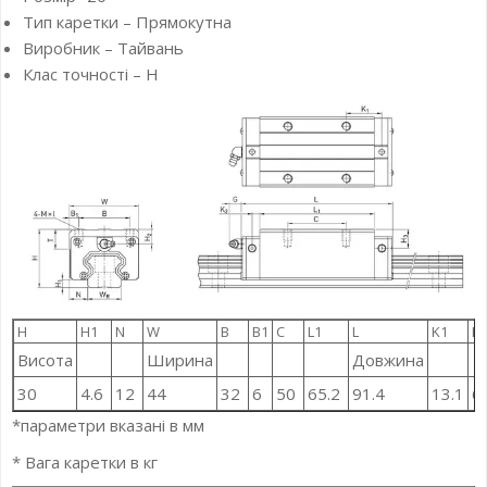
Тип каретки – Прямокутна
Виробник – Тайвань
Клас точності – H
H
H1
N
W
B
B1
C
L1
L
K1
K
Висота
Ширина
Довжина
30
4.6
12
44
32
6
50
65.2
91.4
13.1
6
*параметри вказані в мм
* Вага каретки в кг