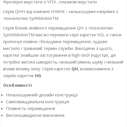
Фрезерні верстати з ЧПУ , плазмові верстати.
Серія QHH від компанії HIWIN – низькошумні напрямні з
технологією SynhMotionTM
Серія блоків лінійного переміщення QH з технологією
SynchMotionTM має всі переваги серії кареток HG, а також
пропонує плавне і безшумне переміщення, чудове
мастило і тривалий термін служби. Виходячи з цього,
каретки знайшли застосування в high-tech індустрії, де
потрібні: висока швидкість, низький рівень шуму і низький
вплив впливу пилу. Серія кареток
QH
, взаємозамінна з
серією кареток
HG
.
Особливості
Низькошумний дизайн конструкції
Самозмащувальна конструкція
Плавність переміщення
Високошвидкісне виконання