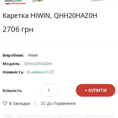
Каретка HIWIN, QHH20HAZ0H
2706 грн
Виробник:
Hiwin
Модель:
QHH20HAZ0H
Наявність:
В наявності
КУПИТИ
Кількість
В Закладки
До Порівняння
Теги:
каретка Hiwin
,
Hiwin
,
каретка ЧПУ
,
каретка QHH20
,