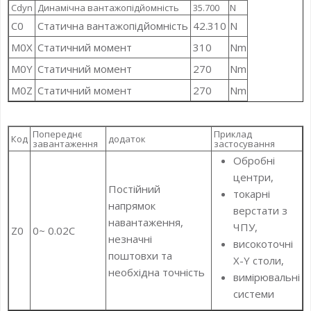
Cdyn
Динамічна вантажопідйомність
35.700
N
C0
Статична вантажопідйомність
42.310
N
M0X
Статичний момент
310
Nm
M0Y
Статичний момент
270
Nm
M0Z
Статичний момент
270
Nm
Попереднє
Приклад
Код
додаток
завантаження
застосування
Обробні
центри,
Постійний
токарні
напрямок
верстати з
навантаження,
ЧПУ,
Z0
0~ 0.02C
незначні
високоточні
поштовхи та
X-Y столи,
необхідна точність
вимірювальні
системи