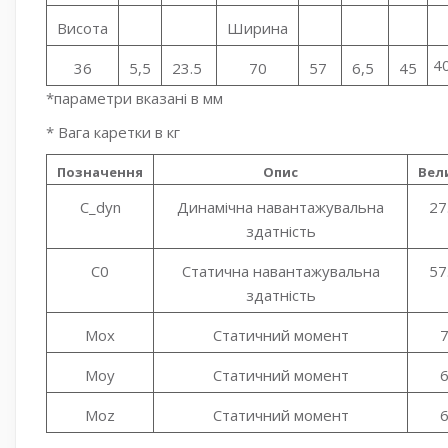
Висота
Ширина
4
36
5,5
23.5
70
57
6,5
45
*параметри вказані в мм
* Вага каретки в кг
Позначення
Опис
Вел
C_dyn
Динамічна навантажувальна
27
здатність
C0
Статична навантажувальна
57
здатність
Mox
Статичний момент
Moy
Статичний момент
Moz
Статичний момент