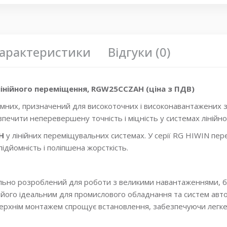
серии RGW
,
роликовые каретки
арактеристики
Відгуки (0)
нійного переміщення, RGW25CCZAH (ціна з ПДВ)
рямних, призначений для високоточних і високонавантажених 
зпечити неперевершену точність і міцність у системах лінійн
AH
у лінійних переміщувальних системах. У серії RG HIWIN пер
ідйомність і поліпшена жорсткість.
іально розроблений для роботи з великими навантаженнями, 
 його ідеальним для промислового обладнання та систем авто
 верхнім монтажем спрощує встановлення, забезпечуючи легк