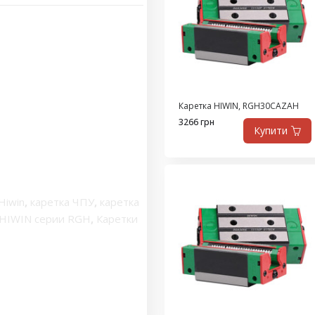
Каретка HIWIN, RGH30CAZAH
3266 грн
Купити
Hiwin
,
каретка ЧПУ
,
каретка
 HIWIN серии RGH
,
Каретки
Супер-грузоподъемные
ремещения
,
каретка
каретка Класс точности H
,
юрной серии
,
миниатюрная
W
,
Каретки фирмы HIWIN