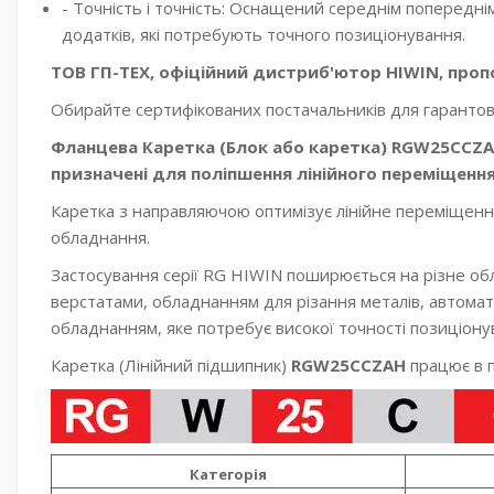
- Точність і точність: Оснащений середнім попередні
додатків, які потребують точного позиціонування.
ТОВ ГП-ТЕХ, офіційний дистриб'ютор HIWIN, пропон
Обирайте сертифікованих постачальників для гарантова
Фланцева Каретка (Блок або каретка) RGW25CCZA
призначені для поліпшення лінійного переміщенн
Каретка з направляючою оптимізує лінійне переміщення
обладнання.
Застосування серії RG HIWIN поширюється на різне о
верстатами, обладнанням для різання металів, автом
обладнанням, яке потребує високої точності позиціону
Каретка (Лінійний підшипник)
RGW25CCZAH
працює в п
Категорія