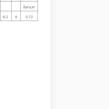
Вага,кг
6.2
6
0.72