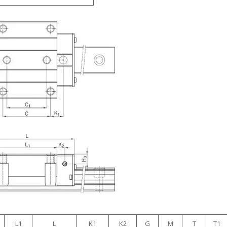
1
L1
L
K1
K2
G
M
T
T1