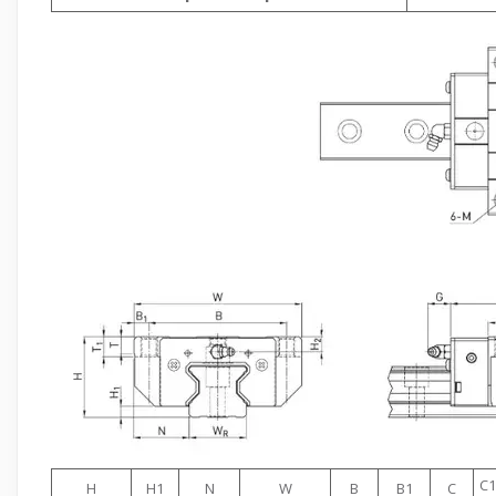
C
H
H1
N
W
B
B1
C