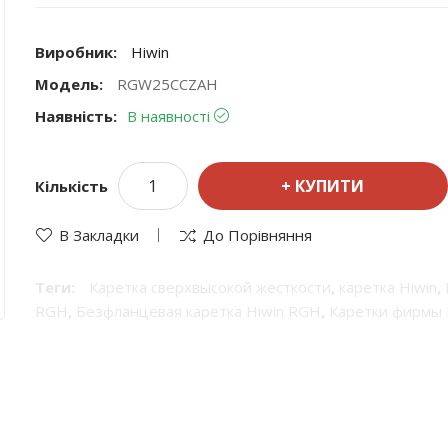
Виробник:
Hiwin
Модель:
RGW25CCZAH
Наявність:
В наявності
КУПИТИ
Кількість
В Закладки
До Порівняння
Теги:
Каретка сверхвысокой жесткости
,
каретка Hiwin
,
RGH
,
Безфланцевая каретка Hiwin RGH
,
Каретки фирмы
и рельсовые направляющие HIWIN
,
Каретка фланцева
,
профильные каретки RGH
,
Блок системы линейного пе
шариковой направляющей высокой грузоподъемности
,
каретка из нержавеющей стали
,
Каретка HIWIN миниат
каретка
,
каретка RGW
,
Безфланцевая каретка Hiwin RG