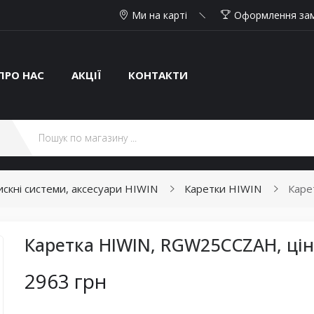
Ми на карті
Оформлення за
ПРО НАС
АКЦІЇ
КОНТАКТИ
тискні системи, аксесуари HIWIN
Каретки HIWIN
Каре
Каретка HIWIN, RGW25CCZAH, цін
2963 грн