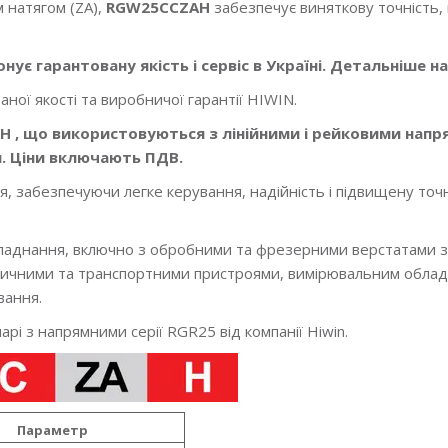
м натягом (ZA),
RGW25CCZAH
забезпечує виняткову точність
ує гарантовану якість і сервіс в Україні. Детальніше на
ної якості та виробничої гарантії HIWIN.
H , що використовуються з лінійними і рейковими напр
я. Ціни включають ПДВ.
, забезпечуючи легке керування, надійність і підвищену точ
бладнання, включно з обробними та фрезерними верстатами 
атичними та транспортними пристроями, вимірювальним облад
вання.
арі з напрямними серії RGR25 від компанії Hiwin.
Параметр