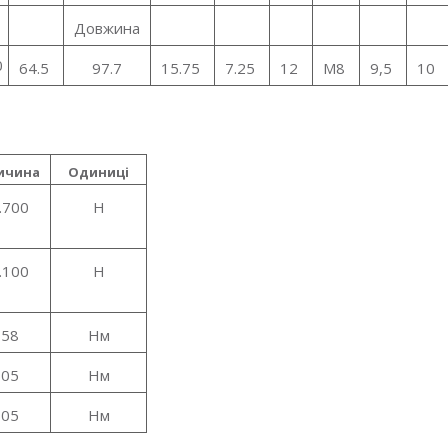
Довжина
0
64.5
97.7
15.75
7.25
12
M8
9,5
10
ичина
Одиниці
.700
Н
.100
Н
758
Нм
605
Нм
605
Нм