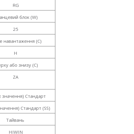
RG
анцевий блок (W)
25
е навантаження (C)
H
рху або знизу (C)
ZA
 значення) Стандарт
начення) Стандарт (SS)
Тайвань
HIWIN