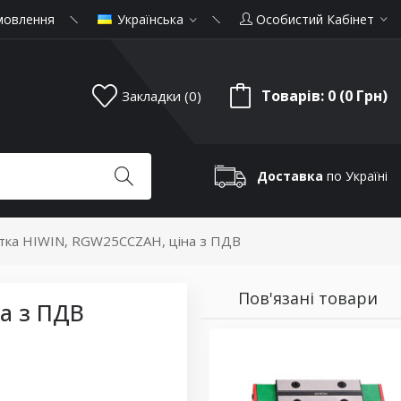
мовлення
Українська
Особистий Кабінет
Товарів: 0 (0 Грн)
Закладки (0)
Доставка
по Україні
тка HIWIN, RGW25CCZAH, ціна з ПДВ
Пов'язані товари
а з ПДВ