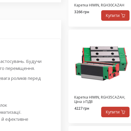
Каретка HIWIN, RGH30CAZAH
3266 грн
Купити
застосувань. Будучи
ого переміщення.
евага роликів перед
Каретка HIWIN, RGH35CAZAH,
Ціна з ПДВ
блок
4227 грн
матизації.
Купити
е й ефективне