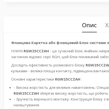
Опис
Х
Фланцева Каретка або фланцевий Блок системи лі
HIWIN
RGW25CCZAH
- це сучасний блок лінійних нап
частиною відомої серії RGH, цей блок покликаний забе
Дослідіть ефективність роликового блоку
RGW25CCZ
кульками - велика площа контакту, підвищена вантажоп
Основні характеристики
RGW25CCZAH
:
- Висока жорсткість для великих навантажень: Спец
RGW25CCZAH
зберігає високу жорсткість, що робить
- Зручність верхнього монтажу: Конструкція блоку з
налаштування.