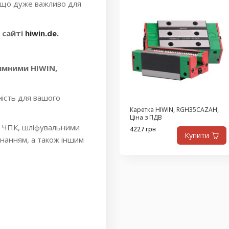
, що дуже важливо для
 сайті
hiwin.de.
ямними HIWIN,
ність для вашого
Каретка HIWIN, RGH35CAZAH,
Ціна з ПДВ
з ЧПК, шліфувальними
4227 грн
Купити
нанням, а також іншим