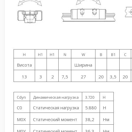
H
H1
H1
N
W
B
B1
C
Висота
Ширина
13
3
2
7,5
27
20
3,5
20
Cdyn
Динамическая нагрузка
3.720
Н
C0
Статическая нагрузка
5.880
Н
M0X
Статический момент
38,2
Нм
M0Y
Статический момент
36,3
Нм