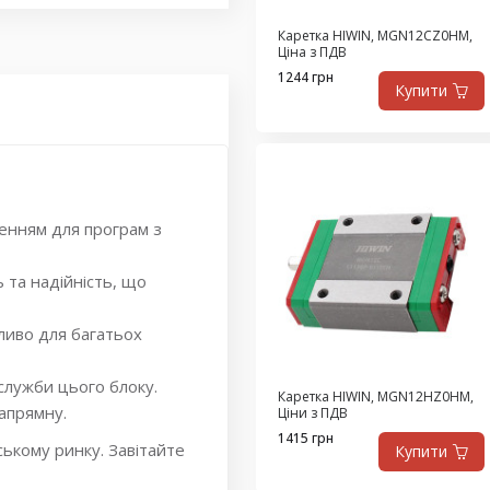
ласса H
,
MGNR12R _HM
,
2R
,
HIWIN MGWR12R
,
Каретка HIWIN, MGN12CZ0HM,
Ціна з ПДВ
 миниатюрной серии
,
1244 грн
щения
,
Компоненты систем
Купити
й
,
Запчасти для систем
мещения
,
Технические
одители блоков для
енням для програм з
ь та надійність, що
ливо для багатьох
служби цього блоку.
Каретка HIWIN, MGN12HZ0HM,
апрямну.
Ціни з ПДВ
1415 грн
ському ринку. Завітайте
Купити