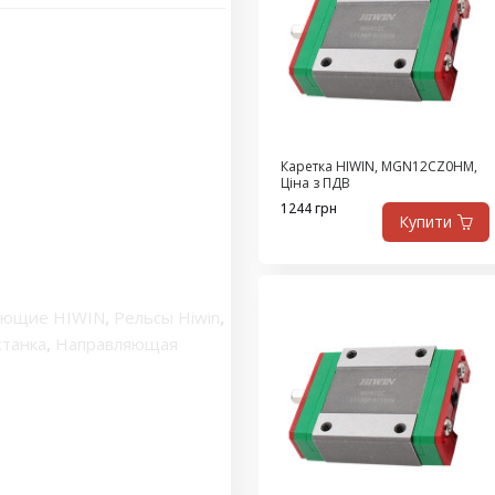
Каретка HIWIN, MGN12CZ0HM,
Ціна з ПДВ
1244 грн
Купити
яющие HIWIN
,
Рельсы Hiwin
,
танка
,
Направляющая
ляющие рельсы
,
Линейные
ляющие
,
Линейные
ейка шариковой
сы линейного
ые направляющие Hiwin
,