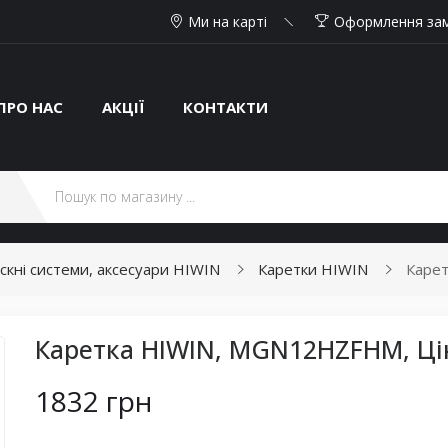
Ми на карті
Оформлення за
ПРО НАС
АКЦІЇ
КОНТАКТИ
искні системи, аксесуари HIWIN
Каретки HIWIN
Каре
Каретка HIWIN, MGN12HZFHM, Ці
1832 грн