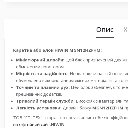
Опис
Х
Каретка або Блок HIWIN MGN12HZFHM:
Мініатюрний дизайн:
Цей блок призначений для мі
обмеженим простором.
Міцність та надійність:
Незважаючи на свій невели
обумовлено використанням якісних матеріалів та точ
Точний та плавний рух:
Цей блок забезпечує точне
прецизійних додатків.
Тривалий термін служби:
Високоякісні матеріали т
Легкість установки:
Дизайн блоку
MGN12HZFHM
п
ТОВ "ГП-ТЕХ" з гордістю представляє себе як офіційно
на
офіційний сайт
.
HIWIN