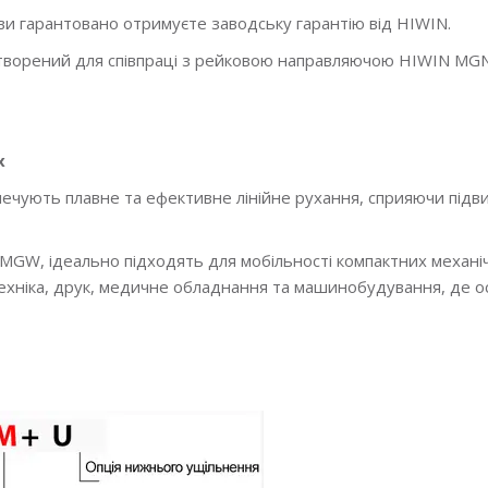
ви гарантовано отримуєте заводську гарантію від HIWIN.
 створений для співпраці з рейковою направляючою HIWIN M
х
печують плавне та ефективне лінійне рухання, сприяючи під
N/MGW, ідеально підходять для мобільності компактних механі
ехніка, друк, медичне обладнання та машинобудування, де ос