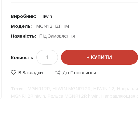
Виробник:
Hiwin
Модель:
MGN12HZFHM
Наявність:
Під Замовлення
КУПИТИ
Кількість
В Закладки
До Порівняння
Теги:
MGNR12R
,
HIWIN MGNR12R
,
HIWIN 12
,
Направл
MGNR12R hiwin
,
Рельса MGNR12R hiwin
,
Направляющая с
Hiwin
,
продукция Hiwin
,
Hiwin рельсы
,
Линейные направ
прецизионные направляющие
,
Hiwin линейные направ
направляющие валы
,
шариковые направляющие Hiwin
,
р
направляющей
,
системы линейного перемещения
,
Рель
перемещения
,
Hiwin 12
,
Профильные рельсы
,
Профильн