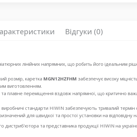
профильные линейные направляющие
,
Направляющая к
Линейные направляющие с широким профилем
,
MGWR1
MGWR12R Hiwin
,
MGWR12R _HM
,
каретки Hiwin
,
каретки
миниатюрные каретки
,
Каретка для линейного переме
арактеристики
Відгуки (0)
линейного перемещения
,
Блок линейной направляюще
линейного перемещения
,
Типы блоков линейного пере
характеристики блока линейного перемещения
,
Произв
линейного перемещения
ніатюрних лінійних напрямних, що робить його ідеальним ріш
кий розмір, каретка
MGN12HZFHM
забезпечує високу міцніст
ним виготовленням.
 та плавне переміщення вздовж напрямної, що критично важ
а виробничі стандарти HIWIN забезпечують тривалий термін 
ризначений для швидкої та простої установки на відповідну н
го дистриб'ютора та представника продукції HIWIN на україн