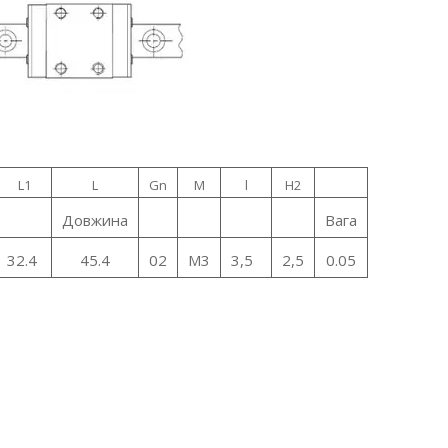
L1
L
Gn
M
l
H2
Довжина
Вага
32.4
45.4
02
M3
3,5
2,5
0.05