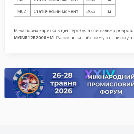
M0Z
Статический момент
36,3
Нм
Мініатюрна каретка з цієї серії була спеціально розро
MGNR12R2000HM
. Разом вони забезпечують високу точ