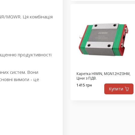
GNR/MGWR. Ця комбінація
вищенню продуктивності
чних систем. Вони
Каретка HIWIN, MGN12HZ0HM,
Ціни з ПДВ.
новні вимоги - це
1415 грн
Купити