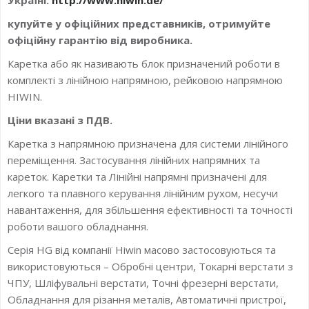
линейные направляющие
,
Направляющая класса H
,
HGR35R_H
купуйте у офіційних представників, отримуйте
офіційну гарантію від виробника.
Каретка або як називають блок призначений роботи в
комплекті з лінійною напрямною, рейковою напрямною
HIWIN.
Ціни вказані з ПДВ.
Каретка з напрямною призначена для системи лінійного
переміщення. Застосування лінійних напрямних та
кареток. Каретки та Лінійні напрямні призначені для
легкого та плавного керування лінійним рухом, несучи
навантаження, для збільшення ефективності та точності
роботи вашого обладнання.
Серія HG від компанії Hiwin масово застосовуються та
використовуються – Обробні центри, Токарні верстати з
ЧПУ, Шліфувальні верстати, Точні фрезерні верстати,
Обладнання для різання металів, Автоматичні пристрої,