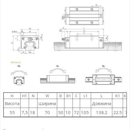
H
H1
N
W
B
B1
C
L1
L
K1
K2
Висота
Ширина
Довжина
55
7,5
18
70
50
10
72
105
138.2
22.5
7