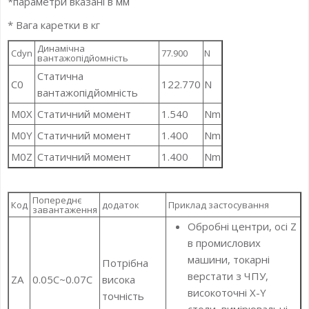
*параметри вказані в мм
* Вага каретки в кг
Динамічна
Cdyn
77.900
N
вантажопідйомність
Статична
C0
122.770
N
вантажопідйомність
M0X
Статичний момент
1.540
Nm
M0Y
Статичний момент
1.400
Nm
M0Z
Статичний момент
1.400
Nm
Попереднє
Код
додаток
Приклад застосування
завантаження
Обробні центри, осі Z
в промислових
машини, токарні
Потрібна
верстати з ЧПУ,
ZA
0.05C~0.07C
висока
високоточні X-Y
точність