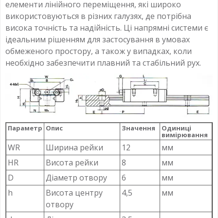
елементи лінійного переміщення, які широко
використовуються в різних галузях, де потрібна
висока точність та надійність. Ці напрямні системи є
ідеальним рішенням для застосування в умовах
обмеженого простору, а також у випадках, коли
необхідно забезпечити плавний та стабільний рух.
Параметр
Опис
Значення
Одиниці
вимірювання
WR
Ширина рейки
12
мм
HR
Висота рейки
8
мм
D
Діаметр отвору
6
мм
h
Висота центру
4,5
мм
отвору