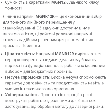
Сумісність з каретками:
MGN12
будь-якого класу
точності.
Лінійні напрямні
MGNR12R
— це економічний вибір
для точного лінійного переміщення у
станкобудуванні. Об'єднуючи доступну ціну з
високою якістю, ці рейкові роликові напрямні
стануть надійним рішенням для різноманітних
проєктів. Переваги:
Ціна та якість
: Напрямні
MGNR12R
вирізняються
серед конкурентів завдяки ідеальному балансу
вартості та функціональності, роблячи їх ідеальним
вибором для бюджетних проєктів.
Несуча спроможність
: Висока несуча спроможність
гарантує довговічність та продуктивність навіть в
умовах інтенсивного використання.
Універсальність
: Простота інтеграції в різні
конструкції робить їх ідеальними для багатьох
застосувань, від обробки металу до лазерної різки.