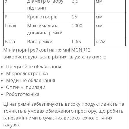
d
Діаметр отвору
3,5
мм
під гвинт
P
Крок отворів
25
мм
Lmax
Максимальна
2000
мм
довжина рейки
Вага
Вага рейки
0,65
кг/м
Мініатюрні рейкові напрямні MGNR12
використовуються в різних галузях, таких як:
Прецизійне обладнання
Мікроелектроніка
Медичне обладнання
Оптичні прилади
Робототехніка
Ці напрямні забезпечують високу продуктивність та
точність в умовах обмеженого простору, що робить
їх незамінними в сучасних високотехнологічних
галузях.