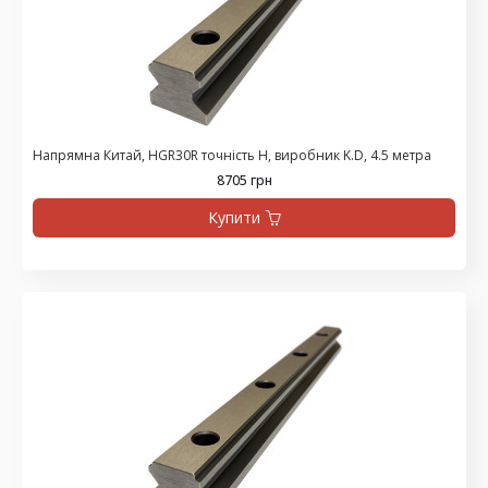
Напрямна Китай, HGR30R точність H, виробник K.D, 4.5 метра
8705 грн
Купити