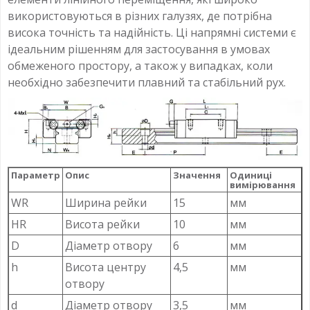
використовуються в різних галузях, де потрібна
висока точність та надійність. Ці напрямні системи є
ідеальним рішенням для застосування в умовах
обмеженого простору, а також у випадках, коли
необхідно забезпечити плавний та стабільний рух.
Параметр
Опис
Значення
Одиниці
вимірювання
WR
Ширина рейки
15
мм
HR
Висота рейки
10
мм
D
Діаметр отвору
6
мм
h
Висота центру
4,5
мм
отвору
d
Діаметр отвору
3,5
мм