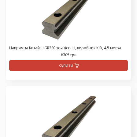
Напрямна Китай, HGR30R точність H, виробник K.D, 4.5 метра
8705 грн
Купити