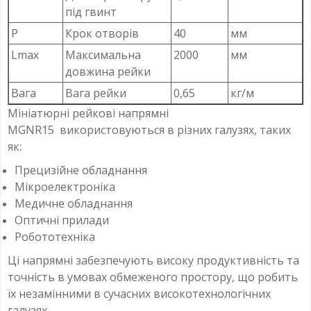
під гвинт
P
Крок отворів
40
мм
Lmax
Максимальна
2000
мм
довжина рейки
Вага
Вага рейки
0,65
кг/м
Мініатюрні рейкові напрямні
MGNR15 використовуються в різних галузях, таких
як:
Прецизійне обладнання
Мікроелектроніка
Медичне обладнання
Оптичні прилади
Робототехніка
Ці напрямні забезпечують високу продуктивність та
точність в умовах обмеженого простору, що робить
їх незамінними в сучасних високотехнологічних
галузях.