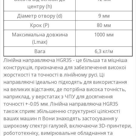
центру (h)
Діаметр отвору (d)
9 мм
Крок (P)
80 мм
Максимальна довжина
1000 мм
(Lmax)
Вага
6,3 кг/м
Лінійна направляюча HGR35 - це більша та міцніша
конструкція, призначена для забезпечення високої
жорсткості та точності в лінійному русі. Ці
направляючі ідеально підходять для використання
на великих відстанях, де потрібна висока точність,
наприклад, у верстатах з ЧПУ для досягнення
точності +-0.05 мм. Лінійна направляюча HGR35
також сприяє збільшенню структурної цілісності
ваших машин п Вони знаходять застосування у
широкому спектрі галузей, включаючи 3D-принтери,
робототехніку, вимірювальне обладнання та