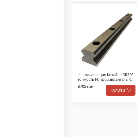
Направляющая Китай, HGR30R
точность H, производитель K.D,
4.5 метра
8705 грн
Купити