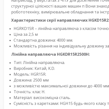
наприклад, у верстатах з ЧПУ для досягнення точ
структурної цілісності ваших машин п Вони знахо
робототехніку, вимірювальне обладнання та інстр
Характеристики серії направляючих HGKD15R
HGRKD15R – лінійна направляюча з класом точнос
Ціна за 2,5 м
Стандартна довжина: 4000 мм.
Можливість різання на індивідуальну довжину з
Лінійна направляюча HGKDR15R2500H:
Тип: Лінійна направляюча.
Виробник: Китай, K.D.
Модель: HGR15R.
Довжина: 2500 мм
з можливістю максимальної довжини до 4000 мм, 
Точність: клас H.
Матеріал: високоміцна сталь.
Сумісність з каретками: HGH15 будь-якого класу т