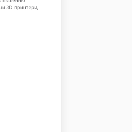
 збільшенню
ючи 3D-принтери,