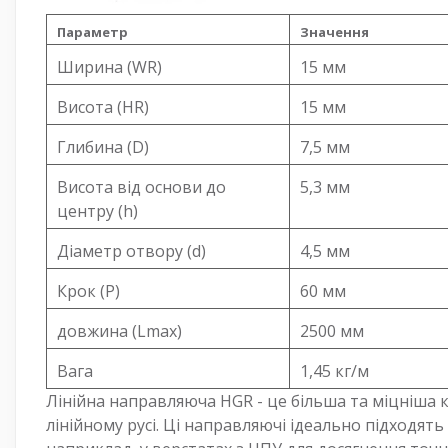
Параметр
Значення
Ширина (WR)
15 мм
Висота (HR)
15 мм
Глибина (D)
7,5 мм
Висота від основи до
5,3 мм
центру (h)
Діаметр отвору (d)
4,5 мм
Крок (P)
60 мм
довжина (Lmax)
2500 мм
Вага
1,45 кг/м
Лінійна направляюча HGR - це більша та міцніша к
лінійному русі. Ці направляючі ідеально підходять