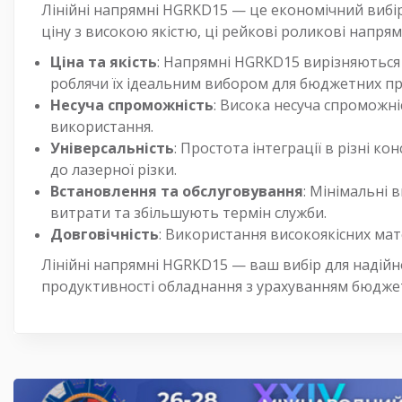
Лінійні напрямні HGRKD15 — це економічний вибір
ціну з високою якістю, ці рейкові роликові напря
Ціна та якість
: Напрямні HGRKD15 вирізняються 
роблячи їх ідеальним вибором для бюджетних пр
Несуча спроможність
: Висока несуча спроможні
використання.
Універсальність
: Простота інтеграції в різні к
до лазерної різки.
Встановлення та обслуговування
: Мінімальні 
витрати та збільшують термін служби.
Довговічність
: Використання високоякісних мате
Лінійні напрямні HGRKD15 — ваш вибір для надійн
продуктивності обладнання з урахуванням бюдже