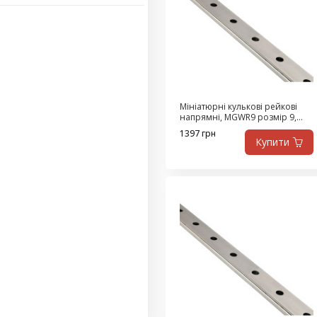
Мініатюрні кулькові рейкові
напрямні, MGWR9 розмір 9,
ціна за 530 мм
1397 грн
Купити