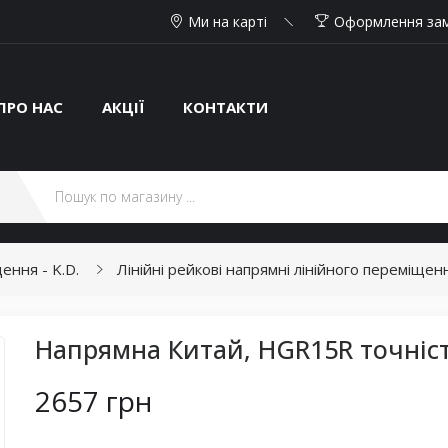
Ми на карті
Оформлення за
ПРО НАС
АКЦІЇ
КОНТАКТИ
ення - K.D.
Лінійні рейкові напрямні лінійного переміщенн
Напрямна Китай, HGR15R точніст
2657 грн