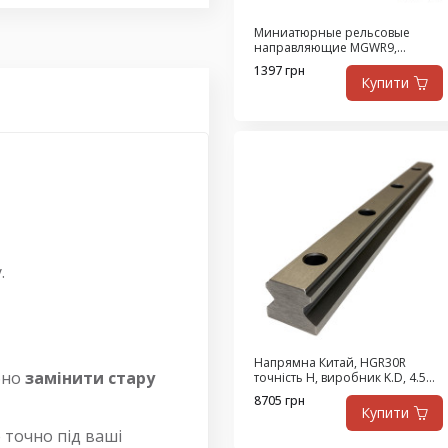
Миниатюрные рельсовые
направляющие MGWR9,
размер 9, цена за 530 мм
1397 грн
Купити
.
Напрямна Китай, HGR30R
бно
замінити стару
точність H, виробник K.D, 4.5
метра
8705 грн
Купити
 точно під ваші