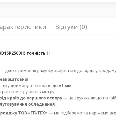
арактеристики
Відгуки (0)
KD15R2500H) точність H
 для отримання рахунку зверніться до відділу продажу
безкоштовно!
ь-яку довжину з точністю до
±1 мм
.
е кратно метру чи пів метру.
 від країв до першого отвору
— це зручно, якщо потрі
бслуговування обладнання
.
продажу ТОВ «ГП-ТЕХ»
— ми підберемо та наріжемо все