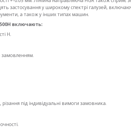
ності +-0.05 мм. Лінійна направляюча HGR також сприяє
дять застосування у широкому спектрі галузей, включа
ументи, а також у інших типах машин.
2500H включають:
ті H.
а замовленням.
різання під індивідуальні вимоги замовника.
очності.