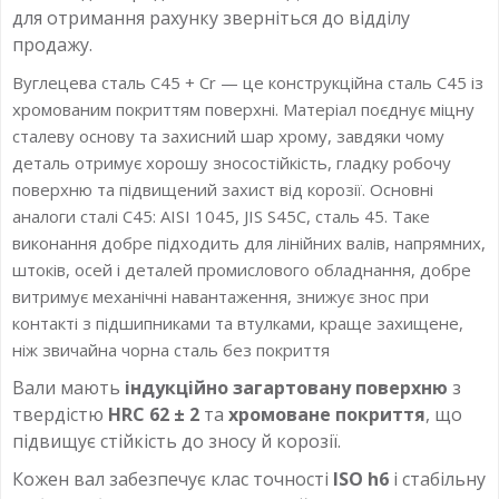
для отримання рахунку зверніться до відділу
продажу.
Вуглецева сталь C45 + Cr — це конструкційна сталь C45 із
хромованим покриттям поверхні. Матеріал поєднує міцну
сталеву основу та захисний шар хрому, завдяки чому
деталь отримує хорошу зносостійкість, гладку робочу
поверхню та підвищений захист від корозії. Основні
аналоги сталі C45: AISI 1045, JIS S45C, сталь 45. Таке
виконання добре підходить для лінійних валів, напрямних,
штоків, осей і деталей промислового обладнання, добре
витримує механічні навантаження, знижує знос при
контакті з підшипниками та втулками, краще захищене,
ніж звичайна чорна сталь без покриття
Вали мають
індукційно загартовану поверхню
з
твердістю
HRC 62 ± 2
та
хромоване покриття
, що
підвищує стійкість до зносу й корозії.
Кожен вал забезпечує клас точності
ISO h6
і стабільну