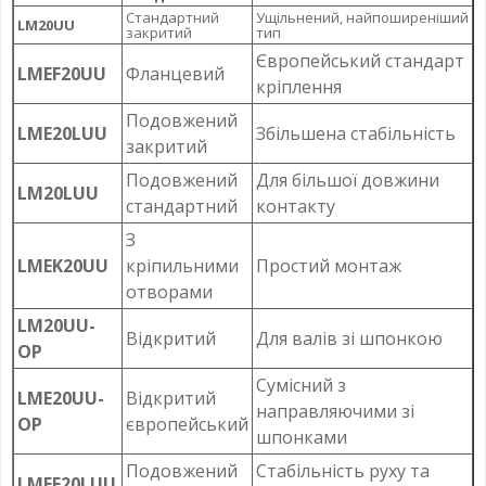
Стандартний
Ущільнений, найпоширеніший
LM20UU
закритий
тип
Європейський стандарт
LMEF20UU
Фланцевий
кріплення
Подовжений
LME20LUU
Збільшена стабільність
закритий
Подовжений
Для більшої довжини
LM20LUU
стандартний
контакту
З
LMEK20UU
кріпильними
Простий монтаж
отворами
LM20UU-
Відкритий
Для валів зі шпонкою
OP
Сумісний з
LME20UU-
Відкритий
направляючими зі
OP
європейський
шпонками
Подовжений
Стабільність руху та
LMEF20LUU