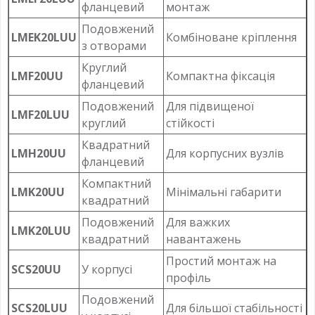
фланцевий
монтаж
Подовжений
LMEK20LUU
Комбіноване кріплення
з отворами
Круглий
LMF20UU
Компактна фіксація
фланцевий
Подовжений
Для підвищеної
LMF20LUU
круглий
стійкості
Квадратний
LMH20UU
Для корпусних вузлів
фланцевий
Компактний
LMK20UU
Мінімальні габарити
квадратний
Подовжений
Для важких
LMK20LUU
квадратний
навантажень
Простий монтаж на
SCS20UU
У корпусі
профіль
Подовжений
SCS20LUU
Для більшої стабільності