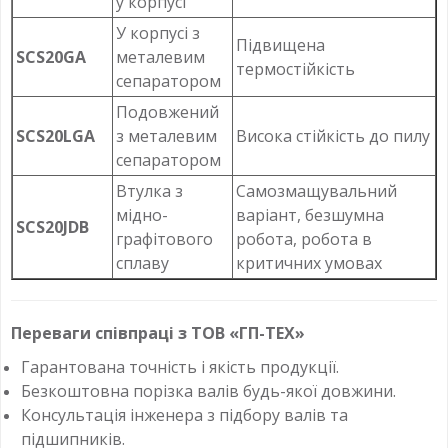
у корпусі
У корпусі з
Підвищена
SCS20GA
металевим
термостійкість
сепаратором
Подовжений
SCS20LGA
з металевим
Висока стійкість до пилу
сепаратором
Втулка з
Самозмащувальний
мідно-
варіант, безшумна
SCS20JDB
графітового
робота, робота в
сплаву
критичних умовах
Переваги співпраці з ТОВ «ГП-ТЕХ»
Гарантована точність і якість продукції.
Безкоштовна порізка валів будь-якої довжини.
Консультація інженера з підбору валів та
підшипників.