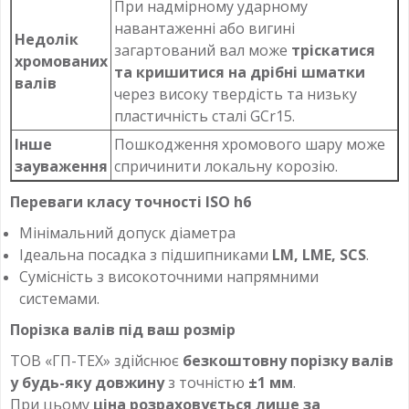
При надмірному ударному
навантаженні або вигині
Недолік
загартований вал може
тріскатися
хромованих
та кришитися на дрібні шматки
валів
через високу твердість та низьку
пластичність сталі GCr15.
Інше
Пошкодження хромового шару може
зауваження
спричинити локальну корозію.
Переваги класу точності ISO h6
Мінімальний допуск діаметра
Ідеальна посадка з підшипниками
LM, LME, SCS
.
Сумісність з високоточними напрямними
системами.
Порізка валів під ваш розмір
ТОВ «ГП-ТЕХ» здійснює
безкоштовну порізку валів
у будь-яку довжину
з точністю
±1 мм
.
При цьому
ціна розраховується лише за