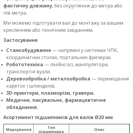
фактичну довжину
, без округлення до метра або
пів метра.
Ми можемо підготувати вал до монтажу за вашим
кресленням або технічним завданням.
Застосування
Станкобудування
— напрямні у системах ЧПК,
координатних столах, портальних фрезерах.
Робототехніка
— лінійні осі, маніпулятори,
транспортні вузли.
Деревообробка / металообробка
— переміщення
кареток і шпинделів.
3D-принтери, плазморізи, гравери.
Медичне, пакувальне, фармацевтичне
обладнання.
Асортимент підшипників для валів Ø20 мм
Тип
Маркування
Опис
підшипника