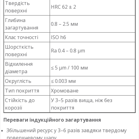
Твердість
HRC 62 ± 2
поверхні
Глибина
0.8 – 2.5 мм
загартування
Клас точності
ISO h6
Шорсткість
Ra 0.4 – 0.8 µm
поверхні
Відхилення
≤ 5 µm / 100 мм
діаметра
Округлість
≤ 0.003 мм
Тип покриття
Хромоване
Стійкість до
У 3–5 разів вища, ніж без
корозії
покриття
Переваги індукційного загартування
Збільшений ресурс у 3–6 разів завдяки твердому
поверхневому шару.