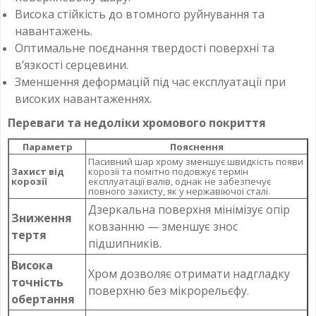
Висока стійкість до втомного руйнування та
навантажень.
Оптимальне поєднання твердості поверхні та
в’язкості серцевини.
Зменшення деформацій під час експлуатації при
високих навантаженнях.
Переваги та недоліки хромового покриття
Параметр
Пояснення
Пасивний шар хрому зменшує швидкість появи
Захист від
корозії та помітно подовжує термін
корозії
експлуатації валів, однак не забезпечує
повного захисту, як у нержавіючої сталі.
Дзеркальна поверхня мінімізує опір
Зниження
ковзанню — зменшує знос
тертя
підшипників.
Висока
Хром дозволяє отримати надгладку
точність
поверхню без мікрорельєфу.
обертання