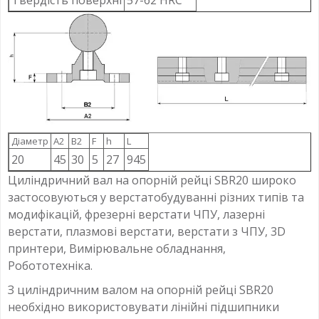
Діаметр
A2
B2
F
h
L
20
45
30
5
27
945
Циліндричний вал на опорній рейці SBR20 широко
застосовуються у верстатобудуванні різних типів та
модифікацій, фрезерні верстати ЧПУ, лазерні
верстати, плазмові верстати, верстати з ЧПУ, 3D
принтери, Вимірювальне обладнання,
Робототехніка.
З циліндричним валом на опорній рейці SBR20
необхідно використовувати лінійні підшипники