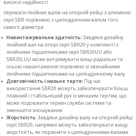
високої надійності.
переваги лінійних валів на опорній рейці з алюмінію
серії SBR порівняно з циліндричним валом того
самого діаметра:
Навантажувальна здатність:
Завдяки дизайну
лінійний вал на опорі серії SBR20 у комплекті з
лінійними підшипниками серії SBR20UU або
SBR20LUU може витримувати вищі радіальні та
осьові навантаження порівняно зі звичайними
лінійними підшипниками на циліндричному валу.
Довговічність і низьке тертя:
Під час
використання SBR20 можуть забезпечувати більш
плавний і стабільніший рух із меншим тертям, що
може подовжити термін служби системи та
зменшити зношування.
Жорсткість
: Завдяки дизайну валу на опорній рейці
серії SBR20, напрямні можуть забезпечувати вищу
жорсткість, як порівняти з циліндричними валами.