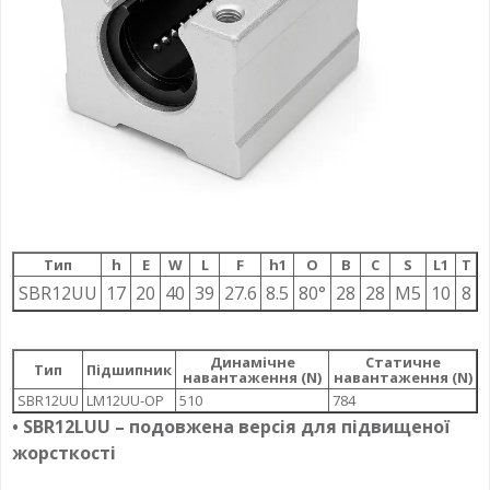
Тип
h
E
W
L
F
h1
О
B
C
S
L1
T
SBR12UU
17
20
40
39
27.6
8.5
80°
28
28
M5
10
8
Динамічне
Статичне
Тип
Підшипник
навантаження (N)
навантаження (N)
SBR12UU
LM12UU-OP
510
784
• SBR12LUU – подовжена версія для підвищеної
жорсткості