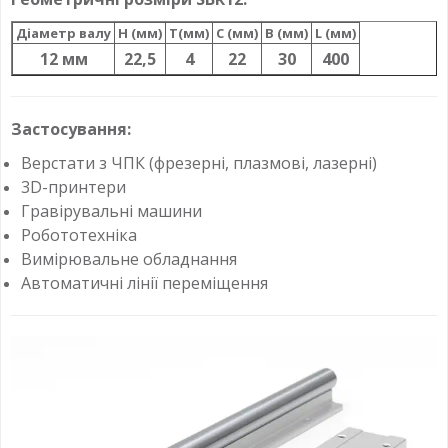
Діаметр валу
H (мм)
T(мм)
C (мм)
B (мм)
L (мм)
12 мм
22,5
4
22
30
400
Застосування:
Верстати з ЧПК (фрезерні, плазмові, лазерні)
3D-принтери
Гравірувальні машини
Робототехніка
Вимірювальне обладнання
Автоматичні лінії переміщення