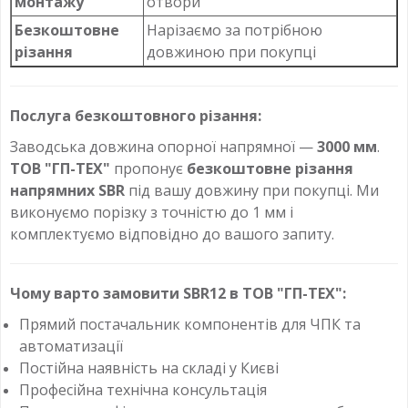
монтажу
отвори
Безкоштовне
Нарізаємо за потрібною
різання
довжиною при покупці
Послуга безкоштовного різання:
Заводська довжина опорної напрямної —
3000 мм
.
ТОВ "ГП-ТЕХ"
пропонує
безкоштовне різання
напрямних SBR
під вашу довжину при покупці. Ми
виконуємо порізку з точністю до 1 мм і
комплектуємо відповідно до вашого запиту.
Чому варто замовити SBR12 в ТОВ "ГП-ТЕХ":
Прямий постачальник компонентів для ЧПК та
автоматизації
Постійна наявність на складі у Києві
Професійна технічна консультація