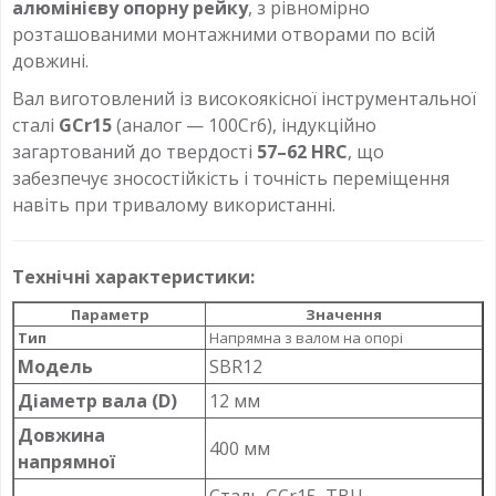
алюмінієву опорну рейку
, з рівномірно
розташованими монтажними отворами по всій
довжині.
Вал виготовлений із високоякісної інструментальної
сталі
GCr15
(аналог — 100Cr6), індукційно
загартований до твердості
57–62 HRC
, що
забезпечує зносостійкість і точність переміщення
навіть при тривалому використанні.
Технічні характеристики:
Параметр
Значення
Тип
Напрямна з валом на опорі
Модель
SBR12
Діаметр вала (D)
12 мм
Довжина
400 мм
напрямної
Сталь GCr15, ТВЧ