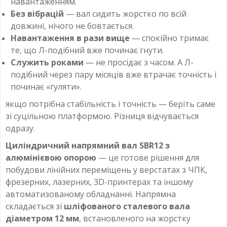
навантаженням.
Без вібрацій
— вал сидить жорстко по всій
довжині, нічого не бовтається.
Навантаження в рази вище
— спокійно тримає
те, що Л-подібний вже починає гнути.
Служить роками
— не просідає з часом. А Л-
подібний через пару місяців вже втрачає точність і
починає «гуляти».
якщо потрібна стабільність і точність — беріть саме
зі суцільною платформою. Різниця відчувається
одразу.
Циліндричний напрямний вал SBR12 з
алюмінієвою опорою
— це готове рішення для
побудови лінійних переміщень у верстатах з ЧПК,
фрезерних, лазерних, 3D-принтерах та іншому
автоматизованому обладнанні. Напрямна
складається зі
шліфованого сталевого вала
діаметром 12 мм
, встановленого на жорстку