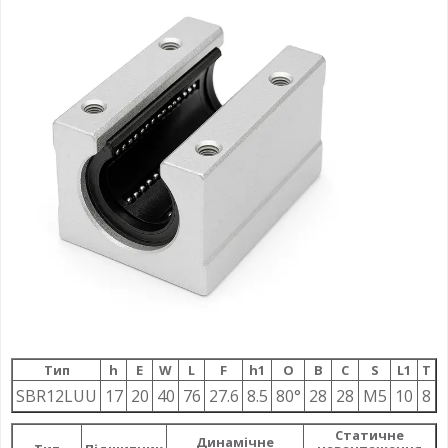
Тип
h
E
W
L
F
h1
О
B
C
S
L1
T
SBR12LUU
17
20
40
76
27.6
8.5
80°
28
28
M5
10
8
Статичне
Динамічне