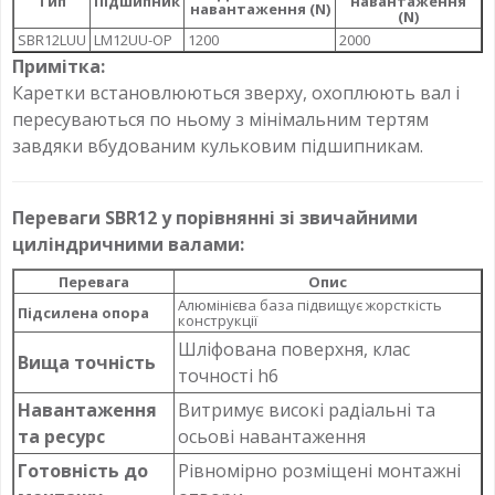
Тип
Підшипник
навантаження
навантаження (N)
(N)
SBR12LUU
LM12UU-OP
1200
2000
Примітка:
Каретки встановлюються зверху, охоплюють вал і
пересуваються по ньому з мінімальним тертям
завдяки вбудованим кульковим підшипникам.
Переваги SBR12 у порівнянні зі звичайними
циліндричними валами:
Перевага
Опис
Алюмінієва база підвищує жорсткість
Підсилена опора
конструкції
Шліфована поверхня, клас
Вища точність
точності h6
Навантаження
Витримує високі радіальні та
та ресурс
осьові навантаження
Готовність до
Рівномірно розміщені монтажні