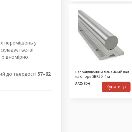
их переміщень у
складається зі
 з рівномірно
Направляющий линейный вал
ний до твердості
57–62
на опоре SBR20, 4 м
3725 грн
Купити