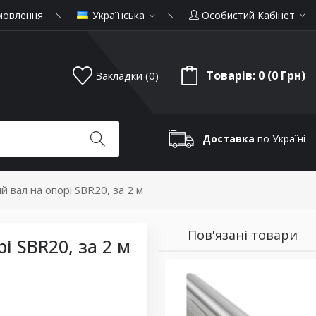
мовлення
Українська
Особистий Кабінет
Товарів: 0 (0 Грн)
Закладки (0)
Доставка
по Україні
й вал на опорі SBR20, за 2 м
Пов'язані товари
 SBR20, за 2 м