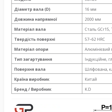
Діаметр вала (D)
16 мм
Довжина напрямної
2000 мм
Матеріал вала
Сталь GCr15,
Твердість поверхні
57–62 HRC
Матеріал опори
Алюмінієвий 
Тип загартування
Індукційне, г
Поверхня вала
Шліфована, кл
Країна виробник
Китай
Бренд / Виробник
K.D