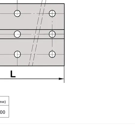
мм)
00