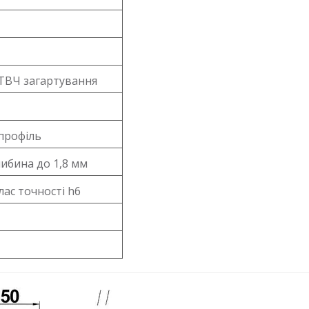
 ТВЧ загартування
профіль
либина до 1,8 мм
ас точності h6