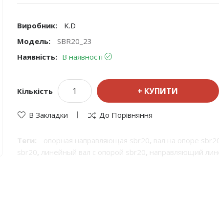
Виробник:
K.D
Модель:
SBR20_23
Наявність:
В наявності
КУПИТИ
Кількість
В Закладки
До Порівняння
Теги:
опорная направляющая sbr20
,
вал на опоре sbr2
sbr20
,
линейный вал с опорой sbr20
,
направляющий лине
цилиндрический рельс sbr20
,
цилиндрический вал на о
опорная направляющая
,
вал на опоре
,
линейный вал на 
опорой
,
направляющий линейный вал на опоре
,
цилиндр
цилиндрический вал на опорной рейке
,
линейные напра
sbr20
,
опорная направляющая диаметр 20 мм
,
линейный