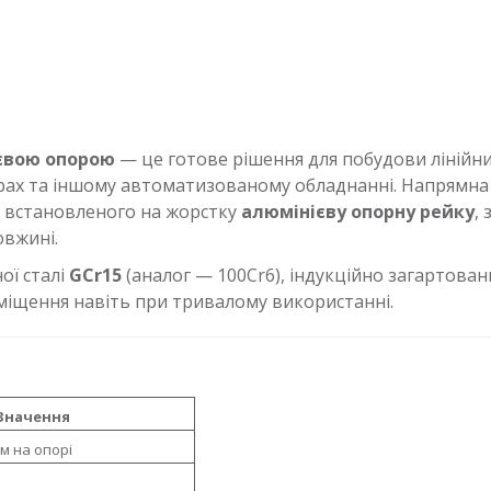
євою опорою
— це готове рішення для побудови лінійн
рах та іншому автоматизованому обладнанні. Напрямна 
, встановленого на жорстку
алюмінієву опорну рейку
,
вжині.
ої сталі
GCr15
(аналог — 100Cr6), індукційно загартова
реміщення навіть при тривалому використанні.
Значення
м на опорі