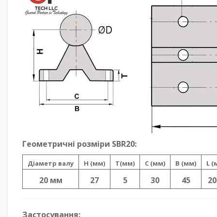
Геометричні розміри SBR20:
Діаметр валу
H (мм)
T(мм)
C (мм)
B (мм)
L (
20 мм
27
5
30
45
20
Застосування: