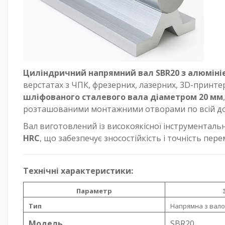
Циліндричний напрямний вал SBR20 з алюміні
верстатах з ЧПК, фрезерних, лазерних, 3D-принте
шліфованого сталевого вала діаметром 20 мм
розташованими монтажними отворами по всій до
Вал виготовлений із високоякісної інструментальн
HRC
, що забезпечує зносостійкість і точність пе
Технічні характеристики:
Параметр
Тип
Напрямна з вало
Модель
SBR20