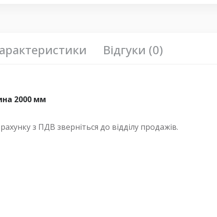
мм
,
линейный вал с опорой диаметр 20 мм
,
направляющи
диаметр 20 мм
,
опорная н диаметр 20 мм направляющая
цилиндрический рельс диаметр 20 мм
,
цилиндрический 
диаметр 20 мм
,
sbr с опорными стержнями
арактеристики
Відгуки (0)
ина 2000 мм
хунку з ПДВ зверніться до відділу продажів.