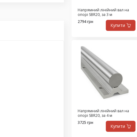
й линейный вал на опоре
 диаметр 20 мм
,
Напрямний лінійний вал на
опорі SBR20, за 3 м
вал на опорной рейке
2794 грн
Купити
Напрямний лінійний вал на
опорі SBR20, за 4 м
3725 грн
Купити