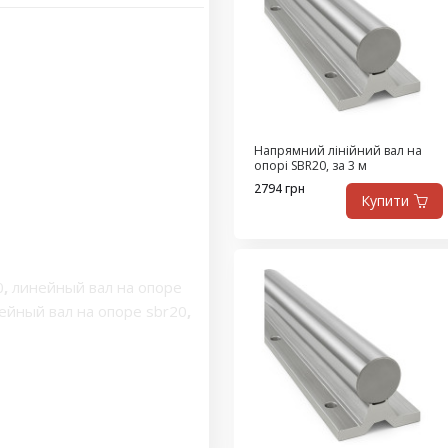
Напрямний лінійний вал на
опорі SBR20, за 3 м
2794 грн
Купити
0
,
линейный вал на опоре
йный вал на опоре sbr20
,
порной рейке sbr20
,
опоре
,
линейный вал с
ический рельс
,
вляющие валы на опоре
 вал на опоре диаметр 20