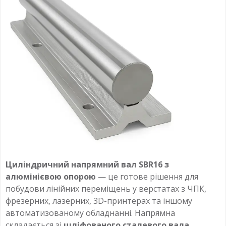
Циліндричний напрямний вал SBR16 з
алюмінієвою опорою
— це готове рішення для
побудови лінійних переміщень у верстатах з ЧПК,
фрезерних, лазерних, 3D-принтерах та іншому
автоматизованому обладнанні. Напрямна
складається зі
шліфованого сталевого вала