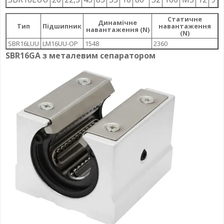
Статичне
Динамічне
Тип
Підшипник
навантаження
навантаження (N)
(N)
SBR16LUU
LM16UU-OP
1548
2360
SBR16GA з металевим сепаратором