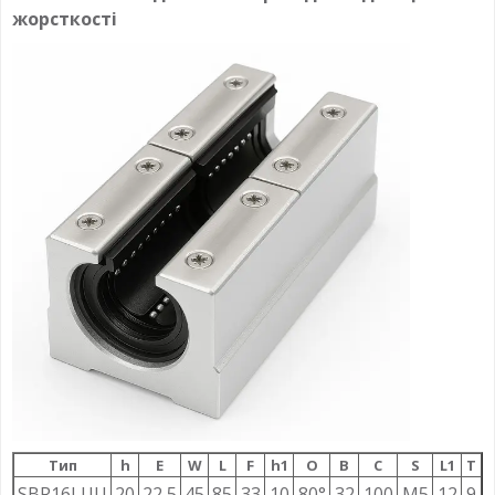
жорсткості
Тип
h
E
W
L
F
h1
О
B
C
S
L1
T
SBR16LUU
20
22,5
45
85
33
10
80°
32
100
M5
12
9