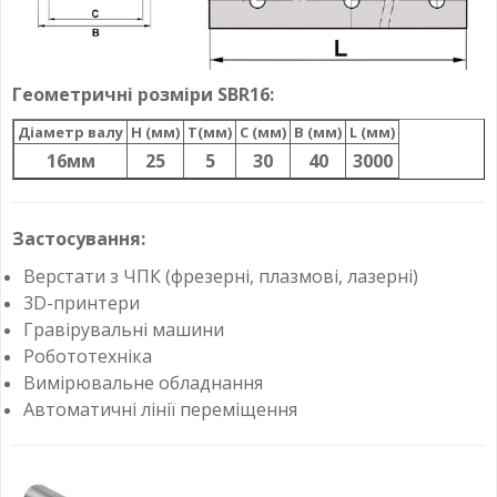
Геометричні розміри SBR16:
Діаметр валу
H (мм)
T(мм)
C (мм)
B (мм)
L (мм)
16мм
25
5
30
40
3000
Застосування:
Верстати з ЧПК (фрезерні, плазмові, лазерні)
3D-принтери
Гравірувальні машини
Робототехніка
Вимірювальне обладнання
Автоматичні лінії переміщення