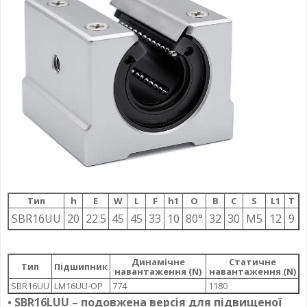
Тип
h
E
W
L
F
h1
О
B
C
S
L1
T
SBR16UU
20
22.5
45
45
33
10
80°
32
30
M5
12
9
Динамічне
Статичне
Тип
Підшипник
навантаження (N)
навантаження (N)
SBR16UU
LM16UU-OP
774
1180
• SBR16LUU – подовжена версія для підвищеної