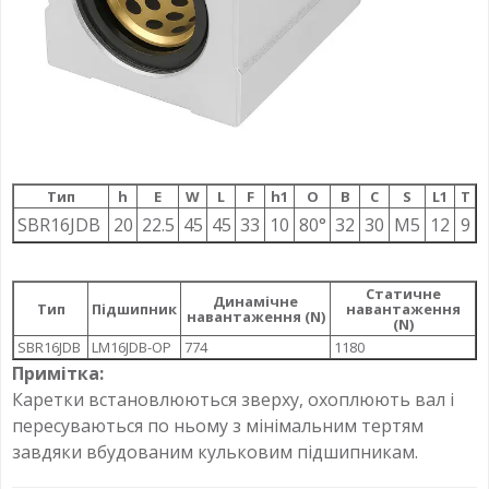
Тип
h
E
W
L
F
h1
О
B
C
S
L1
T
SBR16JDB
20
22.5
45
45
33
10
80°
32
30
M5
12
9
Статичне
Динамічне
Тип
Підшипник
навантаження
навантаження (N)
(N)
SBR16JDB
LM16JDB-OP
774
1180
Примітка:
Каретки встановлюються зверху, охоплюють вал і
пересуваються по ньому з мінімальним тертям
завдяки вбудованим кульковим підшипникам.