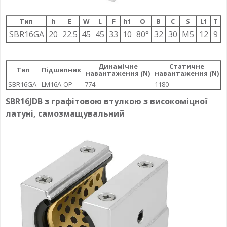
Тип
h
E
W
L
F
h1
О
B
C
S
L1
T
SBR16GA
20
22.5
45
45
33
10
80°
32
30
M5
12
9
Динамічне
Статичне
Тип
Підшипник
навантаження (N)
навантаження (N)
SBR16GA
LM16A-OP
774
1180
SBR16JDB з графітовою втулкою з високоміцної
латуні, самозмащувальний