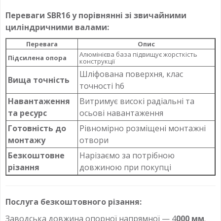
Переваги SBR16 у порівнянні зі звичайними
циліндричними валами:
Перевага
Опис
Алюмінієва база підвищує жорсткість
Підсилена опора
конструкції
Шліфована поверхня, клас
Вища точність
точності h6
Навантаження
Витримує високі радіальні та
та ресурс
осьові навантаження
Готовність до
Рівномірно розміщені монтажні
монтажу
отвори
Безкоштовне
Нарізаємо за потрібною
різання
довжиною при покупці
Послуга безкоштовного різання:
Заводська довжина опорної напрямної — 4
000 мм
.